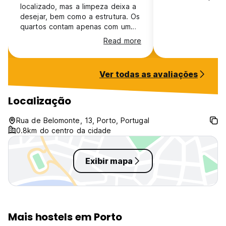
localizado, mas a limpeza deixa a
desejar, bem como a estrutura. Os
quartos contam apenas com um
ventilador de chão (que quando
Read more
ligado, pega apenas as camas de
baixo) em pleno verão europeu.
O café da manhã é ruim, seria
Ver todas as avaliações
melhor não oferecer do que
cobrar um preço com ele "incluso"
e oferecer aquilo. Os funcionários
Localização
são simpáticos e prestativos, mas
parecem não conhecer nem o
Rua de Belomonte, 13, Porto, Portugal
hostel nem a cidade, pois com
0.8km do centro da cidade
alguma frequência não sabiam
fornecer informações.
Exibir mapa
Mais hostels em Porto