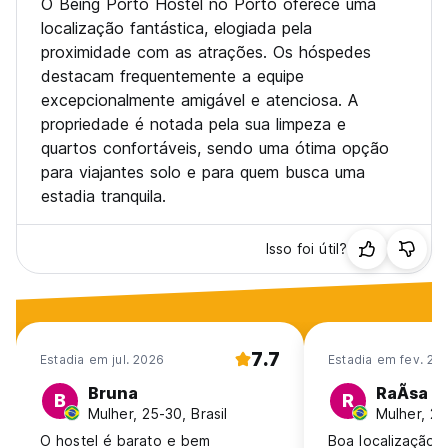
O Being Porto Hostel no Porto oferece uma
localização fantástica, elogiada pela
proximidade com as atrações. Os hóspedes
destacam frequentemente a equipe
excepcionalmente amigável e atenciosa. A
propriedade é notada pela sua limpeza e
quartos confortáveis, sendo uma ótima opção
para viajantes solo e para quem busca uma
estadia tranquila.
Isso foi útil?
7.7
Estadia em jul. 2026
Estadia em fev. 20
Bruna
RaÃ­sa
B
R
Mulher, 25-30, Brasil
Mulher, 25
O hostel é barato e bem
Boa localização!