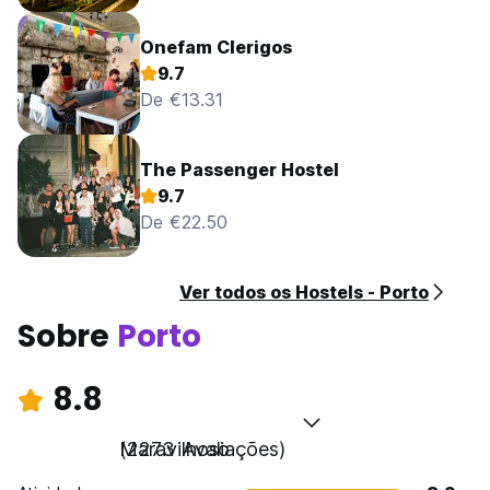
Onefam Clerigos
9.7
De €13.31
The Passenger Hostel
9.7
De €22.50
Ver todos os Hostels - Porto
Sobre
Porto
8.8
Maravilhoso
(2273 Avaliações)