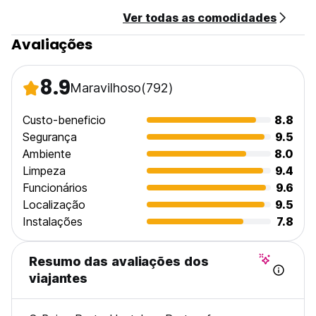
No curfew.
Ver todas as comodidades
Licence Number 23970/AL
Avaliações
8.9
Maravilhoso
(792)
Custo-beneficio
8.8
Segurança
9.5
Ambiente
8.0
Limpeza
9.4
Funcionários
9.6
Localização
9.5
Instalações
7.8
Resumo das avaliações dos
viajantes