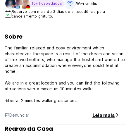
WiFi Gratís
10+ hospedados
Reserve com mais de 3 dias de antecedência para
cancelamento gratuito.
Sobre
The familiar, relaxed and cosy environment which
characterizes the space is a result of the dream and vision
of the two brothers, who manage the hostel and wanted to
create an accommodation where everyone could feel at
home.
We are in a great location and you can find the following
attractions with a maximum 10 minutes walk:
Ribeira. 2 minutes walking distance
Palacio da Bolsa: 1 minute walking distance
Torre dos Clerigos: 10 minutes walking distance
Leia mais
Denunciar
Sao Bento Station: 6 minutes walking distance
Rua Galerias de Paris: 12 minutes walking distance
Regras da Casa
Avenida dos Aliados: 10 minutes walking distance