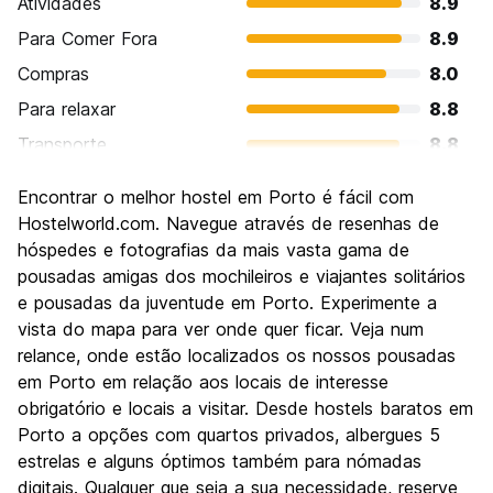
Atividades
8.9
Para Comer Fora
8.9
Compras
8.0
Para relaxar
8.8
Transporte
8.8
Turismo
9.1
Encontrar o melhor hostel em Porto é fácil com
Cultura
9.1
Hostelworld.com. Navegue através de resenhas de
Festas / vida noturna
hóspedes e fotografias da mais vasta gama de
8.2
pousadas amigas dos mochileiros e viajantes solitários
Custo-beneficio
9.2
e pousadas da juventude em Porto. Experimente a
vista do mapa para ver onde quer ficar. Veja num
relance, onde estão localizados os nossos pousadas
em Porto em relação aos locais de interesse
obrigatório e locais a visitar. Desde hostels baratos em
Porto a opções com quartos privados, albergues 5
estrelas e alguns óptimos também para nómadas
digitais. Qualquer que seja a sua necessidade, reserve