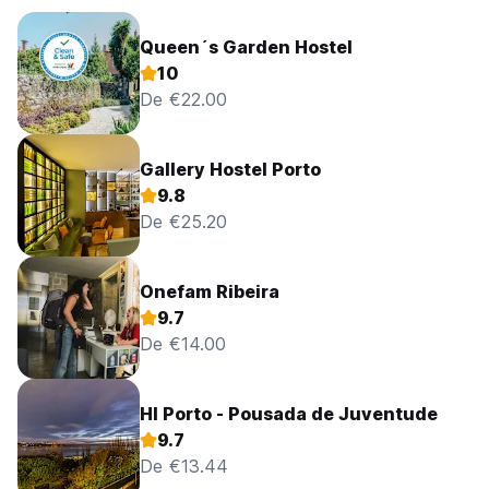
Queen´s Garden Hostel
10
De €22.00
Gallery Hostel Porto
9.8
De €25.20
Onefam Ribeira
9.7
De €14.00
HI Porto - Pousada de Juventude
9.7
De €13.44