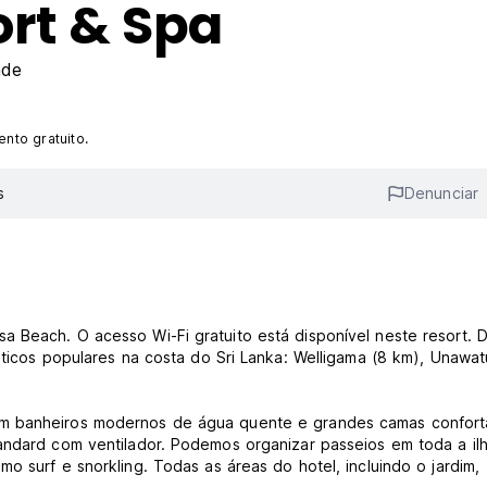
rt & Spa
ade
nto gratuito.
s
Denunciar
 Beach. O acesso Wi-Fi gratuito está disponível neste resort. 
sticos populares na costa do Sri Lanka: Welligama (8 km), Unawa
om banheiros modernos de água quente e grandes camas confort
andard com ventilador. Podemos organizar passeios em toda a ilh
o surf e snorkling. Todas as áreas do hotel, incluindo o jardim,