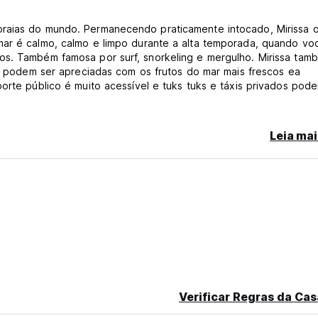
praias do mundo. Permanecendo praticamente intocado, Mirissa 
mar é calmo, calmo e limpo durante a alta temporada, quando vo
os. Também famosa por surf, snorkeling e mergulho. Mirissa tam
tes podem ser apreciadas com os frutos do mar mais frescos ea
orte público é muito acessível e tuks tuks e táxis privados pod
Leia mai
antes da data de chegada é necessária.
esignadas.
 reserve uma cama extra para eles.
Verificar Regras da Cas
 automaticamente no custo total e terão de ser pagas separadam