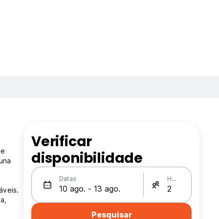
Verificar
De
disponibilidade
tuna
Datas
Hóspedes
áveis.
a,
Pesquisar