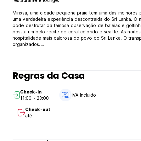
restaurante e lounge.
Mirissa, uma cidade pequena praia tem uma das melhores 
uma verdadeira experiência descontraída do Sri Lanka. O 
pode desfrutar da famosa observação de baleias e golfinh
possui um belo recife de coral colorido e sealife. As noi
hospitalidade mais calorosa do povo do Sri Lanka. O transp
organizados.
*** Políticas e condições da propriedade:
1. Check-in Time: a partir das 14h.
Regras da Casa
2. Hora de Check-out: até às 11h.
3. Pagamento: Dinheiro (USD) apenas à chegada.
4. Política de cancelamento: Até 7 dias de antecedência 
Check-In
5. Não fumar em qualquer quartos e determinadas áreas d
IVA Incluído
11:00 - 23:00
6. A recepção está aberta das 7h às 22h.
7. Age Restirction: A idade mínima para o check-in é de 5.
Check-out
8. Criança e Cama Extra:
até
(1) Crianças de 5 anos e acima são permitidos - por favor
(2) O número máximo de camas extras num quarto é de 1.
(3) As taxas adicionais de cama extra não são calculadas
durante a sua estadia.