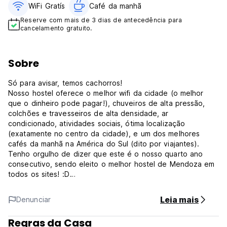
WiFi Gratís
Café da manhã
Reserve com mais de 3 dias de antecedência para
cancelamento gratuito.
Sobre
Só para avisar, temos cachorros!
Nosso hostel oferece o melhor wifi da cidade (o melhor
que o dinheiro pode pagar!), chuveiros de alta pressão,
colchões e travesseiros de alta densidade, ar
condicionado, atividades sociais, ótima localização
(exatamente no centro da cidade), e um dos melhores
cafés da manhã na América do Sul (dito por viajantes).
Tenho orgulho de dizer que este é o nosso quarto ano
consecutivo, sendo eleito o melhor hostel de Mendoza em
todos os sites! :D
Somos um pequeno hostel para mochileiros, localizado a 3
Leia mais
Denunciar
quadras da rodoviária e a 3 quadras da avenida principal e
restaurantes! Com uma ampla sala de jantar, sala de jogos
Regras da Casa
com mesa de pingue-pongue, zona de chill out e um