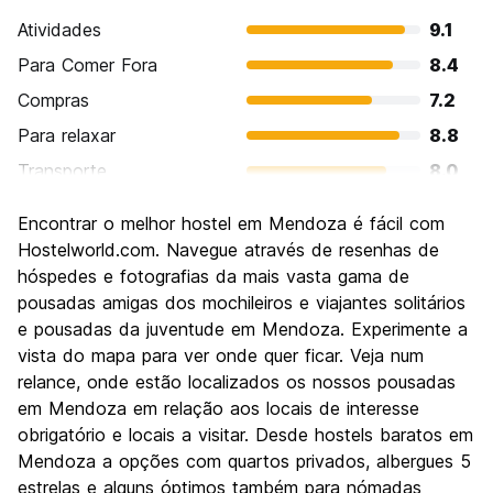
Atividades
9.1
Para Comer Fora
8.4
Compras
7.2
Para relaxar
8.8
Transporte
8.0
Turismo
8.2
Encontrar o melhor hostel em Mendoza é fácil com
Cultura
8.0
Hostelworld.com. Navegue através de resenhas de
Festas / vida noturna
hóspedes e fotografias da mais vasta gama de
7.7
pousadas amigas dos mochileiros e viajantes solitários
Custo-beneficio
8.1
e pousadas da juventude em Mendoza. Experimente a
vista do mapa para ver onde quer ficar. Veja num
relance, onde estão localizados os nossos pousadas
em Mendoza em relação aos locais de interesse
obrigatório e locais a visitar. Desde hostels baratos em
Mendoza a opções com quartos privados, albergues 5
estrelas e alguns óptimos também para nómadas