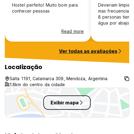
Hostel perfeito! Muito bom para
Deveriam limpiar
conhecer pessoas
mas frecuencia. L
8 personas tiene 
água por abajo m
lava las manos . 
Read more
muy simpáticos 
Ver todas as avaliações
Localização
Salta 1191, Catamarca 309, Mendoza, Argentina
1.8km do centro da cidade
Exibir mapa