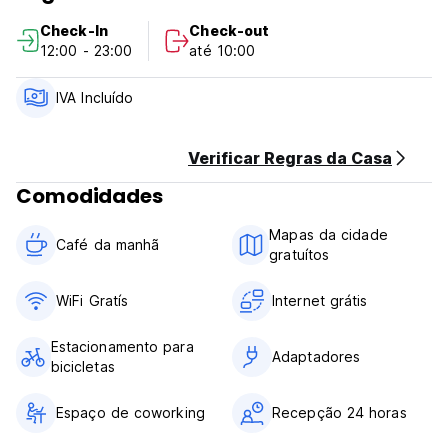
terraço na cobertura para desfrutar durante o verão. Bem
Check-In
Check-out
como quartos espaçosos e confortáveis ​​com armários
12:00 - 23:00
até 10:00
privativos. Nossas 24 camas nos permitem atender nossos
hóspedes como se fossem amigos vindo nos visitar, e fazer
com que o albergue se sinta em casa. (Auto-translated from
IVA Incluído
original language)
Verificar Regras da Casa
Comodidades
Mapas da cidade
Café da manhã
gratuítos
WiFi Gratís
Internet grátis
Estacionamento para
Adaptadores
bicicletas
Espaço de coworking
Recepção 24 horas