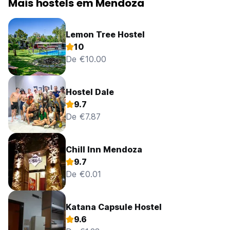
Mais hostels em Mendoza
Lemon Tree Hostel
10
De €10.00
Hostel Dale
9.7
De €7.87
Chill Inn Mendoza
9.7
De €0.01
Katana Capsule Hostel
9.6