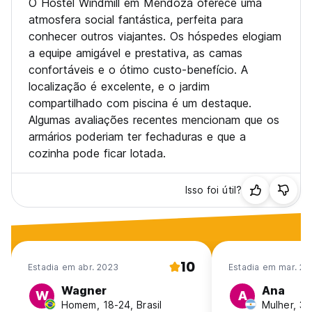
O Hostel Windmill em Mendoza oferece uma
atmosfera social fantástica, perfeita para
conhecer outros viajantes. Os hóspedes elogiam
a equipe amigável e prestativa, as camas
confortáveis e o ótimo custo-benefício. A
localização é excelente, e o jardim
compartilhado com piscina é um destaque.
Algumas avaliações recentes mencionam que os
armários poderiam ter fechaduras e que a
cozinha pode ficar lotada.
Isso foi útil?
10
Estadia em abr. 2023
Estadia em mar. 20
Wagner
Ana
W
A
Homem, 18-24, Brasil
Mulher, 31