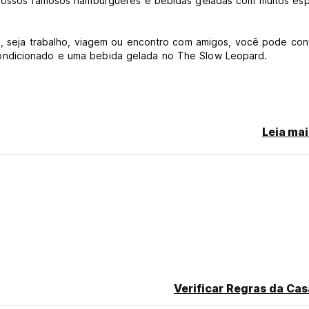
o nossos famosos hambúrgueres e bebidas geladas com muitos es
m, seja trabalho, viagem ou encontro com amigos, você pode con
ondicionado e uma bebida gelada no The Slow Leopard.
Leia mai
rtões de débito.
 da chegada.
anslated from original language)
Verificar Regras da Cas