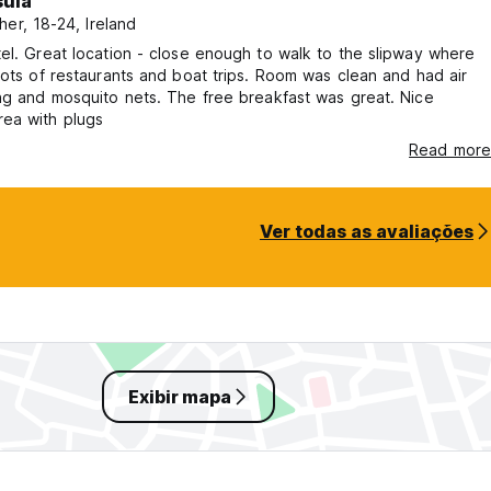
sula
her, 18-24, Ireland
el. Great location - close enough to walk to the slipway where
lots of restaurants and boat trips. Room was clean and had air
ng and mosquito nets. The free breakfast was great. Nice
ea with plugs
Read more
Ver todas as avaliações
Exibir mapa