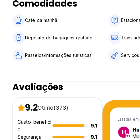
Comodidades
Café da manhã
Estacion
Depósito de bagagens gratuito
Translad
Passeios/Informações turísticas
Serviços
Avaliações
9.2
Ótimo
(373)
Estadia em
Custo-benefici
9.1
o
Ha
H
Mul
Segurança
9.1