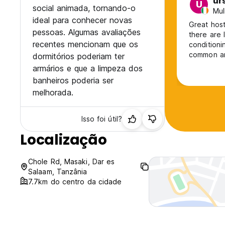
ur
U
social animada, tornando-o
Mul
ideal para conhecer novas
Great host
pessoas. Algumas avaliações
there are 
recentes mencionam que os
conditioni
common ar
dormitórios poderiam ter
armários e que a limpeza dos
banheiros poderia ser
melhorada.
Isso foi útil?
Localização
Chole Rd, Masaki, Dar es
Salaam, Tanzânia
7.7km do centro da cidade