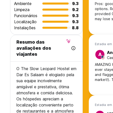
Ambiente
9.3
Pros: good
options. R
Limpeza
9.2
provided Cons: terrible laundry service (It may be 10+ hour wait and they
Funcionários
9.3
may lose s
Localização
9.3
unbothered
Instalações
8.8
had no loc
toilet sha
Resumo das
Estadia em 
avaliações dos
An
viajantes
A
Cas
AMAZING h
O The Slow Leopard Hostel em
ever stay
Dar Es Salaam é elogiado pela
and flagge
market!). 
sua equipe incrivelmente
sinks just for our 
amigável e prestativa, ótima
and it’s t
atmosfera e comida deliciosa.
Os hóspedes apreciam a
localização conveniente perto
Estadia em 
de restaurantes e a atmosfera