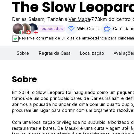
The Slow Leopard
Dar es Salaam
,
Tanzânia
Ver Mapa
7.73km do centro 
WiFi Gratís
Café da 
hospedados
Reserve com mais de 31 dias de antecedência para cancelam
Sobre
Regras da Casa
Localização
Avaliaçõe
Sobre
Em 2014, o Slow Leopard foi inaugurado como um pequeno 
tornou-se um dos principais bares de Dar es Salaam e defi
abrimos a pousada no andar de cima com um quarto duplo,
procuram um lugar para dormir com um orçamento razoável
Com uma localização privilegiada no subúrbio arborizado d
restaurantes e bares. De Masaki é uma curta viagem até à