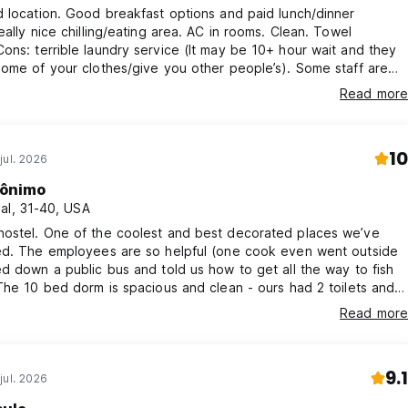
 location. Good breakfast options and paid lunch/dinner
eally nice chilling/eating area. AC in rooms. Clean. Towel
ome of your clothes/give you other people’s). Some staff are
/unhelpful (one really nice one though). Lack of security - room
Read more
k, 2 lockers broken, no curtains on bunk beds as in photos. 1
red with an entire floor. Doesn’t have a social vibe
10
jul. 2026
ônimo
al, 31-40, USA
ostel. One of the coolest and best decorated places we’ve
ed. The employees are so helpful (one cook even went outside
d down a public bus and told us how to get all the way to fish
The 10 bed dorm is spacious and clean - ours had 2 toilets and 3
dorm room - amazing! The food is good, the vibe is chill,
Read more
he comfiest and coolest place to hangout. Loved!
9.1
jul. 2026