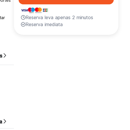
portes
Reserva leva apenas 2 minutos
tar
Reserva imediata
s
a