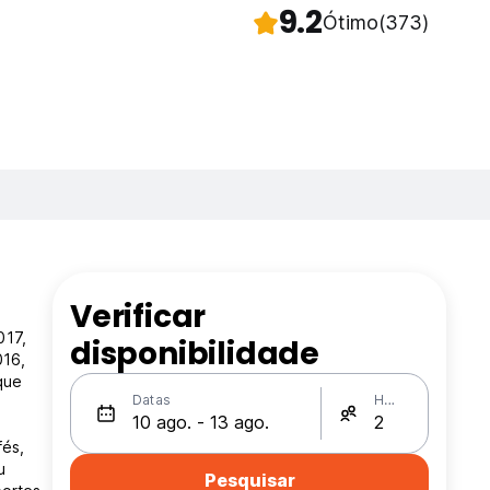
9.2
Ótimo
(373)
Verificar
017,
disponibilidade
016,
que
Datas
Hóspedes
fés,
u
Pesquisar