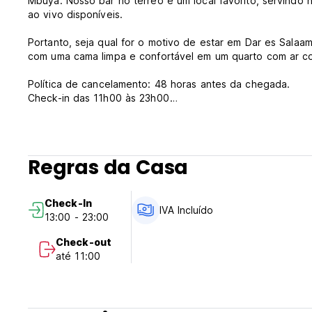
Mbuya. Nosso bar no térreo é um local favorito, servind
ao vivo disponíveis.
Portanto, seja qual for o motivo de estar em Dar es Salaa
com uma cama limpa e confortável em um quarto com ar c
Política de cancelamento: 48 horas antes da chegada.
Check-in das 11h00 às 23h00
Check-out antes das 11:00
Pagamento na chegada em dinheiro, cartões de crédito, ca
Esta propriedade poderá pré-autorizar o seu cartão antes
Regras da Casa
Impostos incluídos.
Café da manhã incluso.
Check-In
IVA Incluído
13:00 - 23:00
Em geral:
Recepção das 10h às 23h.
Check-out
Sem toque de recolher.
até 11:00
Não fumante.
Os hóspedes devem ter mais de 18 anos de idade. (Auto-tr