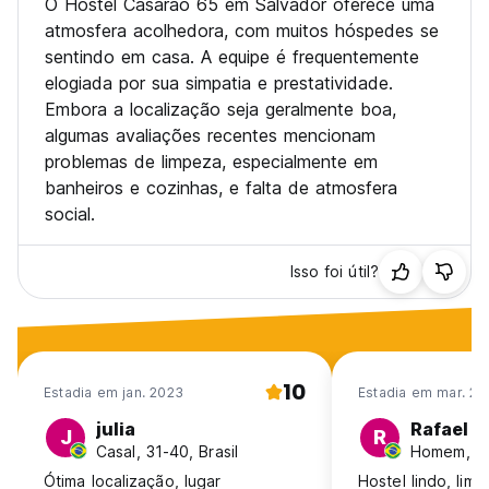
O Hostel Casarao 65 em Salvador oferece uma
atmosfera acolhedora, com muitos hóspedes se
sentindo em casa. A equipe é frequentemente
elogiada por sua simpatia e prestatividade.
Embora a localização seja geralmente boa,
algumas avaliações recentes mencionam
problemas de limpeza, especialmente em
banheiros e cozinhas, e falta de atmosfera
social.
Isso foi útil?
10
Estadia em jan. 2023
Estadia em mar. 20
julia
Rafael
J
R
Casal, 31-40, Brasil
Homem, 31-
Ótima localização, lugar
Hostel lindo, lim