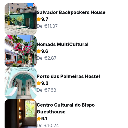
Salvador Backpackers House
9.7
De €11.37
Nomads MultiCultural
9.6
De €2.87
Porto das Palmeiras Hostel
9.2
De €7.68
Centro Cultural do Bispo
Guesthouse
9.1
De €10.24