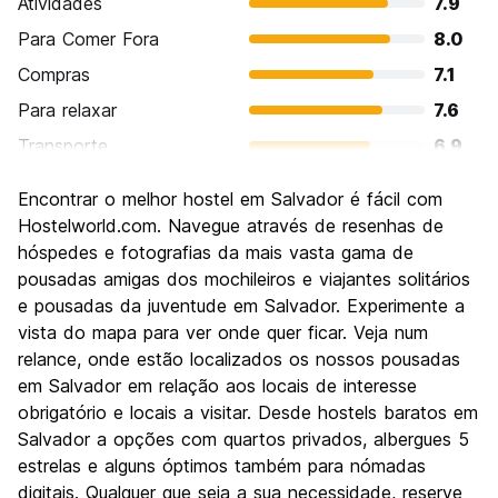
Atividades
7.9
Para Comer Fora
8.0
Compras
7.1
Para relaxar
7.6
Transporte
6.9
Turismo
8.2
Encontrar o melhor hostel em Salvador é fácil com
Cultura
8.8
Hostelworld.com. Navegue através de resenhas de
Festas / vida noturna
hóspedes e fotografias da mais vasta gama de
8.0
pousadas amigas dos mochileiros e viajantes solitários
Custo-beneficio
7.5
e pousadas da juventude em Salvador. Experimente a
vista do mapa para ver onde quer ficar. Veja num
relance, onde estão localizados os nossos pousadas
em Salvador em relação aos locais de interesse
obrigatório e locais a visitar. Desde hostels baratos em
Salvador a opções com quartos privados, albergues 5
estrelas e alguns óptimos também para nómadas
digitais. Qualquer que seja a sua necessidade, reserve