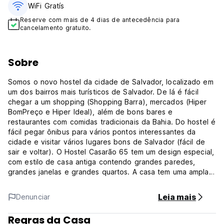
WiFi Gratís
Reserve com mais de 4 dias de antecedência para
cancelamento gratuito.
Sobre
Somos o novo hostel da cidade de Salvador, localizado em
um dos bairros mais turísticos de Salvador. De lá é fácil
chegar a um shopping (Shopping Barra), mercados (Hiper
BomPreço e Hiper Ideal), além de bons bares e
restaurantes com comidas tradicionais da Bahia. Do hostel é
fácil pegar ônibus para vários pontos interessantes da
cidade e visitar vários lugares bons de Salvador (fácil de
sair e voltar). O Hostel Casarão 65 tem um design especial,
com estilo de casa antiga contendo grandes paredes,
grandes janelas e grandes quartos. A casa tem uma ampla
área exterior com um lindo jardim e um grande quintal nas
traseiras.
Leia mais
Denunciar
A localização do Hostel é ótima para todos os momentos
Regras da Casa
do ano, principalmente no período do Carnaval. Localizados