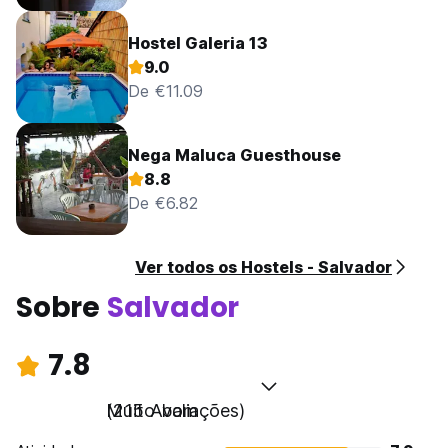
Hostel Galeria 13
9.0
De €11.09
Nega Maluca Guesthouse
8.8
De €6.82
Ver todos os Hostels - Salvador
Sobre
Salvador
7.8
Muito bom
(215 Avaliações)