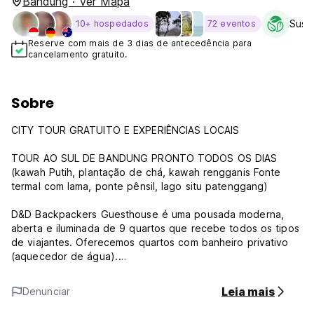
Bandung · Ver Mapa
Susta
10+ hospedados
72 eventos
Reserve com mais de 3 dias de antecedência para
cancelamento gratuito.
Sobre
CITY TOUR GRATUITO E EXPERIÊNCIAS LOCAIS
TOUR AO SUL DE BANDUNG PRONTO TODOS OS DIAS
(kawah Putih, plantação de chá, kawah rengganis Fonte
termal com lama, ponte pênsil, lago situ patenggang)
D&D Backpackers Guesthouse é uma pousada moderna,
aberta e iluminada de 9 quartos que recebe todos os tipos
de viajantes. Oferecemos quartos com banheiro privativo
(aquecedor de água).
A D&D Backpackers Guesthouse possui quartos privativos
individuais, duplos ou triplos. Os hóspedes têm acesso a
Leia mais
Denunciar
uma área de cozinha partilhada onde o frigorífico e os
utensílios de cozinha estão prontos para uso. Há também