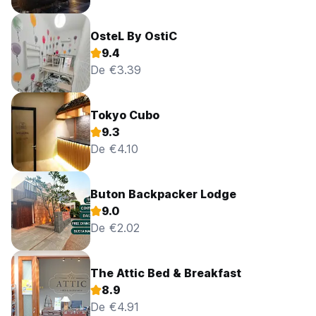
OsteL By OstiC
9.4
De €3.39
Tokyo Cubo
9.3
De €4.10
Buton Backpacker Lodge
9.0
De €2.02
The Attic Bed & Breakfast
8.9
De €4.91