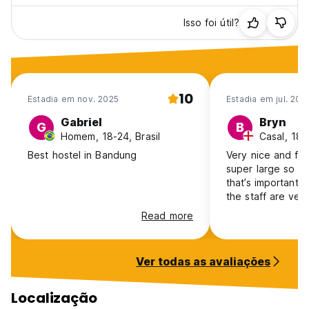
Isso foi útil?
10
Estadia em nov. 2025
Estadia em jul. 202
Gabriel
Bryn
G
B
Homem, 18-24, Brasil
Casal, 18-
Best hostel in Bandung
Very nice and fri
super large so be
that’s important to you.
the staff are ver
offering tours and
Read more
help you meet ot
hostel. The hostel itself is out in
the suburbs but t
Ver todas as avaliações
because the hostel
on their bikes w
you need for fre
Localização