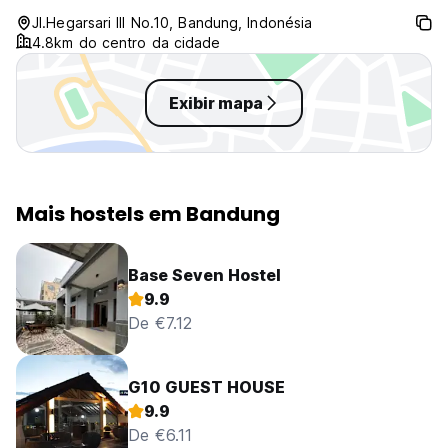
Jl.Hegarsari III No.10, Bandung, Indonésia
4.8km do centro da cidade
Exibir mapa
Mais hostels em Bandung
Base Seven Hostel
9.9
De €7.12
G10 GUEST HOUSE
9.9
De €6.11