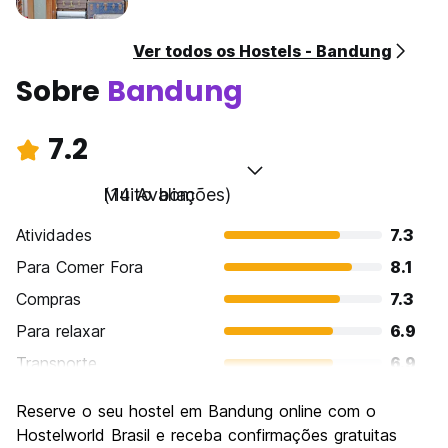
Ver todos os Hostels - Bandung
Sobre
Bandung
7.2
Muito bom
(14 Avaliações)
Atividades
7.3
Para Comer Fora
8.1
Compras
7.3
Para relaxar
6.9
Transporte
6.9
Turismo
7.3
Reserve o seu hostel em Bandung online com o
Cultura
7.4
Hostelworld Brasil e receba confirmações gratuitas