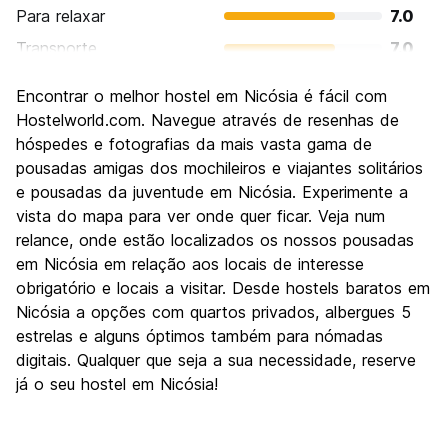
Para relaxar
7.0
Transporte
7.0
Turismo
8.0
Encontrar o melhor hostel em Nicósia é fácil com
Cultura
8.0
Hostelworld.com. Navegue através de resenhas de
Festas / vida noturna
hóspedes e fotografias da mais vasta gama de
7.0
pousadas amigas dos mochileiros e viajantes solitários
Custo-beneficio
10.0
e pousadas da juventude em Nicósia. Experimente a
vista do mapa para ver onde quer ficar. Veja num
relance, onde estão localizados os nossos pousadas
em Nicósia em relação aos locais de interesse
obrigatório e locais a visitar. Desde hostels baratos em
Nicósia a opções com quartos privados, albergues 5
estrelas e alguns óptimos também para nómadas
digitais. Qualquer que seja a sua necessidade, reserve
já o seu hostel em Nicósia!