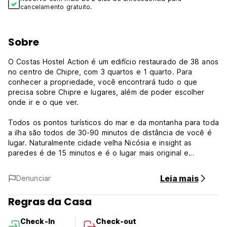
cancelamento gratuito.
Sobre
O Costas Hostel Action é um edifício restaurado de 38 anos
no centro de Chipre, com 3 quartos e 1 quarto. Para
conhecer a propriedade, você encontrará tudo o que
precisa sobre Chipre e lugares, além de poder escolher
onde ir e o que ver.
Todos os pontos turísticos do mar e da montanha para toda
a ilha são todos de 30-90 minutos de distância de você é
lugar. Naturalmente cidade velha Nicósia e insight as
paredes é de 15 minutos e é o lugar mais original e
histórico para estar em Chipre. O transporte público fica a
8 minutos a pé. Supermercado, mercearia, banco e.t.c. é
Leia mais
Denunciar
cerca de 8-10 minutos a pé. Em um bairro muito tranquilo,
pacífica e amigável com passeios de cães à tarde.
Regras da Casa
A propriedade é de cerca de 160 metros quadrados de
Check-In
Check-out
território de cobertura tem 3 quartos e 1 sala de busca e