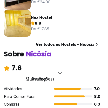
De €24.00
Nex Hostel
8.8
De €17.85
Ver todos os Hostels - Nicósia
Sobre
Nicósia
7.6
Muito bom
(2 Avaliações)
Atividades
7.0
Para Comer Fora
8.0
Compras
6.0