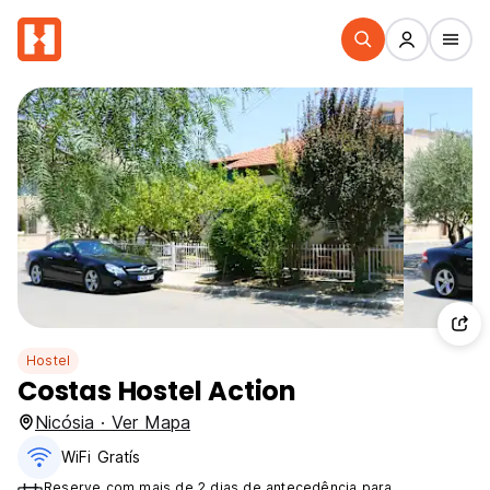
Hostel
Costas Hostel Action
Nicósia · Ver Mapa
WiFi Gratís
Reserve com mais de 2 dias de antecedência para