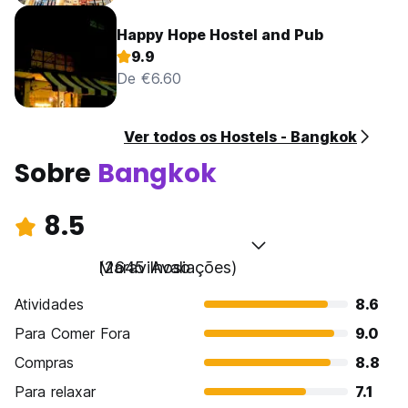
Happy Hope Hostel and Pub
9.9
De €6.60
Ver todos os Hostels - Bangkok
Sobre
Bangkok
8.5
Maravilhoso
(2645 Avaliações)
Atividades
8.6
Para Comer Fora
9.0
Compras
8.8
Para relaxar
7.1