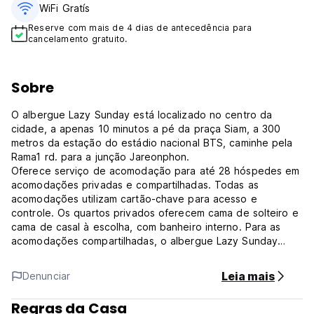
WiFi Gratís
Reserve com mais de 4 dias de antecedência para
cancelamento gratuito.
Sobre
O albergue Lazy Sunday está localizado no centro da
cidade, a apenas 10 minutos a pé da praça Siam, a 300
metros da estação do estádio nacional BTS, caminhe pela
Rama1 rd. para a junção Jareonphon.
Oferece serviço de acomodação para até 28 hóspedes em
acomodações privadas e compartilhadas. Todas as
acomodações utilizam cartão-chave para acesso e
controle. Os quartos privados oferecem cama de solteiro e
cama de casal à escolha, com banheiro interno. Para as
acomodações compartilhadas, o albergue Lazy Sunday
oferece camas cápsulas que separam os quartos masculino
e feminino. A cama cápsula possui armário próprio e espaço
Leia mais
Denunciar
livre para criar relaxamento e conforto para nossos
hóspedes. Os banheiros compartilhados foram projetados
Regras da Casa
intencionalmente para proporcionar conforto aos hóspedes,