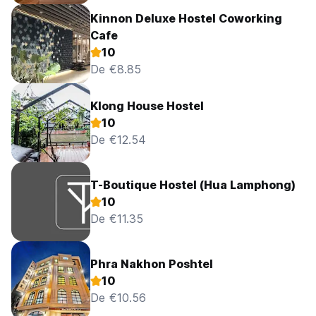
Kinnon Deluxe Hostel Coworking
Cafe
10
De €8.85
Klong House Hostel
10
De €12.54
T-Boutique Hostel (Hua Lamphong)
10
De €11.35
Phra Nakhon Poshtel
10
De €10.56