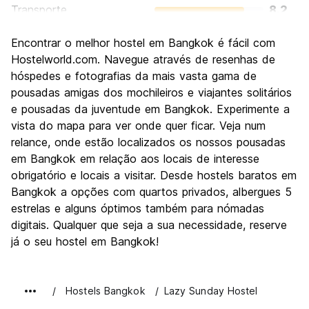
Transporte
8.2
Turismo
8.7
Encontrar o melhor hostel em Bangkok é fácil com
Cultura
8.8
Hostelworld.com. Navegue através de resenhas de
Festas / vida noturna
hóspedes e fotografias da mais vasta gama de
8.6
pousadas amigas dos mochileiros e viajantes solitários
Custo-beneficio
8.6
e pousadas da juventude em Bangkok. Experimente a
vista do mapa para ver onde quer ficar. Veja num
relance, onde estão localizados os nossos pousadas
em Bangkok em relação aos locais de interesse
obrigatório e locais a visitar. Desde hostels baratos em
Bangkok a opções com quartos privados, albergues 5
estrelas e alguns óptimos também para nómadas
digitais. Qualquer que seja a sua necessidade, reserve
já o seu hostel em Bangkok!
Hostels Bangkok
Lazy Sunday Hostel