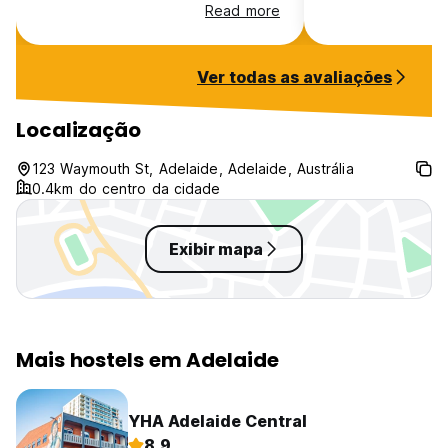
beds. It smelled very bad and the
to socialise (it w
Read more
behavior of some people was
my trip so I was 
very disrespectful. The staff were
talk). They felt a
unfortunately not very helpful. I
cos there was a l
Ver todas as avaliações
definitely cannot recommend it.
at reception but 
The rooms were 
were spacious wi
Localização
necessary lights/
showers were ni
123 Waymouth St, Adelaide, Adelaide, Austrália
free towels
0.4km do centro da cidade
Exibir mapa
Mais hostels em Adelaide
YHA Adelaide Central
8.9