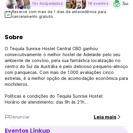
Susta
10+ hospedados
18 eventos
Reserve com mais de 1 dias de antecedência para
cancelamento gratuito.
Sobre
O Tequila Sunrise Hostel Central CBD ganhou
consecutivamente o melhor hostel de Adelaide pelo seu
ambiente de convívio, pela sua fantástica localização no
centro do Sul da Austrália e pelo delicioso pequeno-almoço
com panquecas. Com mais de 1.000 avaliações cinco
estrelas, é a melhor opção de acomodação econômica para
mochileiros.
Políticas e condições do Tequila Sunrise Hostel:
Horário de atendimento: das 9h às 21h
O horário de check-in começa às 13h.
O horário de check-out é às 10h. (Auto-translated from
Leia mais
Denunciar
original language)
Eventos Linkup