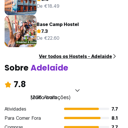
De €18.49
Base Camp Hostel
7.3
De €22.60
Ver todos os Hostels - Adelaide
Sobre
Adelaide
7.8
Muito bom
(266 Avaliações)
Atividades
7.7
Para Comer Fora
8.1
Compras
7.7