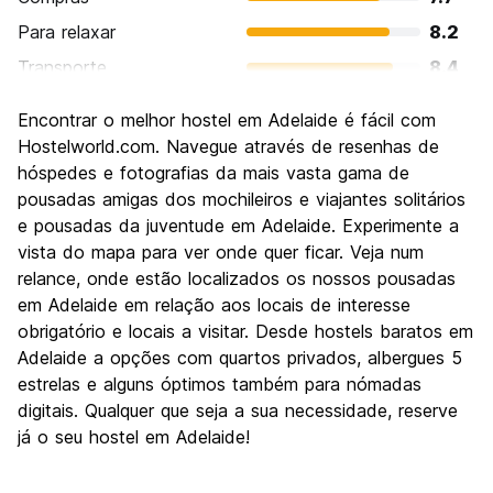
Para relaxar
8.2
Transporte
8.4
Turismo
7.5
Encontrar o melhor hostel em Adelaide é fácil com
Cultura
7.8
Hostelworld.com. Navegue através de resenhas de
Festas / vida noturna
hóspedes e fotografias da mais vasta gama de
7.2
pousadas amigas dos mochileiros e viajantes solitários
Custo-beneficio
7.6
e pousadas da juventude em Adelaide. Experimente a
vista do mapa para ver onde quer ficar. Veja num
relance, onde estão localizados os nossos pousadas
em Adelaide em relação aos locais de interesse
obrigatório e locais a visitar. Desde hostels baratos em
Adelaide a opções com quartos privados, albergues 5
estrelas e alguns óptimos também para nómadas
digitais. Qualquer que seja a sua necessidade, reserve
já o seu hostel em Adelaide!