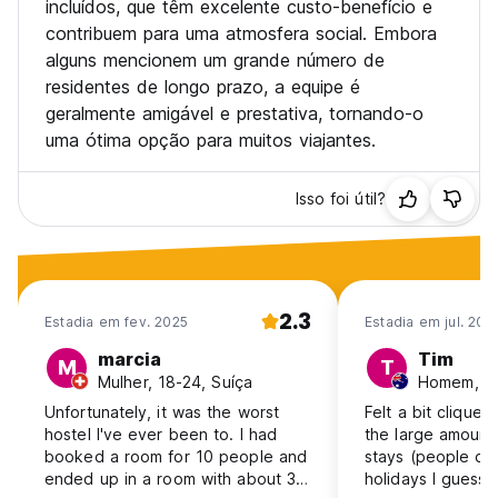
incluídos, que têm excelente custo-benefício e
contribuem para uma atmosfera social. Embora
alguns mencionem um grande número de
residentes de longo prazo, a equipe é
geralmente amigável e prestativa, tornando-o
uma ótima opção para muitos viajantes.
Isso foi útil?
2.3
Estadia em fev. 2025
Estadia em jul. 202
marcia
Tim
M
T
Mulher, 18-24, Suíça
Homem, 18-
Unfortunately, it was the worst
Felt a bit cliquey
hostel I've ever been to. I had
the large amount
booked a room for 10 people and
stays (people do
ended up in a room with about 30
holidays I guess) 