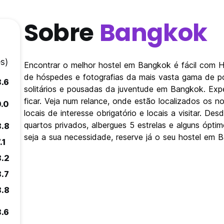
Sobre
Bangkok
s)
Encontrar o melhor hostel em Bangkok é fácil com 
de hóspedes e fotografias da mais vasta gama de po
8.6
solitários e pousadas da juventude em Bangkok. Exp
ficar. Veja num relance, onde estão localizados os
9.0
locais de interesse obrigatório e locais a visitar. 
quartos privados, albergues 5 estrelas e alguns ópt
8.8
seja a sua necessidade, reserve já o seu hostel em 
.1
8.2
8.7
8.8
8.6