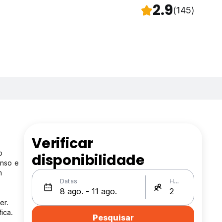
2.9
(145)
Verificar
o
disponibilidade
anso e
m
Datas
Hóspedes
er.
ica.
Pesquisar