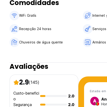
Comodidades
WiFi Gratís
Internet 
Recepção 24 horas
Serviços
Chuveiros de água quente
Armários
Avaliações
2.9
(145)
Estadia em
Custo-benefici
2.0
o
An
A
Hom
Segurança
2.0