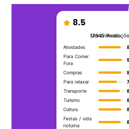
8.5
Maravilhoso
(2645 Avaliaçõe
Atividades
Para Comer
Fora
Compras
Para relaxar
7
Transporte
Turismo
Cultura
Festas / vida
noturna