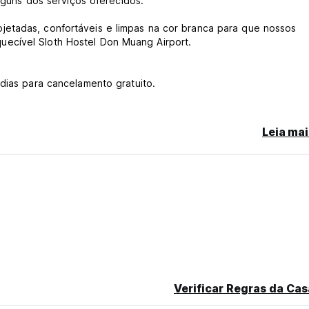
alguns dos serviços oferecidos.
etadas, confortáveis ​​e limpas na cor branca para que nossos
ecível Sloth Hostel Don Muang Airport.
dias para cancelamento gratuito.
será cobrado de acordo com as taxas atuais
 pagamentos são exigidos antecipadamente (no balcão de check
Leia mai
 2.000 Baht)
 de 500 Baht).
de que esteja sob influência de drogas ou álcool e se comporte
de check in e check out, nos demais dias será cobrado 100 Baht/
caso de perda ou dano, poderá ser aplicada uma taxa de substi
Verificar Regras da Cas
trados, sem autorização serão aplicadas diferentes tarifas de