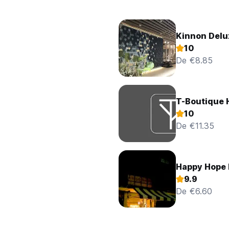
Kinnon Delu
10
De €8.85
T-Boutique 
10
De €11.35
Happy Hope 
9.9
De €6.60