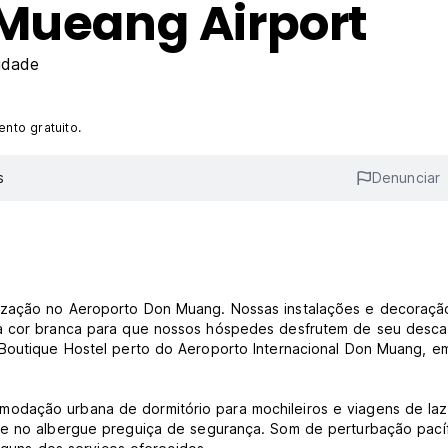
nMueang Airport
idade
nto gratuito.
s
Denunciar
lização no Aeroporto Don Muang. Nossas instalações e decoraçã
 na cor branca para que nossos hóspedes desfrutem de seu desc
 Boutique Hostel perto do Aeroporto Internacional Don Muang, e
odação urbana de dormitório para mochileiros e viagens de laz
te no albergue preguiça de segurança. Som de perturbação pacíf