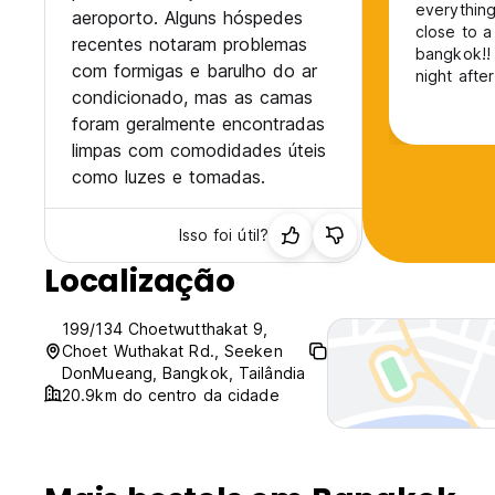
everything
aeroporto. Alguns hóspedes
close to a
recentes notaram problemas
bangkok!! 
com formigas e barulho do ar
night afte
condicionado, mas as camas
earplugs b
foram geralmente encontradas
limpas com comodidades úteis
como luzes e tomadas.
Isso foi útil?
Localização
199/134 Choetwutthakat 9,
Choet Wuthakat Rd., Seeken
DonMueang, Bangkok, Tailândia
20.9km do centro da cidade