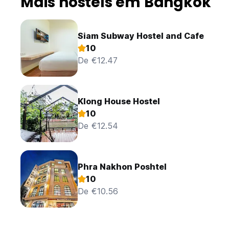
Mais hostels em Bangkok
Siam Subway Hostel and Cafe
10
De €12.47
Klong House Hostel
10
De €12.54
Phra Nakhon Poshtel
10
De €10.56