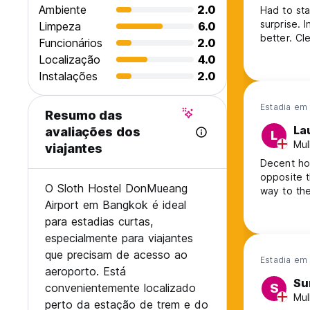
Ambiente
2.0
Had to sta
surprise. 
Limpeza
6.0
better. Cl
Funcionários
2.0
Localização
4.0
Instalações
2.0
Estadia em 
Resumo das
La
avaliações dos
L
Mul
viajantes
Decent hos
opposite t
O Sloth Hostel DonMueang
way to the
Airport em Bangkok é ideal
para estadias curtas,
especialmente para viajantes
que precisam de acesso ao
Estadia em 
aeroporto. Está
Su
convenientemente localizado
S
Mul
perto da estação de trem e do