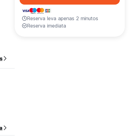
Reserva leva apenas 2 minutos
Reserva imediata
-in)
s
 de
dia.
tuição
a