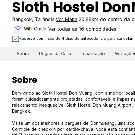
Sloth Hostel Do
Bangkok
,
Tailândia
Ver Mapa
20.88km do centro da c
Ver todas as 16 comodidades
WiFi Gratís
Reserve com mais de 4 dias de antecedência para cancelame
Sobre
Regras da Casa
Localização
Avaliaçõe
Sobre
Bem-vindo ao Sloth Hostel Don Muang, com a melhor loca
foram cuidadosamente projetadas, confortáveis ​​e limpas
relaxamento inesquecível Sloth Hostel Don Muang Airport.
Bangkok.
Visite um dos melhores albergues de Donmueang, uma acom
Controle de check-in por cartão-chave, você está confian