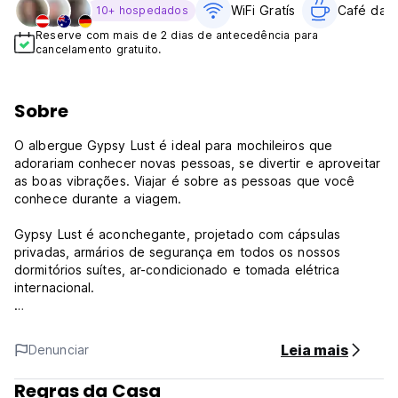
WiFi Gratís
Café da 
10+ hospedados
Reserve com mais de 2 dias de antecedência para
cancelamento gratuito.
Sobre
O albergue Gypsy Lust é ideal para mochileiros que
adorariam conhecer novas pessoas, se divertir e aproveitar
as boas vibrações. Viajar é sobre as pessoas que você
conhece durante a viagem.
Gypsy Lust é aconchegante, projetado com cápsulas
privadas, armários de segurança em todos os nossos
dormitórios suítes, ar-condicionado e tomada elétrica
internacional.
Faz você se sentir confortável e ter seu próprio espaço
pessoal, incluindo jardim, terraços de arroz ao redor,
Leia mais
Denunciar
piscina e área de estar.
Regras da Casa
Termos e Condições: