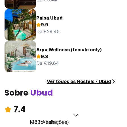
Paisa Ubud
9.9
De €29.45
Arya Wellness (female only)
9.8
De €19.64
Ver todos os Hostels - Ubud
Sobre
Ubud
7.4
Muito bom
(187 Avaliações)