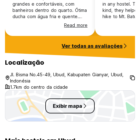
grandes e confortáveis, com
in any hostel. Th
banheiros dentro do quarto. Ótima
kind, they helpe
ducha com água fria e quente.
hike to Mt. Batur.
Restaurante no loca com
were clean as wa
Read more
excelente comida. Limpeza muito
is very spacious.
boa de todos ambientes.
was clean and su
Atividades sociais todos dias à
feature. Would ab
Ver todas as avaliações
noite o que facilita conhecer
recommend stayi
outros viajantes. O gerente
(Moussa) é incrível!!! Lhe faz
Localização
sentir em casa!
Jl. Bisma No.45-49, Ubud, Kabupaten Gianyar, Ubud,
Indonésia
1.7km do centro da cidade
Exibir mapa