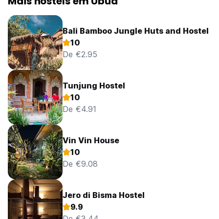
Mais hostels em Ubud
Bali Bamboo Jungle Huts and Hostel
10
De €2.95
Tunjung Hostel
10
De €4.91
Vin Vin House
10
De €9.08
Jero di Bisma Hostel
9.9
De €3.44