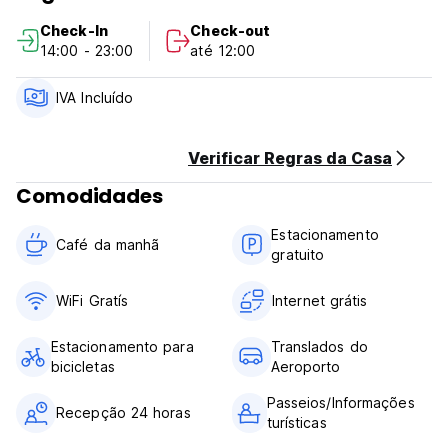
Cancelamento Gratuito: 1 dia antes da chegada sem
Check-In
Check-out
cobrança pela propriedade
14:00 - 23:00
até 12:00
Check-in a partir das 14h
Confira antes das 11h
Pagamento na Chegada: Dinheiro e Cartão de Crédito, sem
IVA Incluído
cobrança extra de taxa de serviço de cartão de crédito.
Taxas incluídas
Café da manhã incluído
Verificar Regras da Casa
Não é permitido fumar no quarto, mas temos uma área para
Comodidades
fumantes
Restrição de idade: 17 a 50 anos
Estacionamento
Horário de funcionamento da recepção 24 horas (Auto-
Café da manhã
gratuito
translated from original language)
WiFi Gratís
Internet grátis
Estacionamento para
Translados do
bicicletas
Aeroporto
Passeios/Informações
Recepção 24 horas
turísticas