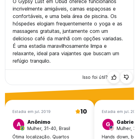
O Gypsy Lust em Ubud oferece funcionários
incrivelmente amigáveis, camas espaçosas e
confortáveis, e uma bela área de piscina. Os
hóspedes elogiam frequentemente o yoga e as
massagens gratuitas, juntamente com um
delicioso café da manhã com opções variadas.
É uma estadia maravilhosamente limpa e
relaxante, ideal para viajantes que buscam um
refúgio tranquilo.
Isso foi útil?
10
Estadia em jul. 2019
Estadia em jul. 202
Anônimo
Gabriell
A
G
Mulher, 31-40, Brasil
Mulher, 3
Ótima localização. Quartos
Hands down, best