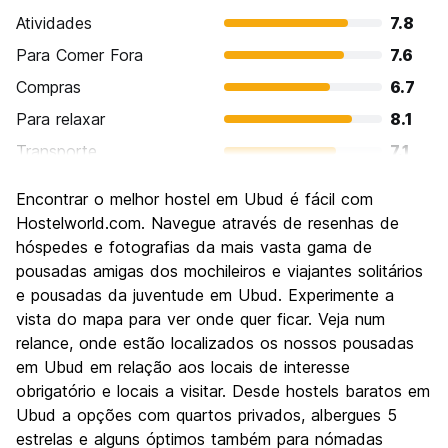
Atividades
7.8
Para Comer Fora
7.6
Compras
6.7
Para relaxar
8.1
Transporte
7.1
Turismo
7.1
Encontrar o melhor hostel em Ubud é fácil com
Cultura
7.7
Hostelworld.com. Navegue através de resenhas de
Festas / vida noturna
hóspedes e fotografias da mais vasta gama de
6.3
pousadas amigas dos mochileiros e viajantes solitários
Custo-beneficio
7.8
e pousadas da juventude em Ubud. Experimente a
vista do mapa para ver onde quer ficar. Veja num
relance, onde estão localizados os nossos pousadas
em Ubud em relação aos locais de interesse
obrigatório e locais a visitar. Desde hostels baratos em
Ubud a opções com quartos privados, albergues 5
estrelas e alguns óptimos também para nómadas