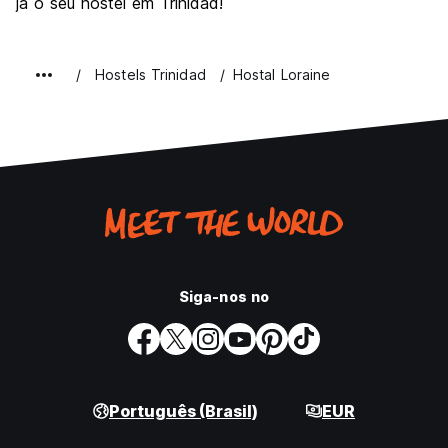
já o seu hostel em Trinidad!
Hostels Trinidad
Hostal Loraine
Siga-nos no
Português (Brasil)
EUR