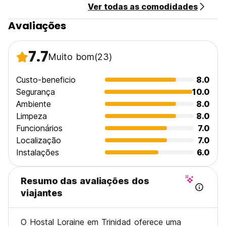
Ver todas as comodidades
Sem condições especiais (Auto-translated from original
language)
Avaliações
7.7
Muito bom
(23)
Custo-beneficio
8.0
Segurança
10.0
Ambiente
8.0
Limpeza
8.0
Funcionários
7.0
Localização
7.0
Instalações
6.0
Resumo das avaliações dos
viajantes
O Hostal Loraine em Trinidad oferece uma