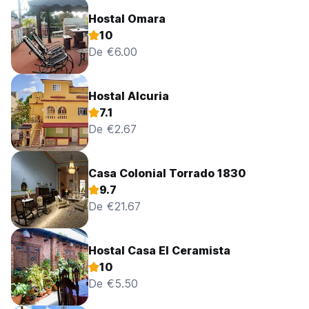
Hostal Omara
10
De €6.00
Hostal Alcuria
7.1
De €2.67
Casa Colonial Torrado 1830
9.7
De €21.67
Hostal Casa El Ceramista
10
De €5.50