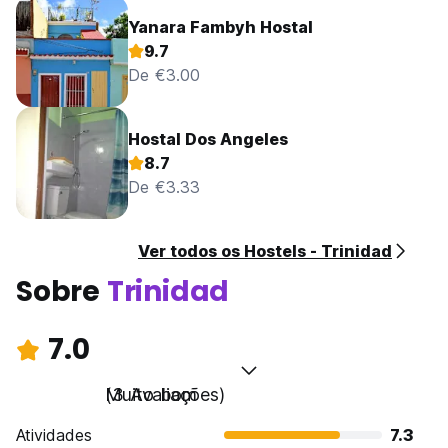
Yanara Fambyh Hostal
9.7
De €3.00
Hostal Dos Angeles
8.7
De €3.33
Ver todos os Hostels - Trinidad
Sobre
Trinidad
7.0
Muito bom
(3 Avaliações)
Atividades
7.3