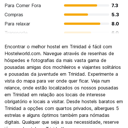
Para Comer Fora
7.3
Compras
5.3
Para relaxar
8.0
Transporte
6.0
Turismo
8.0
Encontrar o melhor hostel em Trinidad é fácil com
Cultura
8.0
Hostelworld.com. Navegue através de resenhas de
Festas / vida noturna
hóspedes e fotografias da mais vasta gama de
5.3
pousadas amigas dos mochileiros e viajantes solitários
Custo-beneficio
8.0
e pousadas da juventude em Trinidad. Experimente a
vista do mapa para ver onde quer ficar. Veja num
relance, onde estão localizados os nossos pousadas
em Trinidad em relação aos locais de interesse
obrigatório e locais a visitar. Desde hostels baratos em
Trinidad a opções com quartos privados, albergues 5
estrelas e alguns óptimos também para nómadas
digitais. Qualquer que seja a sua necessidade, reserve