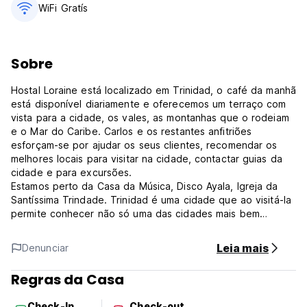
WiFi Gratís
Sobre
Hostal Loraine está localizado em Trinidad, o café da manhã
está disponível diariamente e oferecemos um terraço com
vista para a cidade, os vales, as montanhas que o rodeiam
e o Mar do Caribe. Carlos e os restantes anfitriões
esforçam-se por ajudar os seus clientes, recomendar os
melhores locais para visitar na cidade, contactar guias da
cidade e para excursões.
Estamos perto da Casa da Música, Disco Ayala, Igreja da
Santíssima Trindade. Trinidad é uma cidade que ao visitá-la
permite conhecer não só uma das cidades mais bem
preservadas da América, mas também elevar o espírito com
as belezas arquitetônicas que possui e com um passado de
Leia mais
Denunciar
lendas e realidades incomparáveis.
Na casa de hóspedes há quatro quartos, todos com
Regras da Casa
banheiro privativo totalmente equipado, água fria e quente,
dois deles com sala de estar. Os quatro quartos possuem
Check-In
Check-out