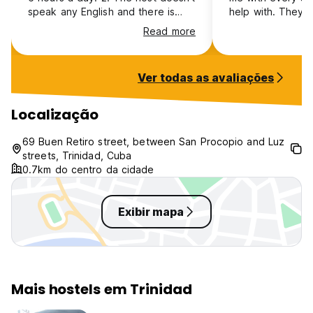
speak any English and there is
help with. They 
almost no internet connection
could exchange m
Read more
here so you cannot communicate
very good rate a
unless you speak Spanish 3. No
cooked me the la
information or support provided
on my entire trav
Ver todas as avaliações
for travel along with language
also very nice.
issue and I had to book
everything by myself
Localização
69 Buen Retiro street, between San Procopio and Luz
streets, Trinidad, Cuba
0.7km do centro da cidade
Exibir mapa
Mais hostels em Trinidad