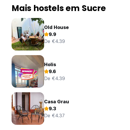
Mais hostels em Sucre
Old House
9.9
De €4.39
Holis
9.6
De €4.39
Casa Grau
9.3
De €4.37