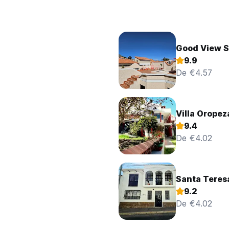
Good View 
9.9
De €4.57
Villa Oropez
9.4
De €4.02
Santa Teresa
9.2
De €4.02