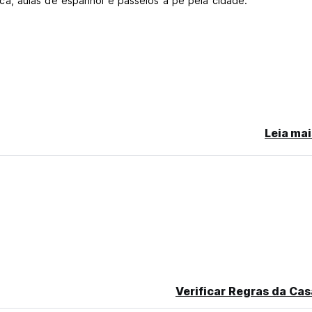
a, aulas de espanhol e passeios a pé pela cidade.
Leia mai
rom original language)
Verificar Regras da Cas