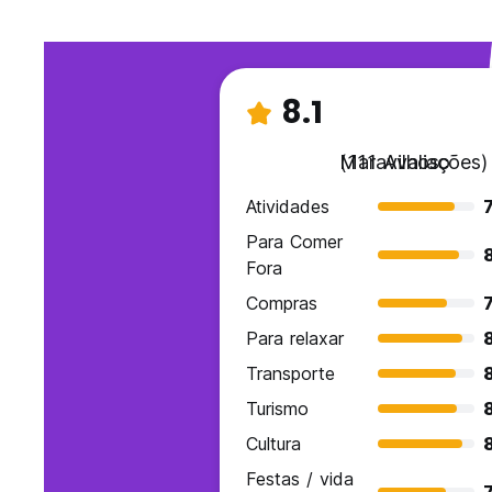
8.1
Maravilhoso
(111 Avaliações)
Atividades
7
Para Comer
Fora
Compras
7
Para relaxar
Transporte
8
Turismo
Cultura
Festas / vida