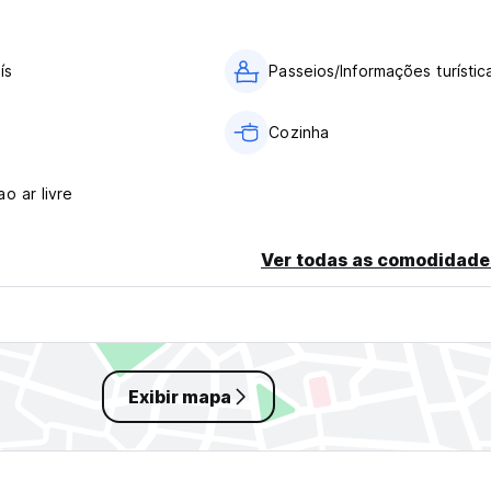
ís
Passeios/Informações turístic
Cozinha
o ar livre
Ver todas as comodidade
Exibir mapa