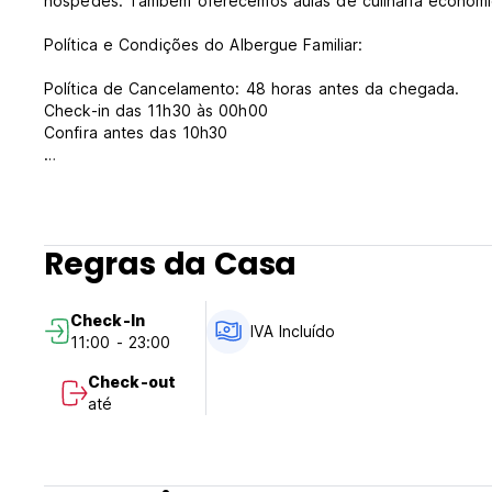
hóspedes. Também oferecemos aulas de culinária econômic
Política e Condições do Albergue Familiar:
Política de Cancelamento: 48 horas antes da chegada.
Check-in das 11h30 às 00h00
Confira antes das 10h30
Pagamento na chegada em dinheiro
Impostos incluídos
O café da manhã está incluído
Regras da Casa
Em geral:
Recepção das 08h00 às 00h30
Sem toque de recolher
Check-In
Animais de estimação não são permitidos (Auto-translated f
IVA Incluído
11:00 - 23:00
Check-out
até