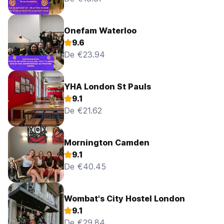
Onefam Waterloo
9.6
De €23.94
YHA London St Pauls
9.1
De €21.62
Mornington Camden
9.1
De €40.45
Wombat's City Hostel London
9.1
De €29.84