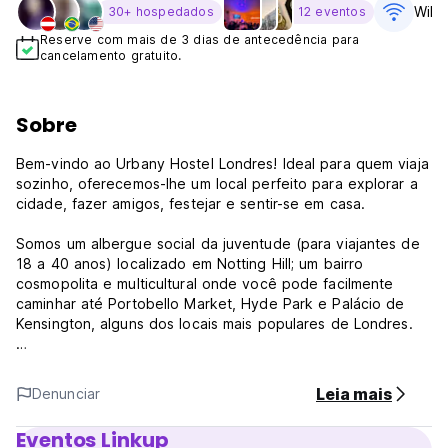
WiFi 
30+ hospedados
12 eventos
Reserve com mais de 3 dias de antecedência para
cancelamento gratuito.
Sobre
Bem-vindo ao Urbany Hostel Londres! Ideal para quem viaja
sozinho, oferecemos-lhe um local perfeito para explorar a
cidade, fazer amigos, festejar e sentir-se em casa.
Somos um albergue social da juventude (para viajantes de
18 a 40 anos) localizado em Notting Hill; um bairro
cosmopolita e multicultural onde você pode facilmente
caminhar até Portobello Market, Hyde Park e Palácio de
Kensington, alguns dos locais mais populares de Londres.
Situado numa casa vitoriana com terraço construída em
1800, oferece um acolhedor salão social, cozinha
Leia mais
Denunciar
totalmente equipada, amplo terraço exterior e área de
refeições interior. Somos o equilíbrio perfeito para relaxar,
Eventos Linkup
festejar e/ou trabalhar. Para quem viaja com bagagem