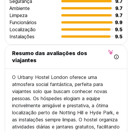
Segurança
9.7
seja entre 8h e 23h. Alternativamente, por favor informe-
Ambiente
9.7
nos se você chegar fora deste horário.
Limpeza
9.7
Funcionários
9.9
- O check-in nos quartos é das 15h às 23h
Localização
9.5
- Check-out antes das 11h
Instalações
9.5
Exigimos um depósito da chave em dinheiro de £ 10 (que
você receberá de volta na devolução). Nossas chaves têm
Resumo das avaliações dos
acesso 24 horas por dia, 7 dias por semana, portanto não
há toque de recolher - você pode entrar e sair o quanto
viajantes
quiser.
Mal podemos esperar para recebê-lo em nossa maravilhosa
O Urbany Hostel London oferece uma
casa e desfrutar desta cidade incrível! (Auto-translated
atmosfera social fantástica, perfeita para
from original language)
viajantes solo que buscam conhecer novas
pessoas. Os hóspedes elogiam a equipe
incrivelmente amigável e prestativa, a ótima
localização perto de Notting Hill e Hyde Park, e
as instalações sempre limpas. O hostel organiza
atividades diárias e jantares gratuitos, facilitando