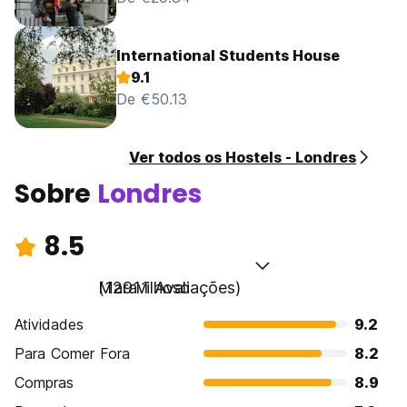
International Students House
9.1
De €50.13
Ver todos os Hostels - Londres
Sobre
Londres
8.5
Maravilhoso
(12911 Avaliações)
Atividades
9.2
Para Comer Fora
8.2
Compras
8.9