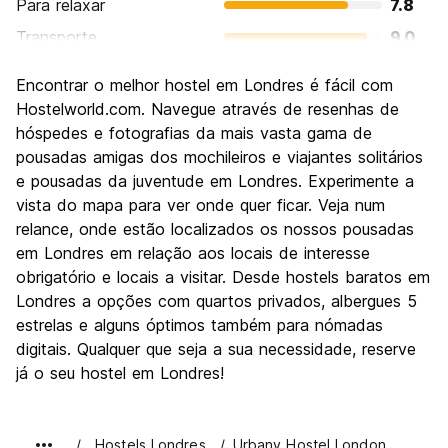
Para relaxar
7.8
Transporte
9.0
Turismo
9.4
Encontrar o melhor hostel em Londres é fácil com
Cultura
9.3
Hostelworld.com. Navegue através de resenhas de
Festas / vida noturna
hóspedes e fotografias da mais vasta gama de
8.4
pousadas amigas dos mochileiros e viajantes solitários
Custo-beneficio
6.6
e pousadas da juventude em Londres. Experimente a
vista do mapa para ver onde quer ficar. Veja num
relance, onde estão localizados os nossos pousadas
em Londres em relação aos locais de interesse
obrigatório e locais a visitar. Desde hostels baratos em
Londres a opções com quartos privados, albergues 5
estrelas e alguns óptimos também para nómadas
digitais. Qualquer que seja a sua necessidade, reserve
já o seu hostel em Londres!
Hostels Londres
Urbany Hostel London