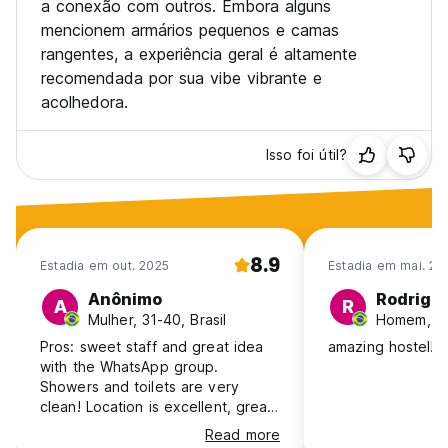
a conexão com outros. Embora alguns
mencionem armários pequenos e camas
rangentes, a experiência geral é altamente
recomendada por sua vibe vibrante e
acolhedora.
Isso foi útil?
8.9
Estadia em out. 2025
Estadia em mai. 20
Anônimo
Rodrigo
A
R
Mulher, 31-40, Brasil
Homem, 25
Pros: sweet staff and great idea
amazing hostel!
with the WhatsApp group.
Showers and toilets are very
clean! Location is excellent, great
neighborhood and great access
Read more
to public transportation. Room was