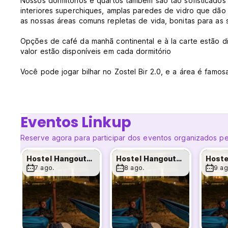
Nossos dormitórios e quartos também são tão sofisticados
interiores superchiques, amplas paredes de vidro que dão
as nossas áreas comuns repletas de vida, bonitas para as s
Opções de café da manhã continental e à la carte estão d
valor estão disponíveis em cada dormitório
Você pode jogar bilhar no Zostel Bir 2.0, e a área é famosa 
O aeroporto mais próximo é o Aeroporto Kangra, a 67 km do
Eventos Linkup
Reserve agora para participar dos eventos organizados pe
Hostel Hangouts: Board Games & Beyond
Hostel Hangouts: Board Games & Beyond
7 ago.
8 ago.
9 ag