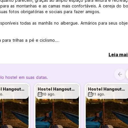
 quanto parecem, graças ao amplo espaço para leitura e recreaç
 para as montanhas e as camas mais confortáveis. A cereja do bo
uas fotos obrigatórias e sociais para fazer amigos.
isponíveis todas as manhãs no albergue. Armários para seus obj
para trilhas a pé e ciclismo.
 alojamento. (Auto-translated from original language)
Leia mai
lo hostel em suas datas.
Hostel Hangouts: Board Games & Beyond
Hostel Hangouts: Board Games & Beyond
Hostel Hangouts: Board Games & Beyond
o.
10 ago.
11 ago.