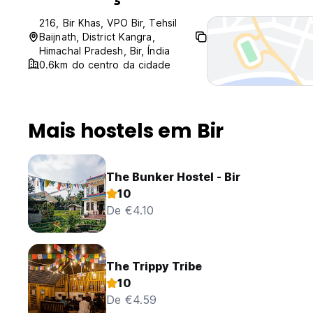
216, Bir Khas, VPO Bir, Tehsil
Baijnath, District Kangra,
Himachal Pradesh, Bir, Índia
0.6km do centro da cidade
Mais hostels em Bir
The Bunker Hostel - Bir
10
De €4.10
The Trippy Tribe
10
De €4.59