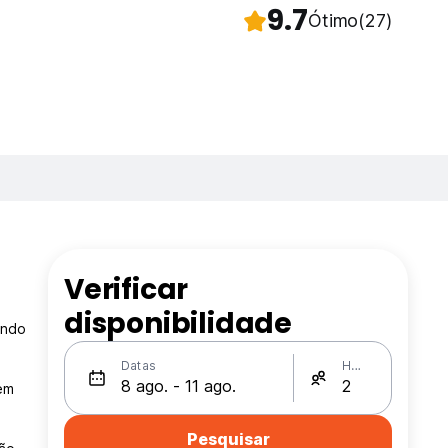
9.7
Ótimo
(27)
Verificar
a
disponibilidade
ando
Datas
Hóspedes
 em
Pesquisar