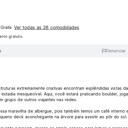
Ver todas as 28 comodidades
 Gratís
nto gratuito.
s
Denunciar
struturas extremamente criativas encontram esplêndidas vistas d
estadia inesquecível. Aqui, você estará praticando boulder, jog
m grupo de outros viajantes nas redes.
 nossa maravilha de albergue, pois também temos um café interno
queno deck aconchegante na árvore para assistir ao pôr do sol.