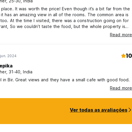
her, 25-30, India
 place. It was worth the price! Even though it’s a bit far from the
 it has an amazing view in all of the rooms. The common area is
 too. At the time I visited, there was a construction going on for
rant, So we couldn’t taste the food, but the whole property is
e. People are friendly and there is a coffee station in the work
Read more
can drink freshly brewed coffee while you get the work done!
10
jun. 2024
epika
her, 31-40, India
l in Bir. Great views and they have a small cafe with good food.
Read more
Ver todas as avaliações