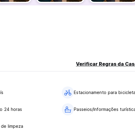
Verificar Regras da Cas
ís
Estacionamento para biciclet
o 24 horas
Passeios/Informações turístic
 de limpeza