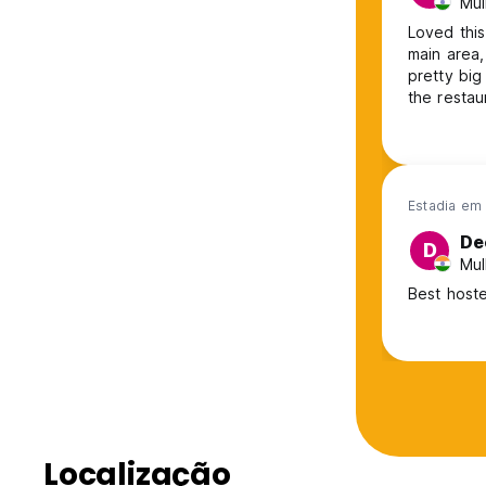
Mul
Loved this
main area,
pretty big
the restau
pretty nic
area. You 
Estadia em 
De
D
Mul
Best hoste
Localização