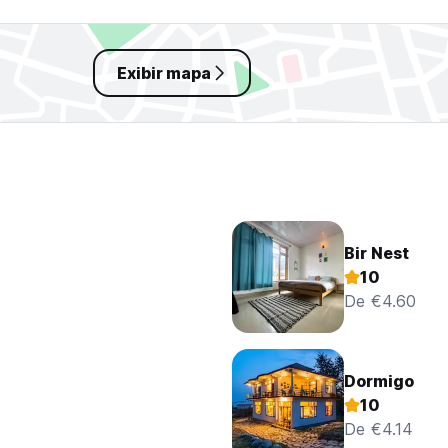
Exibir mapa
Bir Nest
10
De €4.60
Dormigo
10
De €4.14