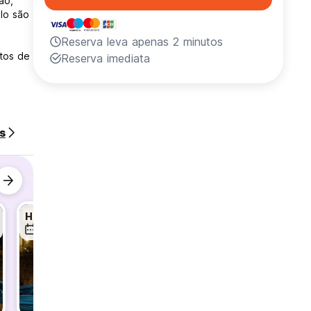
ão,
lo são
Reserva leva apenas 2 minutos
etos de
Reserva imediata
s
Hostel Hangouts: Board Games & Beyond
Hostel Hangouts: Board Games & Beyond
12 ago.
13 ago.
14 ago