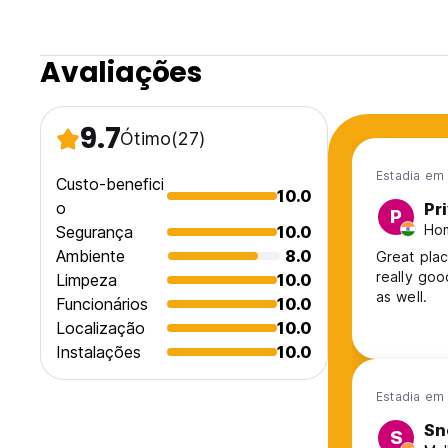
Avaliações
9.7
Ótimo
(27)
Estadia em 
Custo-benefici
10.0
o
Pr
P
Hom
Segurança
10.0
Ambiente
8.0
Great pla
really goo
Limpeza
10.0
as well.
Funcionários
10.0
Localização
10.0
Instalações
10.0
Estadia em
Sn
S