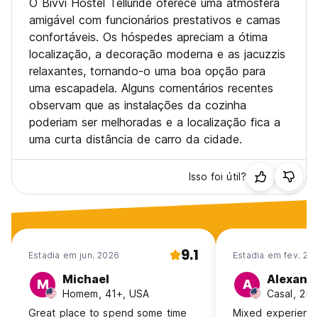
O Bivvi Hostel Telluride oferece uma atmosfera
amigável com funcionários prestativos e camas
confortáveis. Os hóspedes apreciam a ótima
localização, a decoração moderna e as jacuzzis
relaxantes, tornando-o uma boa opção para
uma escapadela. Alguns comentários recentes
observam que as instalações da cozinha
poderiam ser melhoradas e a localização fica a
uma curta distância de carro da cidade.
Isso foi útil?
9.1
Estadia em jun. 2026
Estadia em fev. 20
Michael
Alexand
M
A
Homem, 41+, USA
Casal, 25
Great place to spend some time
Mixed experience