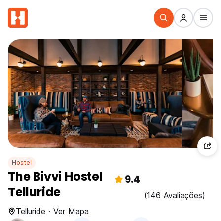
Hostel
The Bivvi Hostel
9.4
Telluride
(146 Avaliações)
Telluride · Ver Mapa