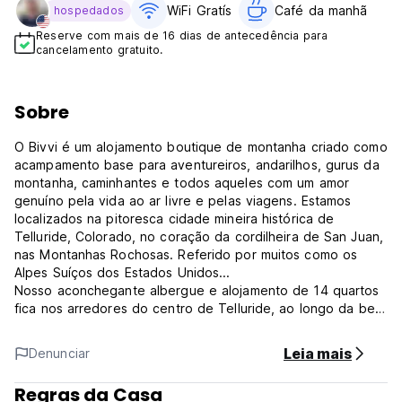
WiFi Gratís
Café da manhã
hospedados
Reserve com mais de 16 dias de antecedência para
cancelamento gratuito.
Sobre
O Bivvi é um alojamento boutique de montanha criado como
acampamento base para aventureiros, andarilhos, gurus da
montanha, caminhantes e todos aqueles com um amor
genuíno pela vida ao ar livre e pelas viagens. Estamos
localizados na pitoresca cidade mineira histórica de
Telluride, Colorado, no coração da cordilheira de San Juan,
nas Montanhas Rochosas. Referido por muitos como os
Alpes Suíços dos Estados Unidos...
Nosso aconchegante albergue e alojamento de 14 quartos
fica nos arredores do centro de Telluride, ao longo da bela
rodovia 145. Rodeado por trilhas para caminhadas e
ciclismo, e a poucos passos do rio San Miguel, que oferece
Leia mais
Denunciar
pesca com mosca de classe mundial.
Em apenas 10 minutos de carro ou em nosso traslado
Regras da Casa
gratuito, você chegará ao resort de esqui Telluride, que