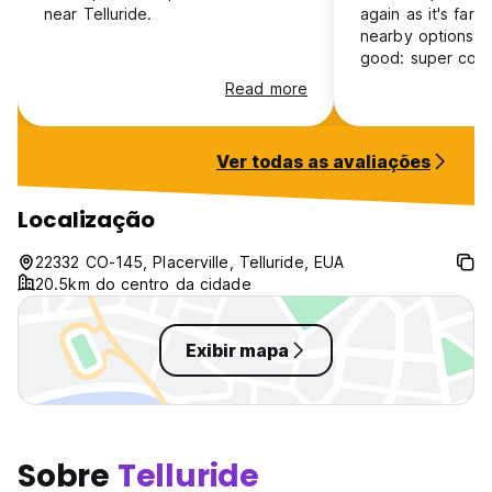
near Telluride.
again as it's far
nearby options. Starting with the
good: super com
everything spotle
Read more
obviously the loc
beat. The two ho
wonderful treat, e
Ver todas as avaliações
winter. Now the n
Clearly understaf
kitchen that ne
Localização
fridge, guest pan
counter space (h
22332 CO-145, Placerville, Telluride, EUA
make spaghetti!),
20.5km do centro da cidade
of hostel charact
very corporate).
Exibir mapa
Sobre
Telluride