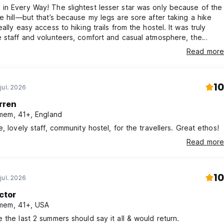
n Every Way! The slightest lesser star was only because of the
e hill—but that’s because my legs are sore after taking a hike
ly easy access to hiking trails from the hostel. It was truly
 staff and volunteers, comfort and casual atmosphere, the
nal crowd of travelers, the bathrooms, living room, kitchen and
Read more
e games and books, journal from travelers, and the security
without tension were all wonderful. Make sure to read the history
10
jul. 2026
rren
em, 41+, England
e, lovely staff, community hostel, for the travellers. Great ethos!
Read more
10
jul. 2026
ctor
mem, 41+, USA
 the last 2 summers should say it all & would return.