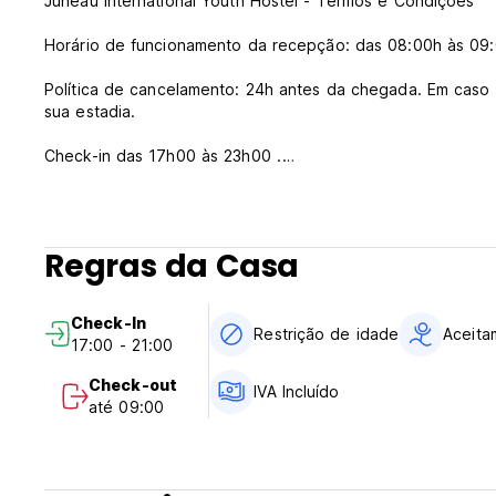
Juneau International Youth Hostel - Termos e Condições
Horário de funcionamento da recepção: das 08:00h às 09:
Política de cancelamento: 24h antes da chegada. Em caso 
sua estadia.
Check-in das 17h00 às 23h00 .
Check-out das 00h00 às 09h00 .
Pagamento na chegada em dinheiro, cartões de crédito, ca
Impostos incluídos.
Regras da Casa
Café da manhã não incluído.
Sem toque de recolher.
Check-In
Restrição de idade
Aceita
17:00 - 21:00
Em geral:
Check-out
IVA Incluído
- Os hóspedes devem estar totalmente vacinados contra 
até 09:00
check-in.
- O Hostel está aberto das 8h às 9h e das 17h às 23h (2
no albergue das 9h às 17h e devem estar de volta ao alber
- O Hostel solicita que os hóspedes realizem uma tarefa d