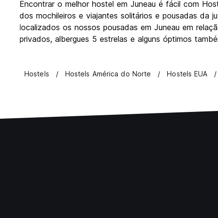
Encontrar o melhor hostel em Juneau é fácil com Ho
dos mochileiros e viajantes solitários e pousadas da 
localizados os nossos pousadas em Juneau em relação 
privados, albergues 5 estrelas e alguns óptimos també
Hostels
Hostels América do Norte
Hostels EUA