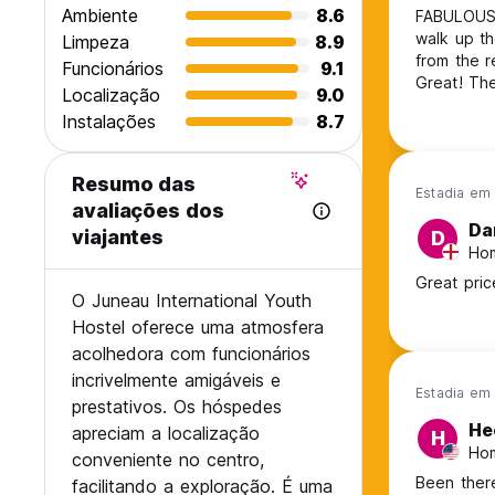
Ambiente
8.6
FABULOUS i
walk up th
Limpeza
8.9
from the real
Funcionários
9.1
Great! The
Localização
9.0
internatio
Instalações
8.7
extras lik
Resumo das
Estadia em 
avaliações dos
Da
viajantes
D
Hom
Great pric
O Juneau International Youth
Hostel oferece uma atmosfera
acolhedora com funcionários
incrivelmente amigáveis e
Estadia em 
prestativos. Os hóspedes
He
apreciam a localização
H
Ho
conveniente no centro,
Been there
facilitando a exploração. É uma