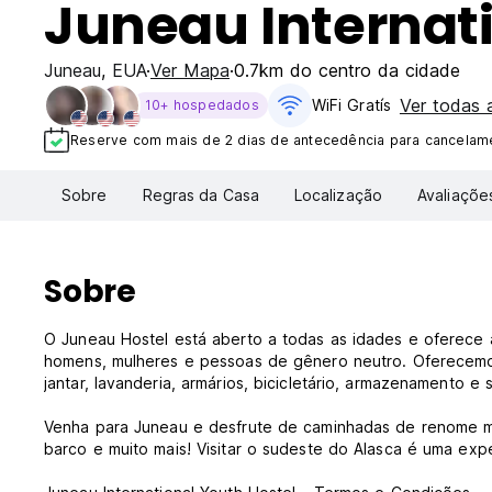
Juneau Internati
Juneau
,
EUA
Ver Mapa
0.7km do centro da cidade
Ver todas
WiFi Gratís
10+ hospedados
Reserve com mais de 2 dias de antecedência para cancelame
Sobre
Regras da Casa
Localização
Avaliaçõe
Sobre
O Juneau Hostel está aberto a todas as idades e oferec
homens, mulheres e pessoas de gênero neutro. Oferecemos 
jantar, lavanderia, armários, bicicletário, armazenamento e s
Venha para Juneau e desfrute de caminhadas de renome mu
barco e muito mais! Visitar o sudeste do Alasca é uma exp