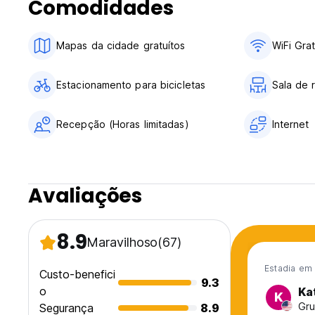
Comodidades
a manter o Hostel barato para os hóspedes.
(Auto-translated from original language)
Mapas da cidade gratuítos
WiFi Grat
Estacionamento para bicicletas
Sala de 
Recepção (Horas limitadas)
Internet
Avaliações
8.9
Maravilhoso
(67)
Estadia em 
Custo-benefici
9.3
o
Ka
K
Gru
Segurança
8.9