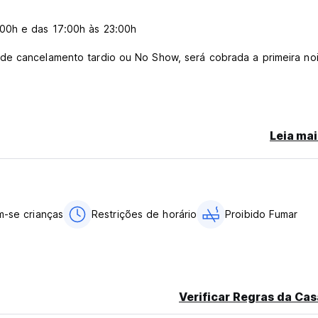
00h e das 17:00h às 23:00h
de cancelamento tardio ou No Show, será cobrada a primeira no
Leia mai
rtões de débito.
m-se crianças
Restrições de horário
Proibido Fumar
a COVID-19. Os cartões de vacinação deverão ser apresentados 
2h de 15 de setembro a 15 de maio). Os hóspedes não são permit
Verificar Regras da Cas
gue até o final da noite.
iária. As tarefas nunca demoram mais do que 5 ou 10 minutos e 