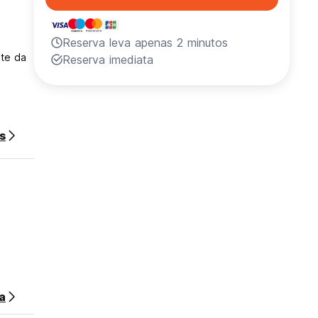
Reserva leva apenas 2 minutos
ite da
Reserva imediata
s
no
idos
a
ajudam