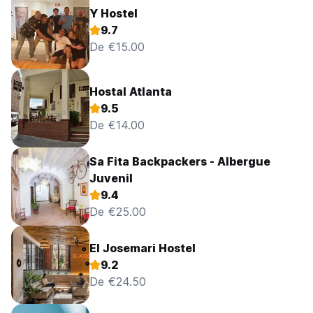
Y Hostel
9.7
De €15.00
Hostal Atlanta
9.5
De €14.00
Sa Fita Backpackers - Albergue
Juvenil
9.4
De €25.00
El Josemari Hostel
9.2
De €24.50