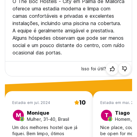
O The Boc Hostels - City em Palma de Mallorca
oferece uma estadia moderna e limpa com
É necessário fazer o check-in online no dia anterior à
camas confortáveis e privadas e excelentes
chegada.
instalações, incluindo uma piscina na cobertura.
A equipe é geralmente amigável e prestativa.
Número de inscrição jovem XIJMa/024. (Auto-translated
from original language)
Alguns hóspedes observam que pode ser menos
social e um pouco distante do centro, com ruído
ocasional das portas.
Isso foi útil?
10
Estadia em jul. 2024
Estadia em mai. 20
Monique
Tiago
M
T
Mulher, 31-40, Brasil
Homem, 18-
Um dos melhores hostel que já
Nice place, coul
fiquei. Bem limpo, ótimos
be open for more