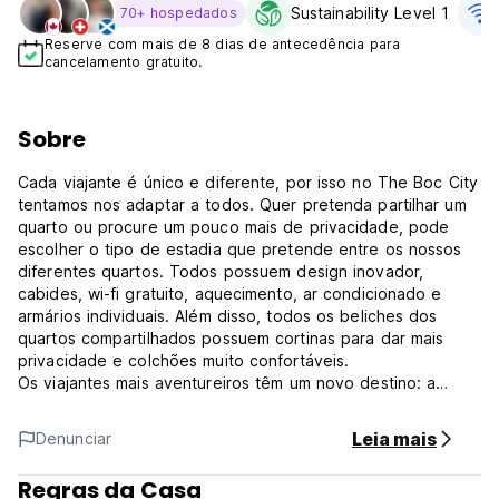
Sustainability Level 1
70+ hospedados
Reserve com mais de 8 dias de antecedência para
cancelamento gratuito.
Sobre
Cada viajante é único e diferente, por isso no The Boc City
tentamos nos adaptar a todos. Quer pretenda partilhar um
quarto ou procure um pouco mais de privacidade, pode
escolher o tipo de estadia que pretende entre os nossos
diferentes quartos. Todos possuem design inovador,
cabides, wi-fi gratuito, aquecimento, ar condicionado e
armários individuais. Além disso, todos os beliches dos
quartos compartilhados possuem cortinas para dar mais
privacidade e colchões muito confortáveis.
Os viajantes mais aventureiros têm um novo destino: a
cidade de Boc em Palma. O alojamento mais cosmopolita e
internacional da capital maiorquina está localizado num
Leia mais
Denunciar
antigo edifício industrial renovado para criar um oásis
ecológico no centro da cidade. Um projecto que dá
Regras da Casa
destaque a materiais locais de origem 100% natural e que