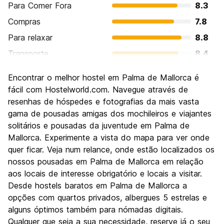
Para Comer Fora
8.3
Compras
7.8
Para relaxar
8.8
Transporte
8.4
Turismo
8.3
Encontrar o melhor hostel em Palma de Mallorca é
Cultura
8.0
fácil com Hostelworld.com. Navegue através de
Festas / vida noturna
resenhas de hóspedes e fotografias da mais vasta
8.3
gama de pousadas amigas dos mochileiros e viajantes
Custo-beneficio
8.1
solitários e pousadas da juventude em Palma de
Mallorca. Experimente a vista do mapa para ver onde
quer ficar. Veja num relance, onde estão localizados os
nossos pousadas em Palma de Mallorca em relação
aos locais de interesse obrigatório e locais a visitar.
Desde hostels baratos em Palma de Mallorca a
opções com quartos privados, albergues 5 estrelas e
alguns óptimos também para nómadas digitais.
Qualquer que seja a sua necessidade, reserve já o seu