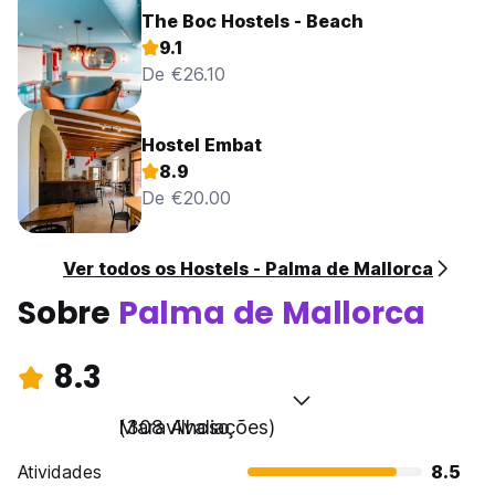
The Boc Hostels - Beach
9.1
De €26.10
Hostel Embat
8.9
De €20.00
Ver todos os Hostels - Palma de Mallorca
Sobre
Palma de Mallorca
8.3
Maravilhoso
(308 Avaliações)
Atividades
8.5