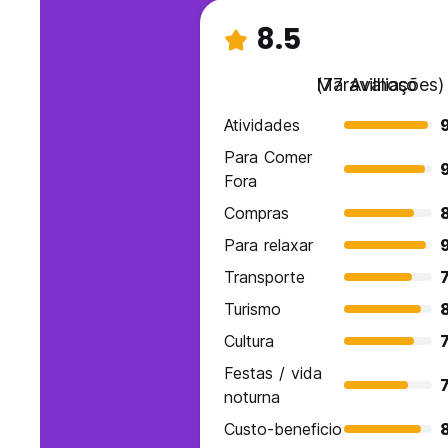
8.5
Maravilhoso
(77 Avaliações)
Atividades
Para Comer
Fora
Compras
Para relaxar
Transporte
7
Turismo
Cultura
7
Festas / vida
7
noturna
Custo-beneficio