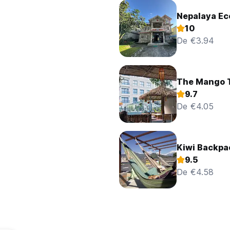
Nepalaya Ec
10
De €3.94
The Mango T
9.7
De €4.05
Kiwi Backpa
9.5
De €4.58