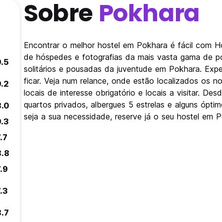
Sobre
Pokhara
Encontrar o melhor hostel em Pokhara é fácil com H
de hóspedes e fotografias da mais vasta gama de po
9.5
solitários e pousadas da juventude em Pokhara. Exp
ficar. Veja num relance, onde estão localizados os
9.2
locais de interesse obrigatório e locais a visitar. 
quartos privados, albergues 5 estrelas e alguns ópt
8.0
seja a sua necessidade, reserve já o seu hostel em 
9.3
.7
8.8
.9
.3
8.7