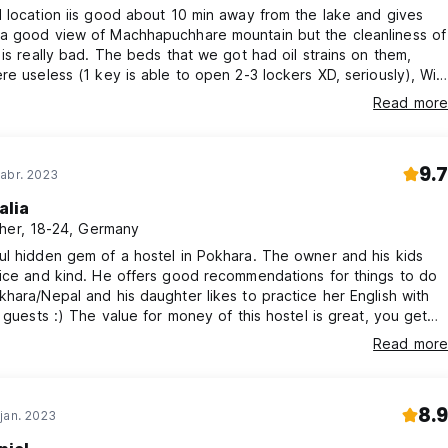
 location iis good about 10 min away from the lake and gives
a good view of Machhapuchhare mountain but the cleanliness of
 is really bad. The beds that we got had oil strains on them,
re useless (1 key is able to open 2-3 lockers XD, seriously), Wi-
ues, toilets and bathrooms were so small and very unhygenic.
Read more
9.7
abr. 2023
alia
her, 18-24, Germany
l hidden gem of a hostel in Pokhara. The owner and his kids
ice and kind. He offers good recommendations for things to do
hara/Nepal and his daughter likes to practice her English with
g guests :) The value for money of this hostel is great, you get
h rooms with space for everyone’s bags/stuff!! Clean bathrooms
Read more
hower, nice beds, free breakfast consisting of eggs, toast, and
 What more do you need? I highly recommend :) Only con is
ifi signal in the rooms doesn’t work too well but outside or in the
8.9
ea it’s speedy.
jan. 2023