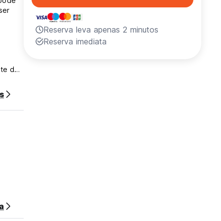
 pode
ser
Reserva leva apenas 2 minutos
Reserva imediata
ite da
s
a