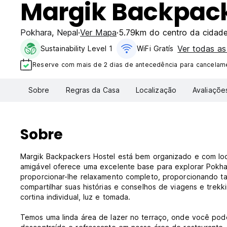
Margik Backpack
Pokhara
,
Nepal
Ver Mapa
5.79km do centro da cidad
Ver todas a
Sustainability Level 1
WiFi Gratís
Reserve com mais de 2 dias de antecedência para cancelame
Sobre
Regras da Casa
Localização
Avaliaçõe
Sobre
Margik Backpackers Hostel está bem organizado e com loca
amigável oferece uma excelente base para explorar Pokhar
proporcionar-lhe relaxamento completo, proporcionando 
compartilhar suas histórias e conselhos de viagens e trek
cortina individual, luz e tomada.
Temos uma linda área de lazer no terraço, onde você pode 