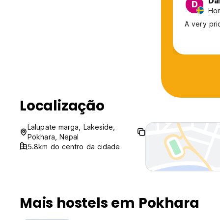
Da
D
Ho
A very pri
Localização
Lalupate marga, Lakeside,
Pokhara, Nepal
5.8km do centro da cidade
Mais hostels em Pokhara