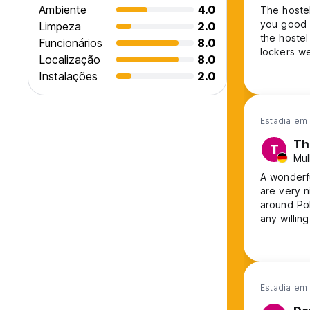
Ambiente
4.0
The hostel
you good 
Limpeza
2.0
the hostel
Funcionários
8.0
lockers we
Localização
8.0
Fi had iss
Instalações
2.0
Estadia em 
Th
T
Mul
A wonderfu
are very n
around Pok
any willin
nice enoug
with hot s
tea/coffee.
that the w
common ar
Estadia em 