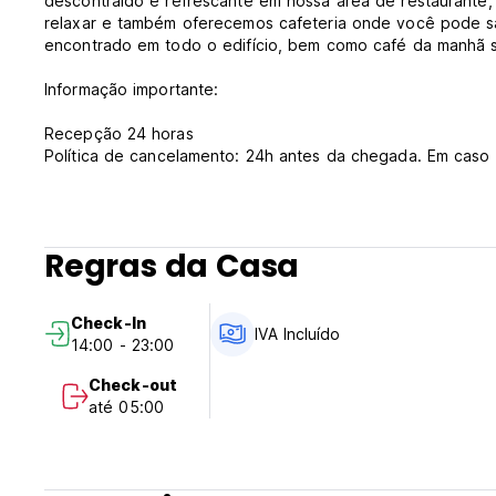
descontraído e refrescante em nossa área de restaurant
relaxar e também oferecemos cafeteria onde você pode sa
encontrado em todo o edifício, bem como café da manhã s
Informação importante:
Recepção 24 horas
Política de cancelamento: 24h antes da chegada. Em caso 
sua estadia.
Check-in das 12h00 às 23h00 .
Check-out das 05:00 às 12:00 .
Pagamento na chegada em dinheiro, cartões de crédito.
Regras da Casa
Impostos incluídos.
Café da manhã incluso.
Sem toque de recolher.
Check-In
Aceita animais de estimação.
IVA Incluído
14:00 - 23:00
Não é permitido fumar no quarto; mas temos certa área par
Check-out
até 05:00