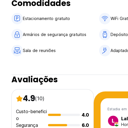
Comodidades
Estacionamento gratuito
WiFi Grat
Armários de segurança gratuitos
Depósito
Sala de reuniões
Adaptad
Avaliações
4.9
(10)
Estadia em
Custo-benefici
4.0
o
Lal
L
Hom
Segurança
6.0