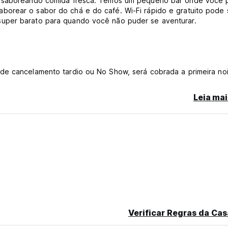
e, saboreando comida fresca. Temos um pequeno bar onde você
borear o sabor do chá e do café. Wi-Fi rápido e gratuito pode 
uper barato para quando você não puder se aventurar.
de cancelamento tardio ou No Show, será cobrada a primeira no
Leia mai
a fumantes. (Auto-translated from original language)
Verificar Regras da Cas