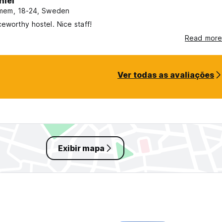
niel
mem, 18-24, Sweden
ceworthy hostel. Nice staff!
Read more
Ver todas as avaliações
Exibir mapa