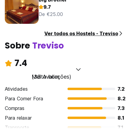
9.7
De €25.00
Ver todos os Hostels - Treviso
Sobre
Treviso
7.4
Muito bom
(38 Avaliações)
Atividades
7.2
Para Comer Fora
8.2
Compras
7.3
Para relaxar
8.1
Transporte
7.1