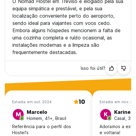
O Nomad Hostel em Treviso é elogiado pela sua
equipa simpática e prestável, e pela sua
localização conveniente perto do aeroporto,
sendo ideal para viajantes com voos cedo.
Embora alguns hóspedes mencionem a falta de
uma cozinha completa e ruído ocasional, as
instalações modernas e a limpeza são
frequentemente destacadas.
Isso foi útil?
10
Estadia em out. 2024
Estadia em nov. 20
Marcelo
Karine
M
K
Homem, 41+, Brasil
Casal, 31-4
Referência para o perfil dos
Adoramos a esta
Hostel's
e voltaria!