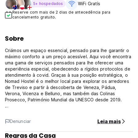
WiFi Gratís
5+ hospedados
Reserve com mais de 2 dias de antecedência para
cancelamento gratuito.
Sobre
Criámos um espaço essencial, pensado para lhe garantir o
máximo conforto a um preço acessível. Aqui você encontra
uma gama de serviços pensados ​​para lhe oferecer uma
experiência especial, obedecendo a rígidos protocolos de
atendimento à covid. Graças à sua posição estratégica, o
Nomad Hostel é o melhor local para explorar os arredores
de Treviso e partir à descoberta de Veneza, Pádua,
Verona, Vicenza e Belluno, mas também das Colinas
Prosecco, Património Mundial da UNESCO desde 2019.
Sala multifuncional: o coração do Nomad, para desfrutar a
qualquer hora do dia. Os móveis são feitos por artesãos
Leia mais
Denunciar
locais, visando a sustentabilidade e a qualidade. Aqui
também pode tomar o seu pequeno-almoço: temos
Regras da Casa
pequeno-almoço take-away para quem sai antes das