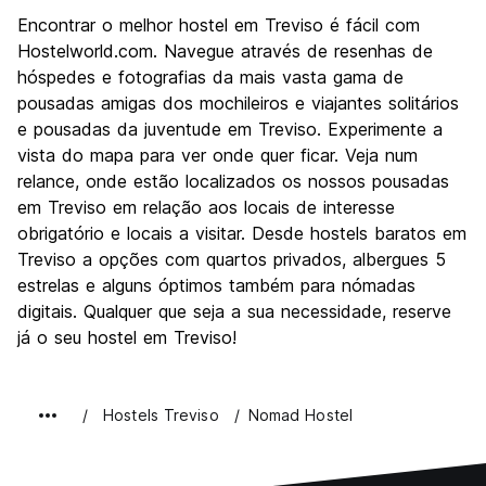
Turismo
7.6
Encontrar o melhor hostel em Treviso é fácil com
Cultura
7.9
Hostelworld.com. Navegue através de resenhas de
Festas / vida noturna
hóspedes e fotografias da mais vasta gama de
6.2
pousadas amigas dos mochileiros e viajantes solitários
Custo-beneficio
7.4
e pousadas da juventude em Treviso. Experimente a
vista do mapa para ver onde quer ficar. Veja num
relance, onde estão localizados os nossos pousadas
em Treviso em relação aos locais de interesse
obrigatório e locais a visitar. Desde hostels baratos em
Treviso a opções com quartos privados, albergues 5
estrelas e alguns óptimos também para nómadas
digitais. Qualquer que seja a sua necessidade, reserve
já o seu hostel em Treviso!
Hostels Treviso
Nomad Hostel