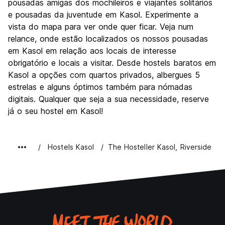
pousadas amigas dos mochileiros e viajantes solitários
As refeições não estão incluídas na tarifa do quarto e
e pousadas da juventude em Kasol. Experimente a
podem ser servidas à la carte nos nossos cafés internos.
vista do mapa para ver onde quer ficar. Veja num
relance, onde estão localizados os nossos pousadas
Para manter a cultura mochileira e o espírito comunitário
em Kasol em relação aos locais de interesse
promovemos o self-service em todos os nossos cafés.
obrigatório e locais a visitar. Desde hostels baratos em
O abuso de drogas/substâncias/álcool é ESTRITAMENTE
Kasol a opções com quartos privados, albergues 5
proibido em todos os nossos albergues. Caso alguém seja
estrelas e alguns óptimos também para nómadas
encontrado portando ou consumindo drogas/álcool durante
digitais. Qualquer que seja a sua necessidade, reserve
sua estadia, medidas rigorosas serão tomadas contra
já o seu hostel em Kasol!
ele/ela e a pessoa será solicitada a desocupar o albergue
imediatamente e será colocada na lista negra de
permanecer em nossos albergues para sempre.
Hostels Kasol
The Hosteller Kasol, Riverside
Todos os nossos albergues possuem áreas exclusivas para
fumantes. É estritamente proibido fumar dentro dos
dormitórios.
O hóspede será considerado inapto para continuar em
qualquer um de nossos albergues em caso de abuso de
drogas, não cumprimento das políticas de reserva e do
hóspede, mau comportamento (físico/mental/verbal ou de