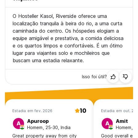
Será cobrado ao hóspede um pré-pagamento do valor total
O Hosteller Kasol, Riverside oferece uma
a qualquer momento antes da data de chegada para
localização tranquila à beira do rio, a uma curta
confirmação da reserva, caso o hóspede não efetue o pré-
caminhada do centro. Os hóspedes elogiam a
pagamento a reserva está sujeita a cancelamento.
equipe amigável e prestativa, a comida deliciosa
Formas de pagamento aceitas em nossos hostels: Dinheiro,
e os quartos limpos e confortáveis. É um ótimo
Cartão de Débito, Cartão de Crédito e UPIs.
lugar para viajantes solo e mochileiros que
buscam uma estadia relaxante.
As tarifas do quarto não incluem impostos. Impostos não
incluídos, para um quarto abaixo de 7.500 INR por noite,
serão aplicados 12% de impostos; para um quarto acima de
Isso foi útil?
INR 7.500 por noite, será aplicada uma taxa extra de 18%
de impostos.
O hóspede poderá usufruir de um colchão extra no
momento do check-in. Colchão extra sujeito a
10
disponibilidade.
Estadia em fev. 2026
Estadia em out. 20
Apuroop
Amit
A
A
Caso o viajante chegue antes do horário de check-in, o
Homem, 25-30, India
Homem, 31
hóspede poderá ficar na área comum/café até o horário de
check-in. (No entanto, se os hóspedes chegarem entre
Great property away from city
Good overall exp