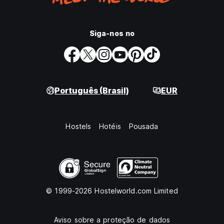
qualquer tipo), roubo, higiene pessoal, vandalismo, invasão,
não pagamento/atraso no pagamento de dívidas, outros
inconvenientes aos hóspedes ou quaisquer ações
Siga-nos no
injustificadas. Em todos esses casos, o hóspede será
solicitado a desocupar as instalações imediatamente, sem
qualquer reembolso.
O backup de energia está disponível apenas em locais
selecionados e não em todas as propriedades do The
Português (Brasil)
EUR
Hosteller.
Para manter nossos custos de hospedagem o mais
Hostels
Hotéis
Pousada
acessíveis possível para todos os hóspedes, adotamos um
sistema de pagamento conforme o uso para determinadas
comodidades, como fechaduras, kits de banho e toalhas.
Ao oferecer estes itens mediante pagamento, podemos
manter preços base mais baixos para os nossos quartos,
tornando o nosso hostel acessível a viajantes preocupados
com o orçamento. Entendemos que viajantes diferentes têm
© 1999-2026 Hostelworld.com Limited
preferências e requisitos diferentes, por isso nosso
objetivo é oferecer flexibilidade em nossas ofertas. (Auto-
translated from original language)
Aviso sobre a proteção de dados