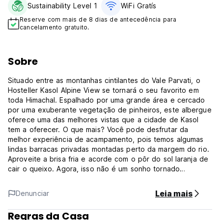
Sustainability Level 1
WiFi Gratís
Reserve com mais de 8 dias de antecedência para
cancelamento gratuito.
Sobre
Situado entre as montanhas cintilantes do Vale Parvati, o
Hosteller Kasol Alpine View se tornará o seu favorito em
toda Himachal. Espalhado por uma grande área e cercado
por uma exuberante vegetação de pinheiros, este albergue
oferece uma das melhores vistas que a cidade de Kasol
tem a oferecer. O que mais? Você pode desfrutar da
melhor experiência de acampamento, pois temos algumas
lindas barracas privadas montadas perto da margem do rio.
Aproveite a brisa fria e acorde com o pôr do sol laranja de
cair o queixo. Agora, isso não é um sonho tornado
realidade? Isso não é tudo, pessoal! Desta vez, o ‘inverno
está chegando’ na Kasol! Nossa adição favorita neste
Leia mais
Denunciar
albergue é o trono gigantesco que fica bem no jardim dos
fundos. Com uma altura de aproximadamente 18 pés, esta
Regras da Casa
estrutura majestosa é o local perfeito para tirar fotos