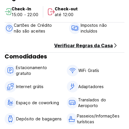
de cancelamento tardio ou No Show, será cobrada a
Check-In
Check-out
primeira noite da sua estadia.
15:00 - 22:00
até 12:00
Check-in das 15h00 às 23h00.
Check-out das 10h00 às 12h00.
Cartões de Crédito
Impostos não
Pagamento na chegada em dinheiro.
não são aceites
incluídos
Impostos não incluídos - 3,00%
Café da manhã não incluído.
Sem toque de recolher. (Auto-translated from original
Verificar Regras da Casa
language)
Comodidades
Estacionamento
WiFi Gratís
gratuito
Internet grátis
Adaptadores
Translados do
Espaço de coworking
Aeroporto
Passeios/Informações
Depósito de bagagens
turísticas