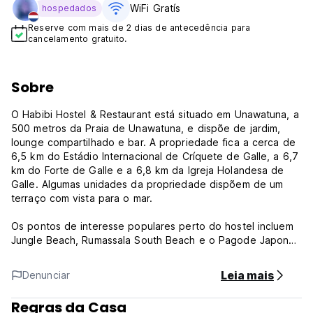
WiFi Gratís
hospedados
Reserve com mais de 2 dias de antecedência para
cancelamento gratuito.
Sobre
O Habibi Hostel & Restaurant está situado em Unawatuna, a
500 metros da Praia de Unawatuna, e dispõe de jardim,
lounge compartilhado e bar. A propriedade fica a cerca de
6,5 km do Estádio Internacional de Críquete de Galle, a 6,7 ​​
km do Forte de Galle e a 6,8 km da Igreja Holandesa de
Galle. Algumas unidades da propriedade dispõem de um
terraço com vista para o mar.
Os pontos de interesse populares perto do hostel incluem
Jungle Beach, Rumassala South Beach e o Pagode Japonês
da Paz. O aeroporto mais próximo é o Aeroporto de
Koggala, a 10 km do Habibi Hostel & Restaurant.
Leia mais
Denunciar
***Políticas de Propriedade***
Regras da Casa
Política de cancelamento: 1 dia antes da chegada. Em caso