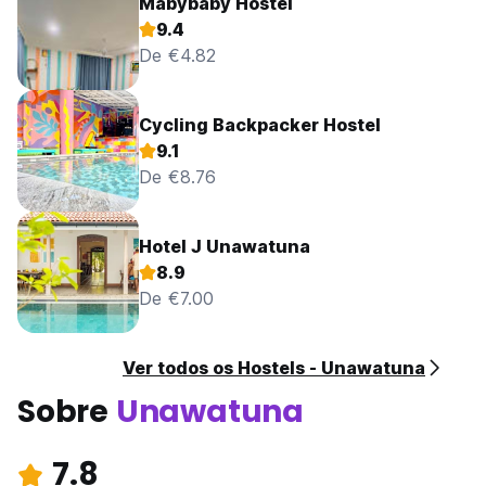
Mabybaby Hostel
9.4
De €4.82
Cycling Backpacker Hostel
9.1
De €8.76
Hotel J Unawatuna
8.9
De €7.00
Ver todos os Hostels - Unawatuna
Sobre
Unawatuna
7.8