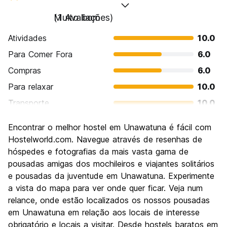
Muito bom
(1 Avaliações)
Atividades
10.0
Para Comer Fora
6.0
Compras
6.0
Para relaxar
10.0
Transporte
10.0
Turismo
6.0
Encontrar o melhor hostel em Unawatuna é fácil com
Cultura
4.0
Hostelworld.com. Navegue através de resenhas de
Festas / vida noturna
hóspedes e fotografias da mais vasta gama de
10.0
pousadas amigas dos mochileiros e viajantes solitários
Custo-beneficio
8.0
e pousadas da juventude em Unawatuna. Experimente
a vista do mapa para ver onde quer ficar. Veja num
relance, onde estão localizados os nossos pousadas
em Unawatuna em relação aos locais de interesse
obrigatório e locais a visitar. Desde hostels baratos em