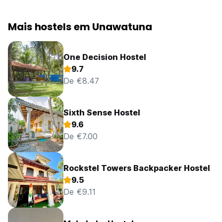
Mais hostels em Unawatuna
One Decision Hostel
9.7
De €8.47
Sixth Sense Hostel
9.6
De €7.00
Rockstel Towers Backpacker Hostel
9.5
De €9.11