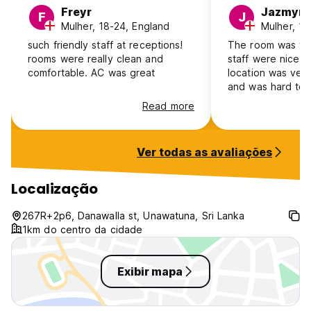
Freyr
Jazmyn
F
J
Mulher, 18-24, England
Mulher, 18
such friendly staff at receptions!
The room was ve
rooms were really clean and
staff were nice,
comfortable. AC was great
location was very
and was hard to g
a reasonable pri
Read more
Unawatuna. Pick 
not go up there.
Ver todas as avaliações
Localização
267R+2p6, Danawalla st, Unawatuna, Sri Lanka
1km do centro da cidade
Exibir mapa