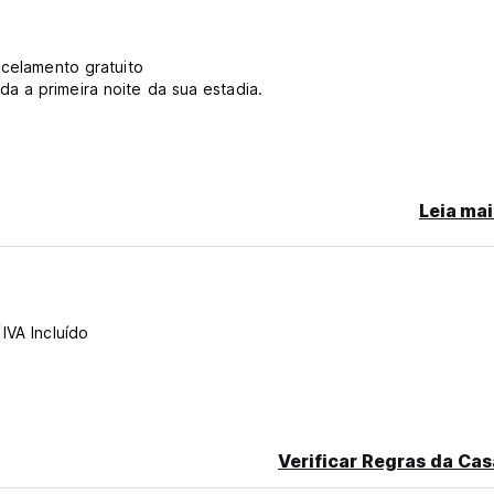
ncelamento gratuito
a a primeira noite da sua estadia.
a área designada
Leia mai
 (Auto-translated from original language)
IVA Incluído
Verificar Regras da Cas