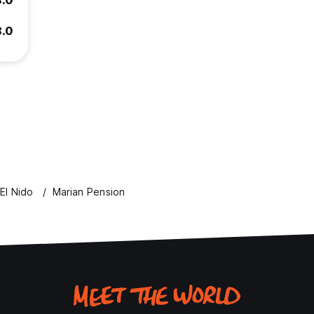
8.0
8.0
El Nido
Marian Pension