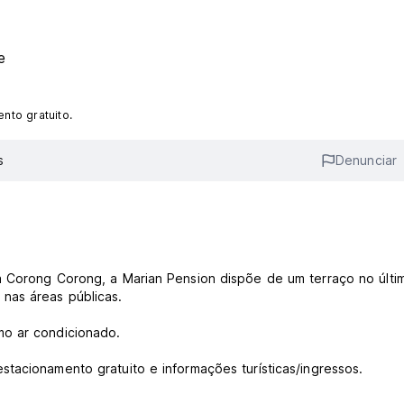
e
nto gratuito.
s
Denunciar
a Corong Corong, a Marian Pension dispõe de um terraço no últi
nas áreas públicas.
mo ar condicionado.
tacionamento gratuito e informações turísticas/ingressos.