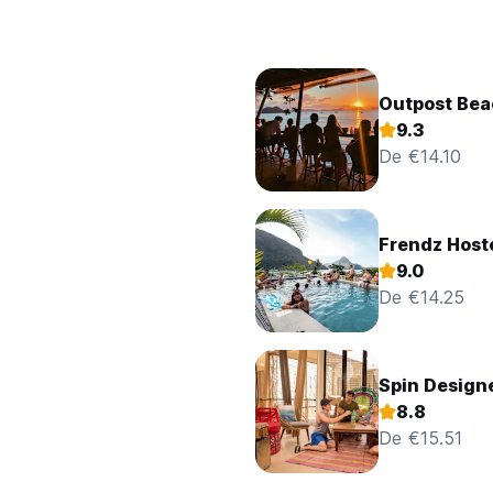
Outpost Bea
9.3
De €14.10
Frendz Hoste
9.0
De €14.25
Spin Designe
8.8
De €15.51