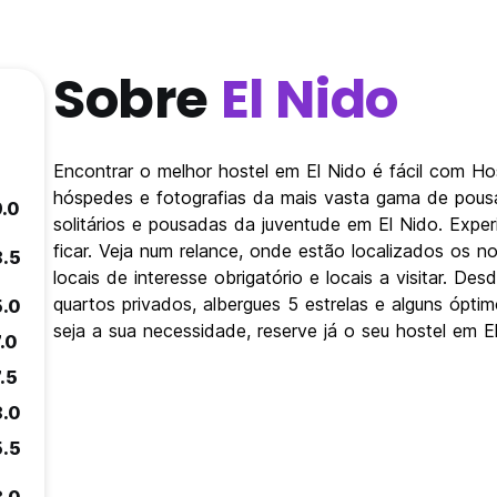
Sobre
El Nido
Encontrar o melhor hostel em El Nido é fácil com H
hóspedes e fotografias da mais vasta gama de pousa
9.0
solitários e pousadas da juventude em El Nido. Expe
ficar. Veja num relance, onde estão localizados os 
8.5
locais de interesse obrigatório e locais a visitar. 
quartos privados, albergues 5 estrelas e alguns ópt
5.0
seja a sua necessidade, reserve já o seu hostel em E
.0
.5
8.0
5.5