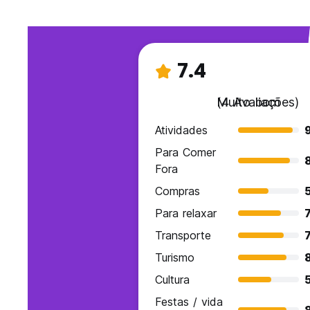
7.4
Muito bom
(4 Avaliações)
Atividades
Para Comer
Fora
Compras
Para relaxar
7
Transporte
7
Turismo
Cultura
Festas / vida