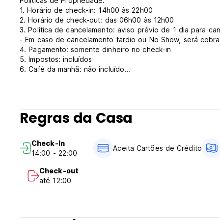
Políticas de Propriedade:
1. Horário de check-in: 14h00 às 22h00
2. Horário de check-out: das 06h00 às 12h00
3. Política de cancelamento: aviso prévio de 1 dia para ca
- Em caso de cancelamento tardio ou No Show, será cobrad
4. Pagamento: somente dinheiro no check-in
5. Impostos: incluídos
6. Café da manhã: não incluído
7. Sem toque de recolher
8. Não é permitido fumar nos quartos, mas é fornecida um
9. Política infantil: Crianças são bem-vindas
10. Animais de estimação não são permitidos.
Regras da Casa
11. Horário de funcionamento da recepção: 06h00 às 22h00
Check-In
Aceita Cartões de Crédito
14:00 - 22:00
Check-out
até 12:00