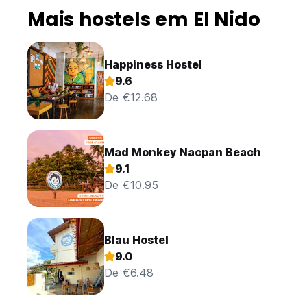
Mais hostels em El Nido
Happiness Hostel
9.6
De €12.68
Mad Monkey Nacpan Beach
9.1
De €10.95
Blau Hostel
9.0
De €6.48