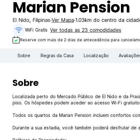
Marian Pension
El Nido
,
Filipinas
Ver Mapa
1.03km do centro da cidad
Ver todas as 23 comodidades
WiFi Gratís
Reserve com mais de 2 dias de antecedência para cancelame
Sobre
Regras da Casa
Localização
Avaliaçõe
Sobre
Localizada perto do Mercado Público de El Nido e da Prai
piso. Os hóspedes podem aceder ao acesso Wi-Fi gratuito 
Todos os quartos da Marian Pension incluem confortos co
Durante a sua estadia, você também poderá desfrutar de es