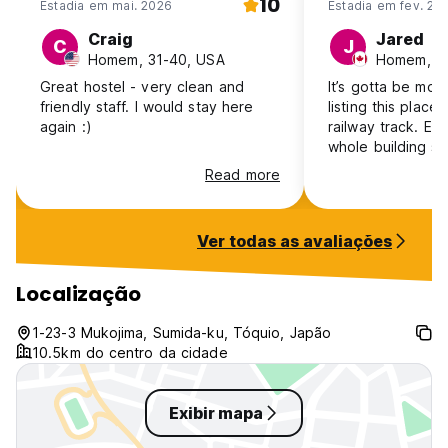
10
Estadia em mai. 2026
Estadia em fev. 20
Craig
Jared
C
J
Homem, 31-40, USA
Homem, 18
Great hostel - very clean and
It’s gotta be mor
friendly staff. I would stay here
listing this place 
again :)
railway track. Ev
whole building s
train passes righ
Read more
are legit connec
about a 4 hour w
other than that it
Ver todas as avaliações
shaking
Localização
1-23-3 Mukojima, Sumida-ku, Tóquio, Japão
10.5km do centro da cidade
Exibir mapa