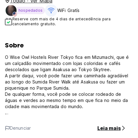
Tóquio · Ver Mapa
WiFi Gratís
hospedados
Reserve com mais de 4 dias de antecedência para
cancelamento gratuito.
Sobre
O Wise Owl Hostels River Tokyo fica em Mizumachi, que é
um calçadão movimentado com lojas coloridas e cafés
descolados que ligam Asakusa ao Tokyo Skytree.
A partir daqui, você pode fazer uma caminhada agradável
ao longo do Sumida River Walk até Asakusa ou fazer um
piquenique no Parque Sumida.
De qualquer forma, você pode se colocar rodeado de
águas e verdes ao mesmo tempo em que fica no meio da
cidade mais movimentada do mundo.
No 1º andar encontra-se um Café, Bar e Espaço para
Eventos. É o lugar para se inspirar, interagir com os
Leia mais
Denunciar
moradores locais e outras pessoas e, o mais importante, ser
social.