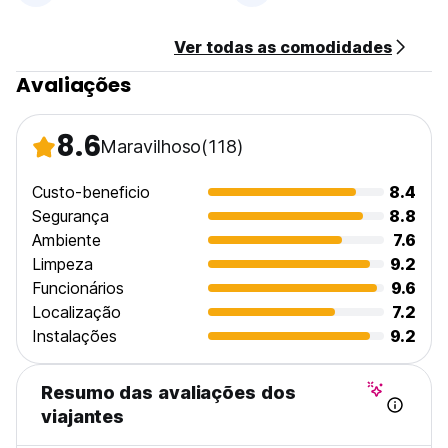
Experimente Tóquio
Seja noite ou dia, aumente sua sensibilidade
Ver todas as comodidades
É assim que uma viagem deve ser
Avaliações
Estaremos ansiosos para vê-lo no WISE OWL HOSTELS
RIVER TOKYO. (Auto-translated from original language)
8.6
Maravilhoso
(118)
Custo-beneficio
8.4
Segurança
8.8
Ambiente
7.6
Limpeza
9.2
Funcionários
9.6
Localização
7.2
Instalações
9.2
Resumo das avaliações dos
viajantes