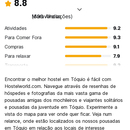
8.8
Maravilhoso
(698 Avaliações)
Atividades
9.2
Para Comer Fora
9.3
Compras
9.1
Para relaxar
7.9
Transporte
9.3
Turismo
9.1
Encontrar o melhor hostel em Tóquio é fácil com
Cultura
9.3
Hostelworld.com. Navegue através de resenhas de
Festas / vida noturna
hóspedes e fotografias da mais vasta gama de
8.5
pousadas amigas dos mochileiros e viajantes solitários
Custo-beneficio
7.5
e pousadas da juventude em Tóquio. Experimente a
vista do mapa para ver onde quer ficar. Veja num
relance, onde estão localizados os nossos pousadas
em Tóquio em relação aos locais de interesse