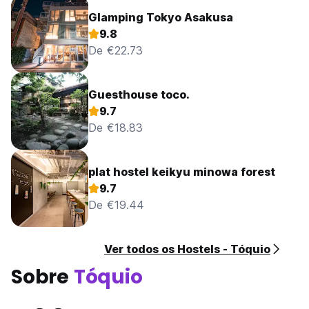
Glamping Tokyo Asakusa
9.8
De €22.73
Guesthouse toco.
9.7
De €18.83
plat hostel keikyu minowa forest
9.7
De €19.44
Ver todos os Hostels - Tóquio
Sobre
Tóquio