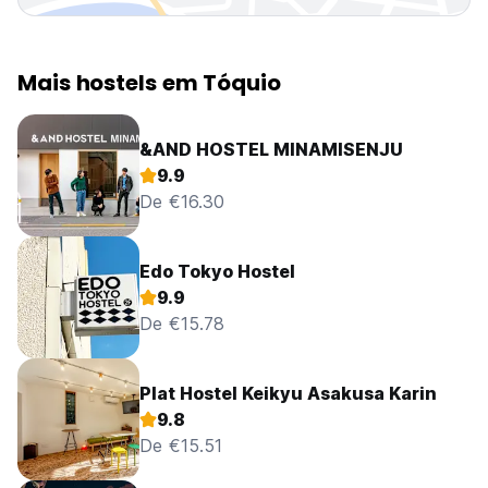
Mais hostels em Tóquio
&AND HOSTEL MINAMISENJU
9.9
De €16.30
Edo Tokyo Hostel
9.9
De €15.78
Plat Hostel Keikyu Asakusa Karin
9.8
De €15.51