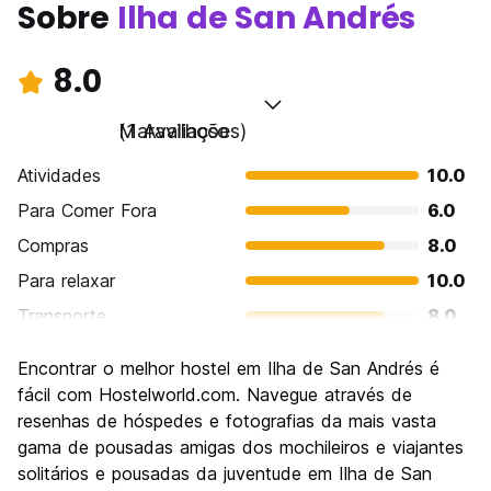
Sobre
Ilha de San Andrés
8.0
Maravilhoso
(1 Avaliações)
Atividades
10.0
Para Comer Fora
6.0
Compras
8.0
Para relaxar
10.0
Transporte
8.0
Turismo
6.0
Encontrar o melhor hostel em Ilha de San Andrés é
Cultura
6.0
fácil com Hostelworld.com. Navegue através de
Festas / vida noturna
resenhas de hóspedes e fotografias da mais vasta
8.0
gama de pousadas amigas dos mochileiros e viajantes
Custo-beneficio
10.0
solitários e pousadas da juventude em Ilha de San