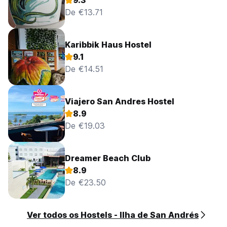
9.3
De €13.71
Karibbik Haus Hostel
9.1
De €14.51
Viajero San Andres Hostel
8.9
De €19.03
Dreamer Beach Club
8.9
De €23.50
Ver todos os Hostels - Ilha de San Andrés