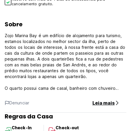
cancelamento gratuito.
Sobre
Zojo Marina Bay é um edifício de alojamento para turismo,
estamos localizados no melhor sector da ilha, perto de
todos os locais de interesse, à nossa frente está a casa do
cais da cultura de onde partem os passeios para as outras
pequenas ilhas. A dois quarteirões fica a rua de pedestres
com as mais belas praias de San Andrés, e ao redor do
prédio muitos restaurantes de todos os tipos, você
encontrará lojas a apenas um quarteirão.
O quarto possui cama de casal, banheiro com chuveiro
privativo dentro do quarto, tv, frigobar e ar condicionado,
todos os quartos possuem entrada independente, você
Leia mais
Denunciar
receberá as chaves do quarto que serão utilizadas pelos
titulares da reserva.
Regras da Casa
Dispomos de serviço de limpeza gratuito, exceto domingos
Check-In
Check-out
e feriados, o serviço de limpeza deverá ser solicitado pelo