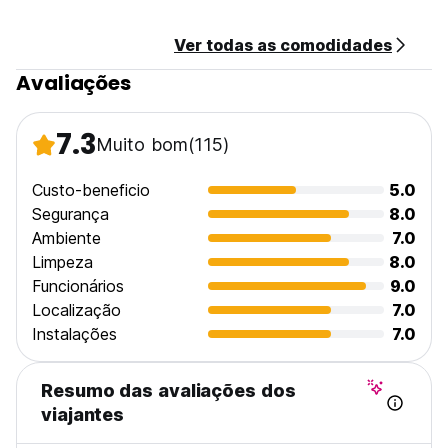
Café da manhã não disponível
Ver todas as comodidades
Em geral:
Recepção 24 horas.
Avaliações
Sem toque de recolher (Auto-translated from original
language)
7.3
Muito bom
(115)
Custo-beneficio
5.0
Segurança
8.0
Ambiente
7.0
Limpeza
8.0
Funcionários
9.0
Localização
7.0
Instalações
7.0
Resumo das avaliações dos
viajantes