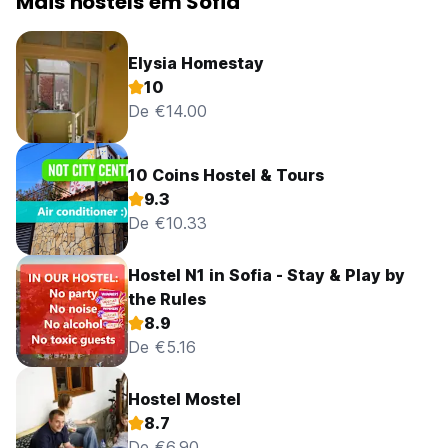
Mais hostels em Sófia
Elysia Homestay
10
De €14.00
10 Coins Hostel & Tours
9.3
De €10.33
Hostel N1 in Sofia - Stay & Play by
the Rules
8.9
De €5.16
Hostel Mostel
8.7
De €6.90