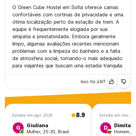
O Green Cube Hostel em Sofia oferece camas
confortáveis com cortinas de privacidade e uma
ótima localização perto da estação de trem. A
equipe é frequentemente elogiada por sua
simpatia e prestatividade. Embora geralmente
limpo, algumas avaliações recentes mencionam
problemas com a limpeza do banheiro e a falta
de atmosfera social, tornando-o mais adequado
para viajantes que buscam uma estadia tranquila.
Isso foi útil?
8.9
Estadia em ago. 2025
Estadia em mar. 20
Giuliana
Dimitar
G
D
Mulher, 25-30, Brasil
Homem, 41