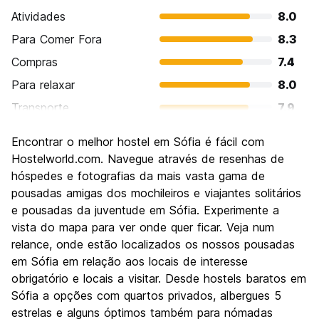
Atividades
8.0
Para Comer Fora
8.3
Compras
7.4
Para relaxar
8.0
Transporte
7.9
Turismo
7.9
Encontrar o melhor hostel em Sófia é fácil com
Cultura
8.0
Hostelworld.com. Navegue através de resenhas de
Festas / vida noturna
hóspedes e fotografias da mais vasta gama de
7.6
pousadas amigas dos mochileiros e viajantes solitários
Custo-beneficio
9.0
e pousadas da juventude em Sófia. Experimente a
vista do mapa para ver onde quer ficar. Veja num
relance, onde estão localizados os nossos pousadas
em Sófia em relação aos locais de interesse
obrigatório e locais a visitar. Desde hostels baratos em
Sófia a opções com quartos privados, albergues 5
estrelas e alguns óptimos também para nómadas