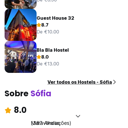
Guest House 32
8.7
De €10.00
Bla Bla Hostel
8.0
De €13.00
Ver todos os Hostels - Sófia
Sobre
Sófia
8.0
Maravilhoso
(387 Avaliações)