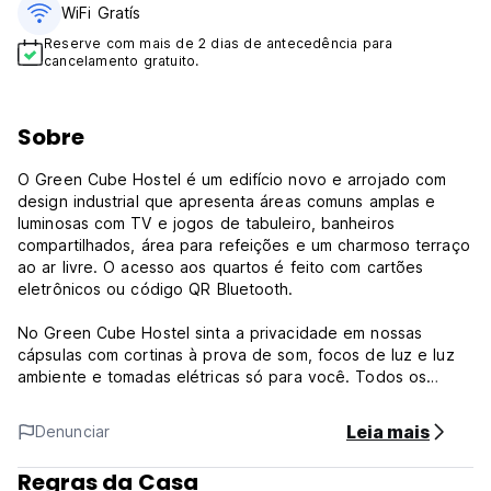
WiFi Gratís
Reserve com mais de 2 dias de antecedência para
cancelamento gratuito.
Sobre
O Green Cube Hostel é um edifício novo e arrojado com
design industrial que apresenta áreas comuns amplas e
luminosas com TV e jogos de tabuleiro, banheiros
compartilhados, área para refeições e um charmoso terraço
ao ar livre. O acesso aos quartos é feito com cartões
eletrônicos ou código QR Bluetooth.
No Green Cube Hostel sinta a privacidade em nossas
cápsulas com cortinas à prova de som, focos de luz e luz
ambiente e tomadas elétricas só para você. Todos os
quartos com cápsulas possuem ar
condicionado/aquecimento e pequenos guarda-roupas.
Leia mais
Denunciar
Comodidades e serviços do Green Cube Hostel:
Regras da Casa