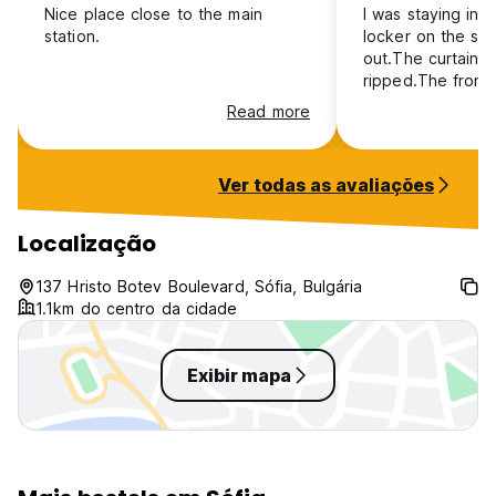
Nice place close to the main
I was staying in 
station.
locker on the st
out.The curtain 
ripped.The front
be close from ou
Read more
from inside. It's a lack of
maintenance 😕 The receptionist
was really kind a
Ver todas as avaliações
Localização
137 Hristo Botev Boulevard, Sófia, Bulgária
1.1km do centro da cidade
Exibir mapa