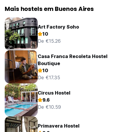
Mais hostels em Buenos Aires
Art Factory Soho
10
De €15.26
Casa Franca Recoleta Hostel
Boutique
10
De €17.35
Circus Hostel
9.6
De €10.59
Primavera Hostel