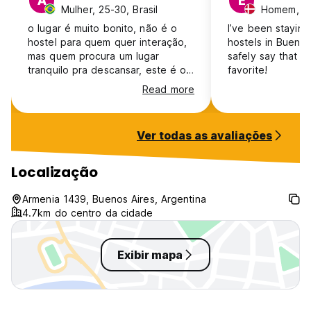
A
E
Mulher, 25-30, Brasil
Homem, 2
o lugar é muito bonito, não é o
I’ve been stayin
hostel para quem quer interação,
hostels in Buenos
mas quem procura um lugar
safely say that P
tranquilo pra descansar, este é o
favorite!
lugar. único ponto negativo é que
Read more
não tem água quente no chuveiro.
Ver todas as avaliações
Localização
Armenia 1439, Buenos Aires, Argentina
4.7km do centro da cidade
Exibir mapa