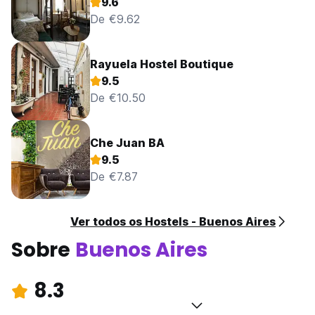
9.6
De €9.62
Rayuela Hostel Boutique
9.5
De €10.50
Che Juan BA
9.5
De €7.87
Ver todos os Hostels - Buenos Aires
Sobre
Buenos Aires
8.3