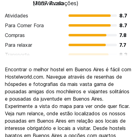
Maravilhoso
(1087 Avaliações)
Atividades
8.7
Para Comer Fora
8.7
Compras
7.8
Para relaxar
7.7
Transporte
8.3
Turismo
8.7
Encontrar o melhor hostel em Buenos Aires é fácil com
Cultura
9.0
Hostelworld.com. Navegue através de resenhas de
Festas / vida noturna
hóspedes e fotografias da mais vasta gama de
8.6
pousadas amigas dos mochileiros e viajantes solitários
Custo-beneficio
7.6
e pousadas da juventude em Buenos Aires.
Experimente a vista do mapa para ver onde quer ficar.
Veja num relance, onde estão localizados os nossos
pousadas em Buenos Aires em relação aos locais de
interesse obrigatório e locais a visitar. Desde hostels
baratos em Buenos Aires a opções com quartos