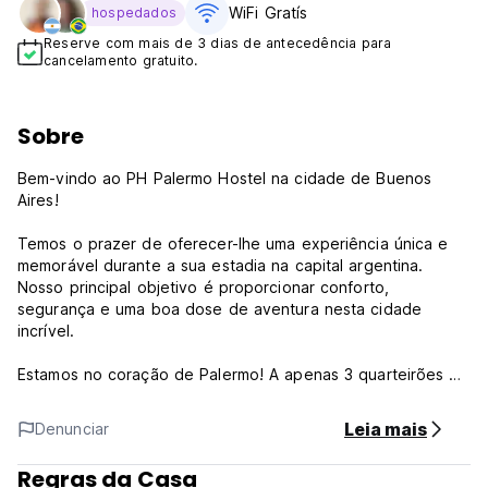
WiFi Gratís
hospedados
Reserve com mais de 3 dias de antecedência para
cancelamento gratuito.
Sobre
Bem-vindo ao PH Palermo Hostel na cidade de Buenos
Aires!
Temos o prazer de oferecer-lhe uma experiência única e
memorável durante a sua estadia na capital argentina.
Nosso principal objetivo é proporcionar conforto,
segurança e uma boa dose de aventura nesta cidade
incrível.
Estamos no coração de Palermo! A apenas 3 quarteirões da
Praça Serrano e a 3 quarteirões da Praça Armênia.
Nesta zona nevrálgica poderá não só caminhar com calma,
Leia mais
Denunciar
mas também passear por diversas lojas e outlets enquanto
saboreia a gastronomia do bairro.
Regras da Casa