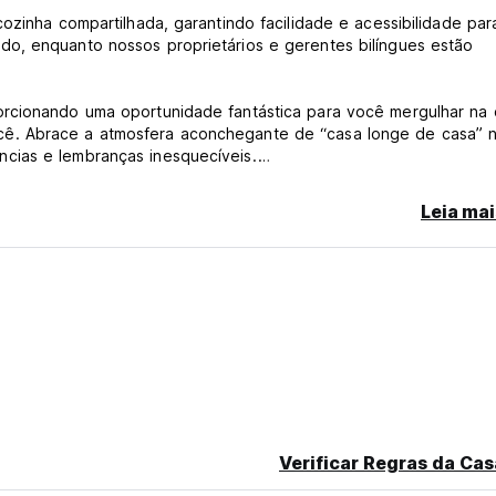
ozinha compartilhada, garantindo facilidade e acessibilidade par
o, enquanto nossos proprietários e gerentes bilíngues estão
.
rcionando uma oportunidade fantástica para você mergulhar na c
ê. Abrace a atmosfera aconchegante de “casa longe de casa” 
cias e lembranças inesquecíveis.
Leia mai
o de cancelamento tardio ou No Show, será cobrada a primeira n
Verificar Regras da Cas