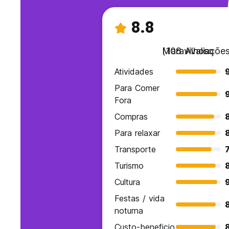
8.8
Maravilhoso
(108 Avaliações
Atividades
Para Comer
Fora
Compras
Para relaxar
Transporte
7
Turismo
Cultura
Festas / vida
noturna
Custo-beneficio