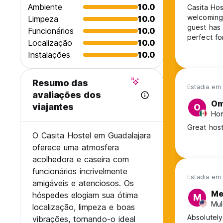
Ambiente
10.0
Casita Hos
welcoming,
Limpeza
10.0
guest has
Funcionários
10.0
perfect fo
Localização
10.0
from Spain
Instalações
10.0
great vibe
Resumo das
Estadia em 
avaliações dos
Om
viajantes
O
Hom
Great host
O Casita Hostel em Guadalajara
oferece uma atmosfera
acolhedora e caseira com
funcionários incrivelmente
Estadia em
amigáveis e atenciosos. Os
Me
hóspedes elogiam sua ótima
M
Mul
localização, limpeza e boas
Absolutely
vibrações, tornando-o ideal