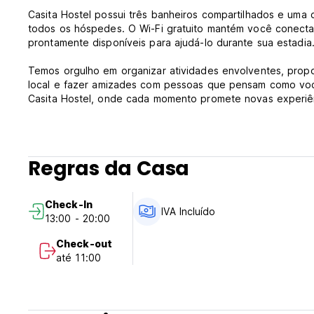
Casita Hostel possui três banheiros compartilhados e uma c
todos os hóspedes. O Wi-Fi gratuito mantém você conectad
prontamente disponíveis para ajudá-lo durante sua estadia
Temos orgulho em organizar atividades envolventes, propo
local e fazer amizades com pessoas que pensam como voc
Casita Hostel, onde cada momento promete novas experiên
Casita Hostel - Termos e Condições:
Política de cancelamento: 1 dia antes da chegada. Em cas
Regras da Casa
sua estadia.
Check-in das 13h00 às 20h00 .
Check-In
Check-out antes das 11:00 .
IVA Incluído
13:00 - 20:00
Pagamento na chegada somente em dinheiro.
Check-out
até 11:00
Impostos incluídos.
Café da manhã não incluído.
Em geral: