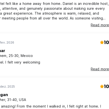
tel felt like a home away from home. Daniel is an incredible host,
 attentive, and genuinely passionate about making sure every
 a great experience. The atmosphere is warm, relaxed, and
r meeting people from all over the world. As someone visiting
, I couldn’t have asked for a better place to stay. Clean rooms,
Read more
s, and unforgettable memories. I’ll definitely be back.
10
fev. 2026
ar
em, 25-30, Mexico
el. I felt very welcoming
Read more
10
 dez. 2025
gan
her, 31-40, USA
 amazing! From the moment I walked in, I felt right at home. I