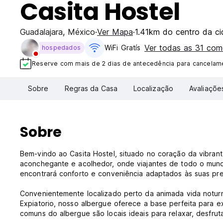
Casita Hostel
Guadalajara
,
México
Ver Mapa
1.41km do centro da c
Ver todas as 31 co
WiFi Gratís
hospedados
Reserve com mais de 2 dias de antecedência para cancelame
Sobre
Regras da Casa
Localização
Avaliaçõe
Sobre
Bem-vindo ao Casita Hostel, situado no coração da vibran
aconchegante e acolhedor, onde viajantes de todo o mund
encontrará conforto e conveniência adaptados às suas pre
Convenientemente localizado perto da animada vida notu
Expiatorio, nosso albergue oferece a base perfeita para e
comuns do albergue são locais ideais para relaxar, desfrut