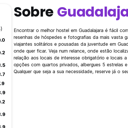
Sobre
Guadalaj
)
Encontrar o melhor hostel em Guadalajara é fácil c
resenhas de hóspedes e fotografias da mais vasta 
9.0
viajantes solitários e pousadas da juventude em Guad
onde quer ficar. Veja num relance, onde estão loca
9.2
relação aos locais de interesse obrigatório e locais 
opções com quartos privados, albergues 5 estrelas 
8.5
Qualquer que seja a sua necessidade, reserve já o se
8.7
.9
8.9
9.2
8.9
8.9