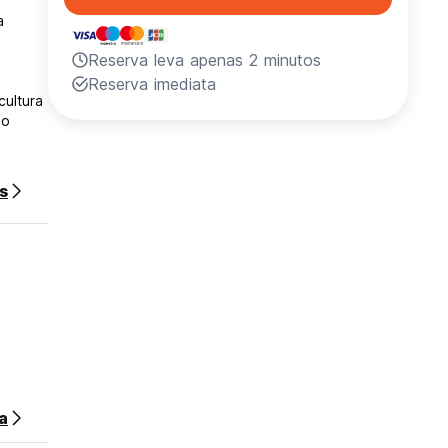
a
Reserva leva apenas 2 minutos
Reserva imediata
ultura
no
s
oite da
a