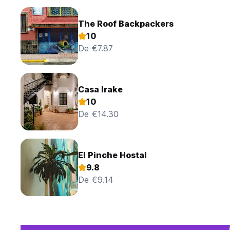
The Roof Backpackers
10
De €7.87
Casa Irake
10
De €14.30
El Pinche Hostal
9.8
De €9.14