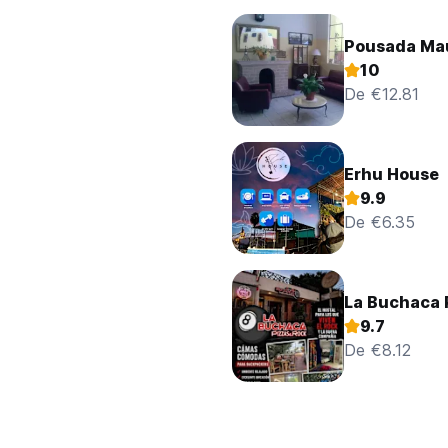
Pousada Ma
10
De €12.81
Erhu House
9.9
De €6.35
La Buchaca 
9.7
De €8.12