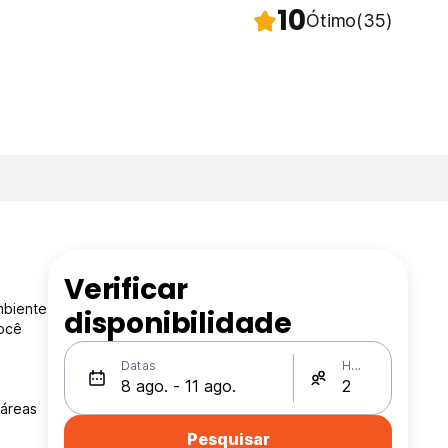
10
Ótimo
(35)
Verificar
mbiente
disponibilidade
você
Datas
Hóspedes
 áreas
Pesquisar