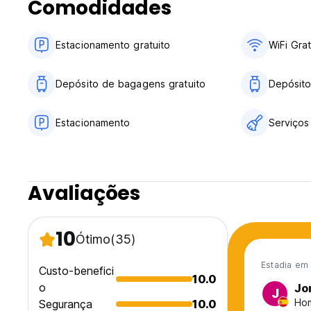
Comodidades
Recepção 24 horas.
Sem toque de recolher.
(Auto-translated from original language)
Estacionamento gratuito
WiFi Grat
Depósito de bagagens gratuito
Depósit
Estacionamento
Serviços
Avaliações
10
Ótimo
(35)
Estadia em 
Custo-benefici
10.0
o
Jo
J
Hom
Segurança
10.0