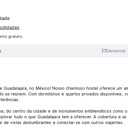
idade
modidades
nto gratuito.
s
Denunciar
te Guadalajara, no México! Nosso charmoso hostel oferece um a
o se reúnem. Com dormitórios e quartos privados disponíveis, 
ferências.
rna, do centro da cidade e de monumentos emblemáticos como o
xplorar tudo o que Guadalajara tem a oferecer. A cobertura e as
ar de vistas deslumbrantes e conectar-se com outros viajantes.