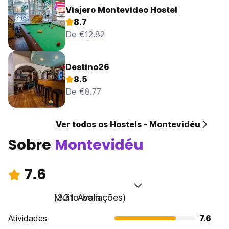
Viajero Montevideo Hostel
8.7
De €12.82
Destino26
8.5
De €8.77
Ver todos os Hostels - Montevidéu
Sobre
Montevidéu
7.6
Muito bom
(331 Avaliações)
Atividades
7.6