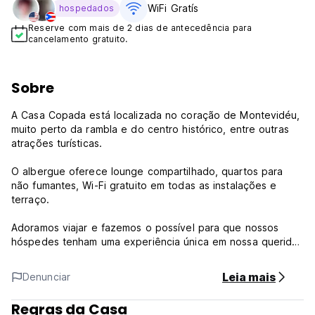
WiFi Gratís
hospedados
Reserve com mais de 2 dias de antecedência para
cancelamento gratuito.
Sobre
A Casa Copada está localizada no coração de Montevidéu,
muito perto da rambla e do centro histórico, entre outras
atrações turísticas.
O albergue oferece lounge compartilhado, quartos para
não fumantes, Wi-Fi gratuito em todas as instalações e
terraço.
Adoramos viajar e fazemos o possível para que nossos
hóspedes tenham uma experiência única em nossa querida
casa.
Leia mais
Denunciar
Política e Condições da Casa Copada:
Regras da Casa
Política de Cancelamento: 1 dia antes da chegada. Em caso