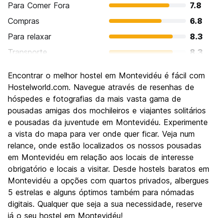
Para Comer Fora
7.8
Compras
6.8
Para relaxar
8.3
Transporte
8.3
Turismo
7.7
Encontrar o melhor hostel em Montevidéu é fácil com
Cultura
8.4
Hostelworld.com. Navegue através de resenhas de
Festas / vida noturna
hóspedes e fotografias da mais vasta gama de
6.9
pousadas amigas dos mochileiros e viajantes solitários
Custo-beneficio
7.0
e pousadas da juventude em Montevidéu. Experimente
a vista do mapa para ver onde quer ficar. Veja num
relance, onde estão localizados os nossos pousadas
em Montevidéu em relação aos locais de interesse
obrigatório e locais a visitar. Desde hostels baratos em
Montevidéu a opções com quartos privados, albergues
5 estrelas e alguns óptimos também para nómadas
digitais. Qualquer que seja a sua necessidade, reserve
já o seu hostel em Montevidéu!