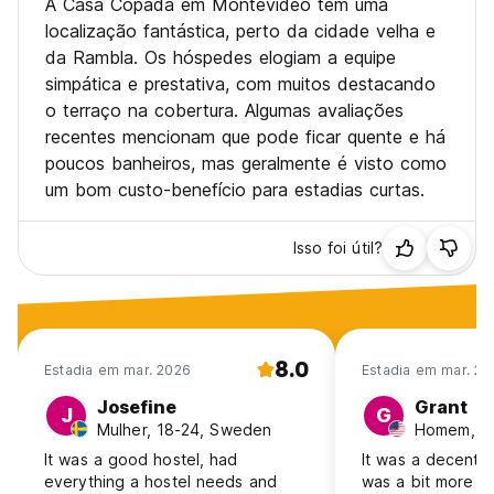
A Casa Copada em Montevideo tem uma
localização fantástica, perto da cidade velha e
da Rambla. Os hóspedes elogiam a equipe
simpática e prestativa, com muitos destacando
o terraço na cobertura. Algumas avaliações
recentes mencionam que pode ficar quente e há
poucos banheiros, mas geralmente é visto como
um bom custo-benefício para estadias curtas.
Isso foi útil?
8.0
Estadia em mar. 2026
Estadia em mar. 20
Josefine
Grant
J
G
Mulher, 18-24, Sweden
Homem, 2
It was a good hostel, had
It was a decent s
everything a hostel needs and
was a bit more “