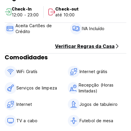
de cancelamento tardio ou No Show, será cobrada a
Check-In
Check-out
primeira noite da sua estadia.
12:00 - 23:00
até 10:00
Check-in das 12h00 às 23h00
Aceita Cartões de
Check-out antes das 10h00
IVA Incluído
Crédito
Pagamento na chegada em dinheiro, cartão de crédito e
débito
Verificar Regras da Casa
Impostos incluídos
Comodidades
Café da manhã não incluído
Em geral:
WiFi Gratís
Internet grátis
Não aceitamos clientes menores de 18 anos
Não são permitidos animais (Auto-translated from original
Recepção (Horas
language)
Serviços de limpeza
limitadas)
Internet
Jogos de tabuleiro
TV a cabo
Futebol de mesa