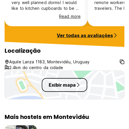
very well planned dorms! I would
remote workers” 
like to kitchen cupboards to be a
travelers. The lig
bit cleaner and have more
in the kitchen o
Read more
utensils. Unfortunately there were
not an actual flam
only me and my sister that were
love but that coul
the only women with 10 men,
issue.
Ver todas as avaliações
which didn’t feel very safe, also
because one of the long term
guests were constantly hitting on
Localização
us.
Aquile Lanza 1183, Montevidéu, Uruguay
2.4km do centro da cidade
Exibir mapa
Mais hostels em Montevidéu