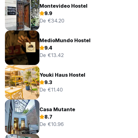
Montevideo Hostel
9.9
De €34.20
MedioMundo Hostel
9.4
De €13.42
Youki Haus Hostel
9.3
De €11.40
Casa Mutante
8.7
De €10.96