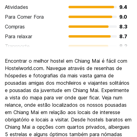
Atividades
9.4
Para Comer Fora
9.0
Compras
8.3
Para relaxar
8.7
Transporte
8.2
Turismo
8.9
Encontrar o melhor hostel em Chiang Mai é fácil com
Cultura
9.0
Hostelworld.com. Navegue através de resenhas de
Festas / vida noturna
hóspedes e fotografias da mais vasta gama de
7.8
pousadas amigas dos mochileiros e viajantes solitários
Custo-beneficio
9.1
e pousadas da juventude em Chiang Mai. Experimente
a vista do mapa para ver onde quer ficar. Veja num
relance, onde estão localizados os nossos pousadas
em Chiang Mai em relação aos locais de interesse
obrigatório e locais a visitar. Desde hostels baratos em
Chiang Mai a opções com quartos privados, albergues
5 estrelas e alguns óptimos também para nómadas