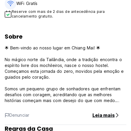
WiFi Gratís
Reserve com mais de 2 dias de antecedência para
cancelamento gratuito.
Sobre
🌟 Bem-vindo ao nosso lugar em Chiang Mai! 🌟
No mágico norte da Tailândia, onde a tradição encontra o
espírito livre dos mochileiros, nasce o nosso hostel.
Começamos esta jornada do zero, movidos pela emoção e
guiados pelo coração.
Somos um pequeno grupo de sonhadores que enfrentam
desafios com coragem, acreditando que as melhores
histórias começam mais com desejo do que com medo.
Cada passo tem sido uma aventura, nos aproximando.
Somos uma família e cada hóspede faz parte da nossa
Leia mais
Denunciar
história em evolução desde 2023.
Regras da Casa
Não somos apenas um lugar para dormir; somos um lar