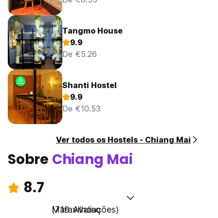
Tangmo House
9.9
De €5.26
Shanti Hostel
9.9
De €10.53
Ver todos os Hostels - Chiang Mai
Sobre
Chiang Mai
8.7
Maravilhoso
(719 Avaliações)