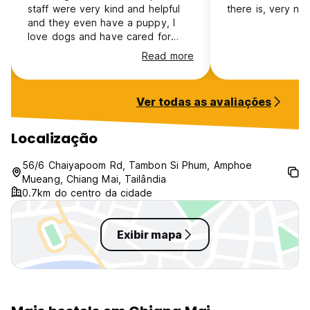
staff were very kind and helpful
there is, very nic
and they even have a puppy, I
love dogs and have cared for
them before so they let me take
Read more
her for a walk! I met nice people
here and it is amazing value for
money. I have stayed in more
Ver todas as avaliações
comfortable beds but it’s as I
would expect for a budget hostel!
There is a small free breakfast
Localização
with toast, bananas and coffee.
On my last morning there were no
56/6 Chaiyapoom Rd, Tambon Si Phum, Amphoe
bananas left but the nice lady
Mueang, Chiang Mai, Tailândia
even went out and bought more
0.7km do centro da cidade
while I was eating! :)
Exibir mapa