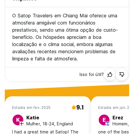
O Satop Travelers em Chiang Mai oferece uma
atmosfera amigável com funcionários
prestativos, sendo uma ótima opção de custo-
benefício. Os hóspedes apreciam a boa
localização e o clima social, embora algumas
avaliações recentes mencionem problemas de
limpeza e falta de atmosfera.
Isso foi útil?
9.1
Estadia em fev. 2025
Estadia em jan. 20
Katie
Erez
K
E
Mulher, 18-24, England
Homem, 18-
I had a great time at Satop! The
one of the best h