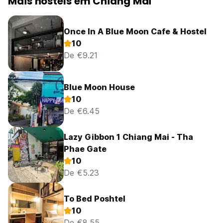
Mais hostels em Chiang Mai
Once In A Blue Moon Cafe & Hostel
10
De €9.21
Blue Moon House
10
De €6.45
Lazy Gibbon 1 Chiang Mai - Tha
Phae Gate
10
De €5.23
To Bed Poshtel
10
De €8.55