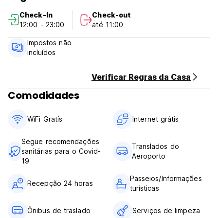
cancellation or No Show, you will be charged the first night
Check-In
Check-out
of your stay.
12:00 - 23:00
até 11:00
Check in from 11.30 to 23.00
Impostos não
Check out before 10.00
incluídos
Payment upon arrival by cash, credit and debit card
Taxes not included (Sales tax of the internal revenue
Verificar Regras da Casa
service 19%.)
Comodidades
Breakfast not included
General:
WiFi Gratís
Internet grátis
24 hours reception.
No pets allowed
Segue recomendações
Children from 2 years old pay for their stay, there is no
Translados do
sanitárias para o Covid-
smoking on the premises
Aeroporto
19
Passeios/Informações
Recepção 24 horas
turísticas
Ônibus de traslado
Serviços de limpeza