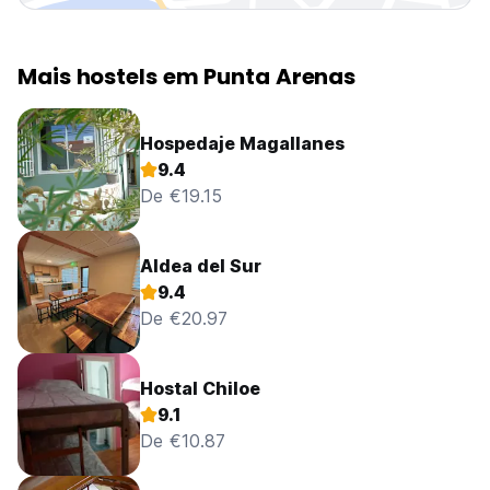
Mais hostels em Punta Arenas
Hospedaje Magallanes
9.4
De €19.15
Aldea del Sur
9.4
De €20.97
Hostal Chiloe
9.1
De €10.87