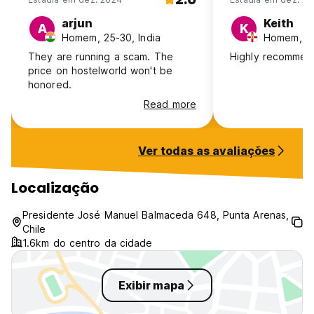
arjun
Keith
A
K
Homem, 25-30, India
They are running a scam. The
Highly recomme
price on hostelworld won't be
honored.
Read more
Ver todas as avaliações
Localização
Presidente José Manuel Balmaceda 648, Punta Arenas,
Chile
1.6km do centro da cidade
Exibir mapa