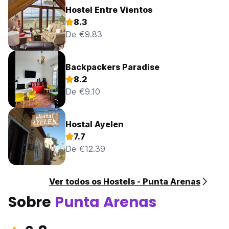
Hostel Entre Vientos
8.3
De €9.83
Backpackers Paradise
8.2
De €9.10
Hostal Ayelen
7.7
De €12.39
Ver todos os Hostels - Punta Arenas
Sobre
Punta Arenas