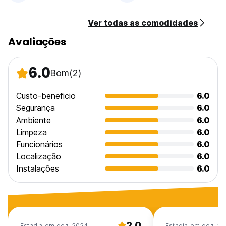
Ver todas as comodidades
Avaliações
6.0
Bom
(2)
Custo-beneficio
6.0
Segurança
6.0
Ambiente
6.0
Limpeza
6.0
Funcionários
6.0
Localização
6.0
Instalações
6.0
2.0
Estadia em dez. 2024
Estadia em dez. 2