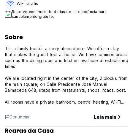
WiFi Gratís
Reserve com mais de 4 dias de antecedência para
cancelamento gratuito.
Sobre
It is a family hostel, a cozy atmosphere. We offer a stay
that makes the guest feel at home. We have common areas
such as the dining room and kitchen available at established
times.
We are located right in the center of the city, 2 blocks from
the main square, on Calle Presidente José Manuel
Balmaceda 648, steps from restaurants, shops, roads, port.
All rooms have a private bathroom, central heating, Wi-Fi
signal, towels available, and cable TV.
Leia mais
Denunciar
Hostal El Mirador Policy and Conditions:
Regras da Casa
Cancellation Policy: 3 days before arrival. In case of a late