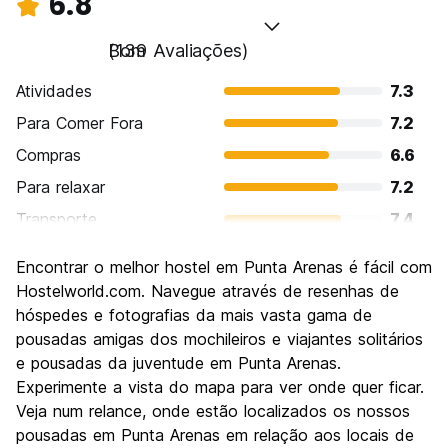
6.8
Bom
(139 Avaliações)
Atividades
7.3
Para Comer Fora
7.2
Compras
6.6
Para relaxar
7.2
Transporte
7.4
Turismo
6.9
Encontrar o melhor hostel em Punta Arenas é fácil com
Cultura
6.7
Hostelworld.com. Navegue através de resenhas de
Festas / vida noturna
hóspedes e fotografias da mais vasta gama de
5.6
pousadas amigas dos mochileiros e viajantes solitários
Custo-beneficio
6.7
e pousadas da juventude em Punta Arenas.
Experimente a vista do mapa para ver onde quer ficar.
Veja num relance, onde estão localizados os nossos
pousadas em Punta Arenas em relação aos locais de