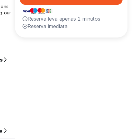
ions
ng our
Reserva leva apenas 2 minutos
Reserva imediata
s
r stay.
a