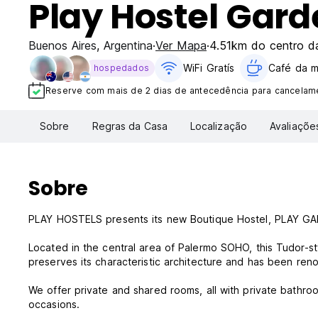
Play Hostel Gar
Buenos Aires
,
Argentina
Ver Mapa
4.51km do centro d
WiFi Gratís
Café da 
hospedados
Reserve com mais de 2 dias de antecedência para cancelame
Sobre
Regras da Casa
Localização
Avaliaçõe
Sobre
PLAY HOSTELS presents its new Boutique Hostel, PLAY G
Located in the central area of Palermo SOHO, this Tudor-sty
preserves its characteristic architecture and has been ren
We offer private and shared rooms, all with private bathroo
occasions.