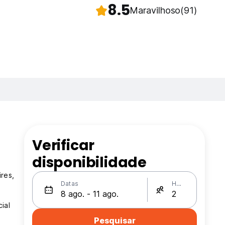
8.5
Maravilhoso
(91)
Verificar
disponibilidade
ires,
Datas
Hóspedes
ial
Pesquisar