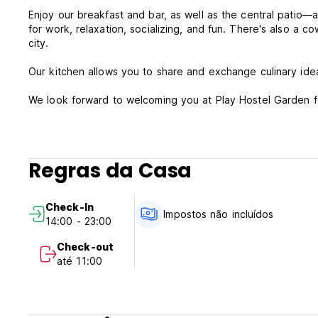
Enjoy our breakfast and bar, as well as the central patio—a
for work, relaxation, socializing, and fun. There's also a 
city.
Our kitchen allows you to share and exchange culinary ide
We look forward to welcoming you at Play Hostel Garden fo
Play Hostel Garden Policy and Conditions:
Cancellation Policy: 1 day before arrival. In case of a late 
Regras da Casa
Check in from 14.00
Check out before 11.00
Check-In
Impostos não incluídos
14:00 - 23:00
Payment upon arrival by cash
Taxes not included - 21.00%
Check-out
Breakfast included
até 11:00
General:
24 hours reception
No pets allowed