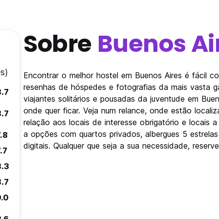
Sobre
Buenos Ai
s)
Encontrar o melhor hostel em Buenos Aires é fácil 
resenhas de hóspedes e fotografias da mais vasta 
8.7
viajantes solitários e pousadas da juventude em Bue
onde quer ficar. Veja num relance, onde estão loca
8.7
relação aos locais de interesse obrigatório e locais 
a opções com quartos privados, albergues 5 estrel
.8
digitais. Qualquer que seja a sua necessidade, reserv
.7
8.3
8.7
9.0