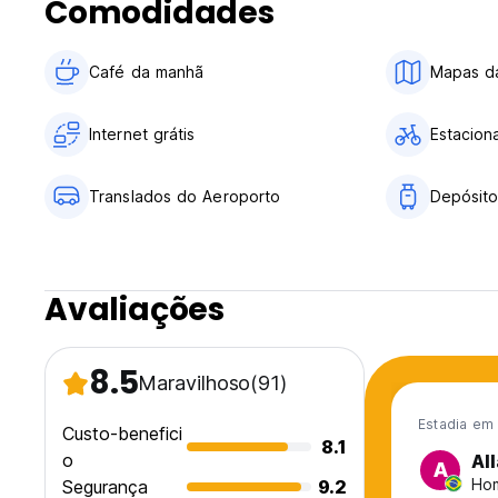
Comodidades
Café da manhã
Mapas da
Internet grátis
Estacion
Translados do Aeroporto
Depósit
Avaliações
8.5
Maravilhoso
(91)
Estadia em 
Custo-benefici
8.1
o
Al
A
Hom
Segurança
9.2