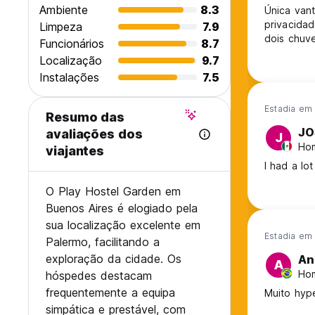
Ambiente
8.3
Única vant
privacida
Limpeza
7.9
dois chuve
Funcionários
8.7
Localização
9.7
Instalações
7.5
Estadia em 
Resumo das
JO
avaliações dos
J
Hom
viajantes
I had a lo
O Play Hostel Garden em
Buenos Aires é elogiado pela
sua localização excelente em
Estadia em 
Palermo, facilitando a
exploração da cidade. Os
An
A
Hom
hóspedes destacam
frequentemente a equipa
Muito hyp
simpática e prestável, com