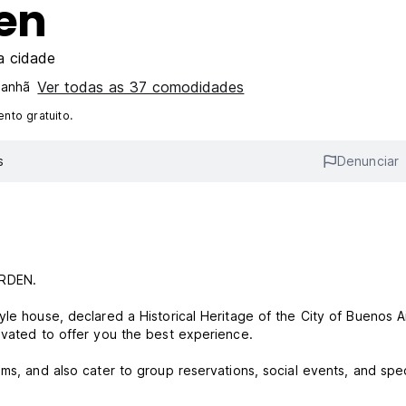
den
a cidade
Ver todas as 37 comodidades
manhã
nto gratuito.
s
Denunciar
ARDEN.
le house, declared a Historical Heritage of the City of Buenos A
ovated to offer you the best experience.
ms, and also cater to group reservations, social events, and spec