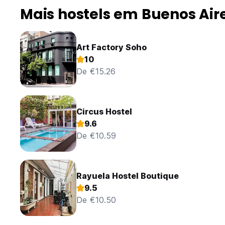
Mais hostels em Buenos Air
Art Factory Soho
10
De €15.26
Circus Hostel
9.6
De €10.59
Rayuela Hostel Boutique
9.5
De €10.50