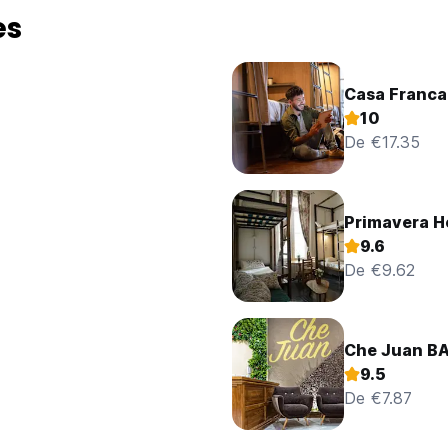
es
Casa Franca
10
De €17.35
Primavera H
9.6
De €9.62
Che Juan B
9.5
De €7.87