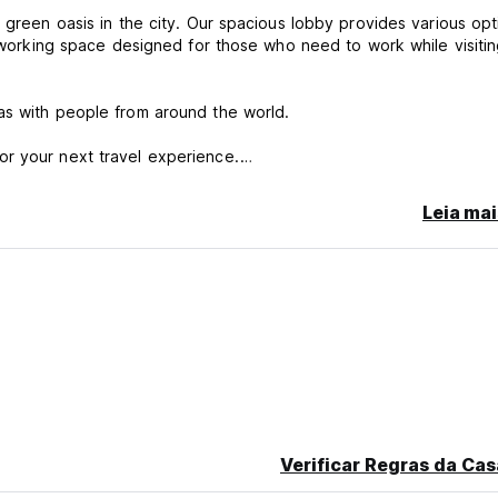
 green oasis in the city. Our spacious lobby provides various opt
coworking space designed for those who need to work while visiti
as with people from around the world.
r your next travel experience.
Leia mai
cancellation or No Show, you will be charged the first night of you
Verificar Regras da Cas