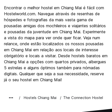
Turismo
8.9
Encontrar o melhor hostel em Chiang Mai é fácil com
Cultura
9.0
Hostelworld.com. Navegue através de resenhas de
Festas / vida noturna
hóspedes e fotografias da mais vasta gama de
7.8
pousadas amigas dos mochileiros e viajantes solitários
Custo-beneficio
9.1
e pousadas da juventude em Chiang Mai. Experimente
a vista do mapa para ver onde quer ficar. Veja num
relance, onde estão localizados os nossos pousadas
em Chiang Mai em relação aos locais de interesse
obrigatório e locais a visitar. Desde hostels baratos em
Chiang Mai a opções com quartos privados, albergues
5 estrelas e alguns óptimos também para nómadas
digitais. Qualquer que seja a sua necessidade, reserve
já o seu hostel em Chiang Mai!
Hostels Chiang Mai
The Connection Hostel