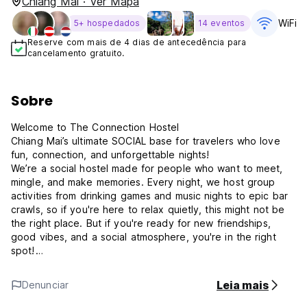
Chiang Mai · Ver Mapa
WiFi G
5+ hospedados
14 eventos
Reserve com mais de 4 dias de antecedência para
cancelamento gratuito.
Sobre
Welcome to The Connection Hostel
Chiang Mai’s ultimate SOCIAL base for travelers who love
fun, connection, and unforgettable nights!
We’re a social hostel made for people who want to meet,
mingle, and make memories. Every night, we host group
activities from drinking games and music nights to epic bar
crawls, so if you're here to relax quietly, this might not be
the right place. But if you're ready for new friendships,
good vibes, and a social atmosphere, you're in the right
spot!
✨ What to Expect:
Leia mais
Denunciar
Nightly events designed to break the ice
A lively bar and spacious common area