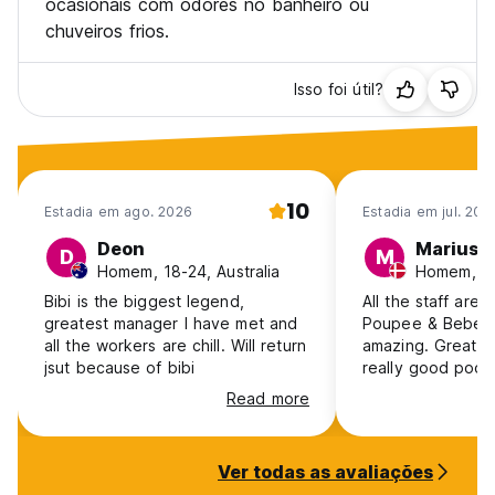
ocasionais com odores no banheiro ou
chuveiros frios.
Isso foi útil?
10
Estadia em ago. 2026
Estadia em jul. 202
Deon
Marius-E
D
M
Homem, 18-24, Australia
Homem, 1
Bibi is the biggest legend,
All the staff are 
greatest manager I have met and
Poupee & Bebe et
all the workers are chill. Will return
amazing. Great 
jsut because of bibi
really good poolt
Read more
Ver todas as avaliações