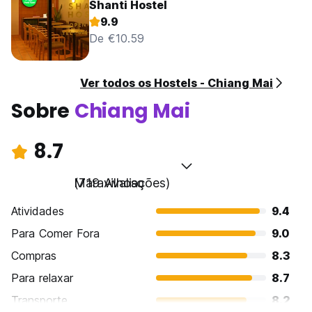
Shanti Hostel
9.9
De €10.59
Ver todos os Hostels - Chiang Mai
Sobre
Chiang Mai
8.7
Maravilhoso
(719 Avaliações)
Atividades
9.4
Para Comer Fora
9.0
Compras
8.3
Para relaxar
8.7
Transporte
8.2