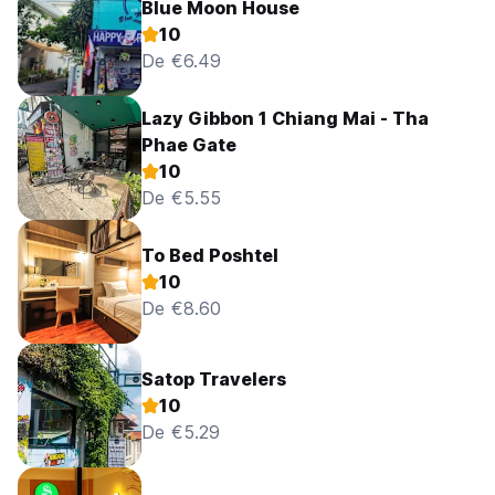
Blue Moon House
10
De €6.49
Lazy Gibbon 1 Chiang Mai - Tha
Phae Gate
10
De €5.55
To Bed Poshtel
10
De €8.60
Satop Travelers
10
De €5.29