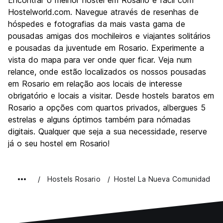
Encontrar o melhor hostel em Rosario é fácil com
Cultura
8.6
Hostelworld.com. Navegue através de resenhas de
Festas / vida noturna
hóspedes e fotografias da mais vasta gama de
8.2
pousadas amigas dos mochileiros e viajantes solitários
Custo-beneficio
8.2
e pousadas da juventude em Rosario. Experimente a
vista do mapa para ver onde quer ficar. Veja num
relance, onde estão localizados os nossos pousadas
em Rosario em relação aos locais de interesse
obrigatório e locais a visitar. Desde hostels baratos em
Rosario a opções com quartos privados, albergues 5
estrelas e alguns óptimos também para nómadas
digitais. Qualquer que seja a sua necessidade, reserve
já o seu hostel em Rosario!
Hostels Rosario
Hostel La Nueva Comunidad