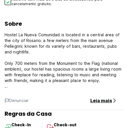
cancelamento gratuito.
Sobre
Hostel La Nueva Comunidad is located in a central area of
the city of Rosario; a few meters from the main avenue
Pellegrini; known for its variety of bars, restaurants, pubs
and nightlife.
Only 700 meters from the Monument to the Flag (national
emblem), our hostel has spacious rooms a large living room
with fireplace for reading, listening to music and meeting
with friends, making it a pleasant place to enjoy.
Our breakfast room/dining room, cheerfully decorated,
where you can enjoy watching a movie on our tv at some
Leia mais
Denunciar
point of the day and the attention of our staff will make
your stay be considered as being in your own home.
Regras da Casa
Hostel La Nueva Comunidad Policy and Conditions:
Check-In
Check-out