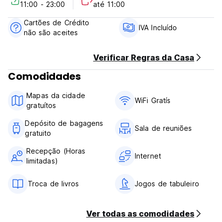
11:00 - 23:00
até 11:00
Cancellation Policy: 4 days before arrival. In case of a late
cancellation or No Show, you will be charged the first night
Cartões de Crédito
of your stay.
IVA Incluído
não são aceites
Check in from 11.00 to 23.00
Check out before 11.00
Verificar Regras da Casa
Comodidades
Payment upon arrival by cash only
Taxes included
Mapas da cidade
Breakfast not included
WiFi Gratís
gratuítos
Depósito de bagagens
Sala de reuniões
gratuito
Recepção (Horas
Internet
limitadas)
Troca de livros
Jogos de tabuleiro
Ver todas as comodidades