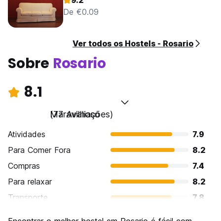
9.2
De €0.09
Ver todos os Hostels - Rosario
Sobre
Rosario
8.1
Maravilhoso
(77 Avaliações)
Atividades
7.9
Para Comer Fora
8.2
Compras
7.4
Para relaxar
8.2
Transporte
7.8
Turismo
8.2