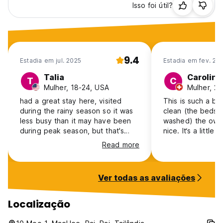
Isso foi útil?
9.4
Estadia em jul. 2025
Estadia em fev. 20
Talia
Caroline
T
C
Mulher, 18-24, USA
Mulher, 25
had a great stay here, visited
This is such a bea
during the rainy season so it was
clean (the bedsh
less busy than it may have been
washed) the own
during peak season, but that's
nice. It‘s a little bit outside from
exactly what i was looking for. the
Pai (20min. Walk)
Read more
common area has mats tables and
perfect. The only
hammocks and is always open, but
say is cats and d
bug spray will be your good
property, I got 
Ver todas as avaliações
friend. the rooms have a fan which
walking on top o
was more than enough for the
nicest thing if yo
heat since it's a very open area,
Localização
good air flow. clean, shared
bathrooms, a kitchen area, and a