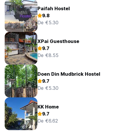
Paifah Hostel
9.8
De €5.30
XPai Guesthouse
9.7
De €8.55
Doen Din Mudbrick Hostel
9.7
De €5.30
KK Home
9.7
De €6.62