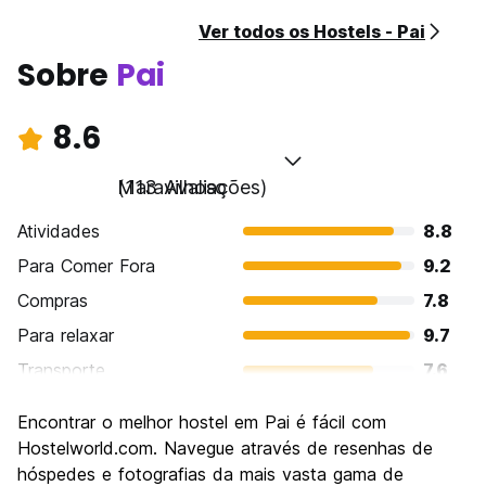
Ver todos os Hostels - Pai
Sobre
Pai
8.6
Maravilhoso
(113 Avaliações)
Atividades
8.8
Para Comer Fora
9.2
Compras
7.8
Para relaxar
9.7
Transporte
7.6
Turismo
8.4
Encontrar o melhor hostel em Pai é fácil com
Cultura
8.1
Hostelworld.com. Navegue através de resenhas de
Festas / vida noturna
hóspedes e fotografias da mais vasta gama de
8.5