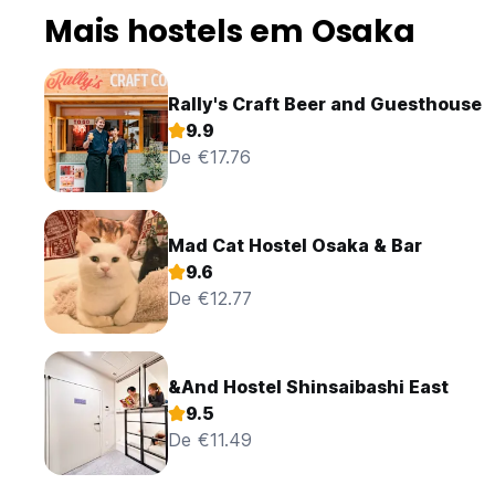
Mais hostels em Osaka
Rally's Craft Beer and Guesthouse
9.9
De €17.76
Mad Cat Hostel Osaka & Bar
9.6
De €12.77
&And Hostel Shinsaibashi East
9.5
De €11.49