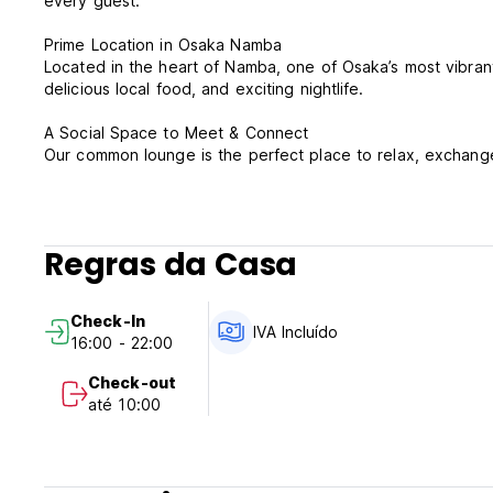
every guest.
Prime Location in Osaka Namba
Located in the heart of Namba, one of Osaka’s most vibra
delicious local food, and exciting nightlife.
A Social Space to Meet & Connect
Our common lounge is the perfect place to relax, exchange
Clean & Well-Equipped Shared Facilities
Enjoy our shared shower rooms and restrooms, maintained 
Regras da Casa
Work-Friendly Environment
For digital nomads and business travelers, we provide free 
Check-In
Exclusive Local Experiences
IVA Incluído
16:00 - 22:00
Discover hidden gems in Osaka with our curated travel gui
Check-out
Come and experience the unique vibe of KOREGA! Hostel—w
até 10:00