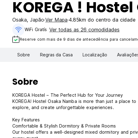
KOREGA ! Hoste
Osaka
,
Japão
Ver Mapa
4.85km do centro da cidade
Ver todas as 26 comodidades
WiFi Gratís
Reserve com mais de 9 dias de antecedência para cancelame
Sobre
Regras da Casa
Localização
Avaliaçõe
Sobre
KOREGA Hostel – The Perfect Hub for Your Journey
KOREGA! Hostel Osaka Namba is more than just a place to s
explore, and create unforgettable experiences.
Key Features
Comfortable & Stylish Dormitory & Private Rooms
Our hostel offers a well-designed mixed dormitory and priv