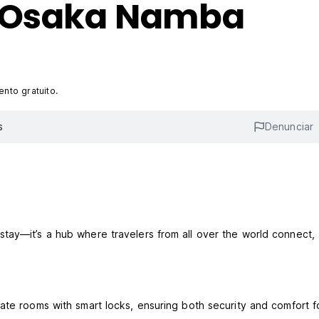
l Osaka Namba
nto gratuito.
s
Denunciar
tay—it’s a hub where travelers from all over the world connect,
ate rooms with smart locks, ensuring both security and comfort f