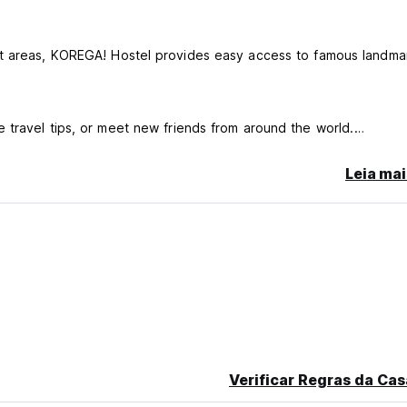
nt areas, KOREGA! Hostel provides easy access to famous landma
 travel tips, or meet new friends from around the world.
Leia mai
for cleanliness and convenience.
Wi-Fi.
des and recommendations from our friendly staff.
here your journey truly begins!
Verificar Regras da Cas