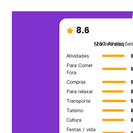
8.6
Maravilhoso
(267 Avaliações
Atividades
Para Comer
Fora
Compras
Para relaxar
Transporte
Turismo
Cultura
Festas / vida