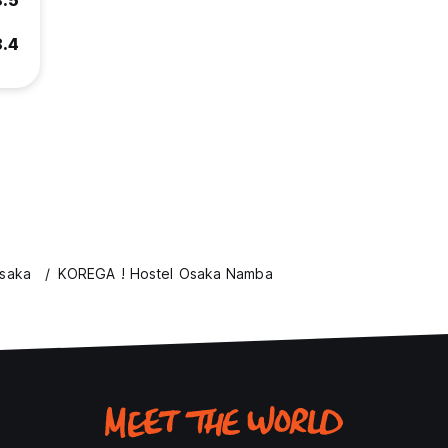
8.5
8.4
Osaka
KOREGA ! Hostel Osaka Namba