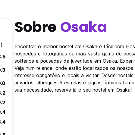
Sobre
Osaka
)
Encontrar o melhor hostel em Osaka é fácil com Ho
hóspedes e fotografias da mais vasta gama de pousa
8.5
solitários e pousadas da juventude em Osaka. Experi
Veja num relance, onde estão localizados os nosso
9.3
interesse obrigatório e locais a visitar. Desde host
privados, albergues 5 estrelas e alguns óptimos tamb
9.0
sua necessidade, reserve já o seu hostel em Osaka!
8.2
9.2
8.4
8.4