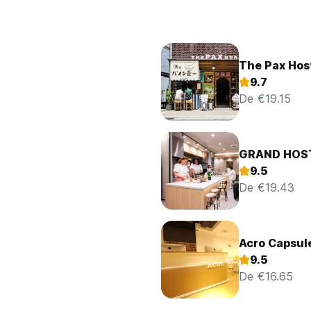
The Pax Hos
9.7
De €19.15
GRAND HOST
9.5
De €19.43
Acro Capsul
9.5
De €16.65