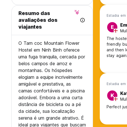
Resumo das
Estadia em 
avaliações dos
Em
viajantes
E
Mul
The hostel
O Tam coc Mountain Flower
friendly b
Hostel em Ninh Binh oferece
and then l
stay again
uma fuga tranquila, cercada por
belos campos de arroz e
montanhas. Os hóspedes
elogiam a equipe incrivelmente
amigável e prestativa, as
Estadia em 
camas confortáveis e a piscina
Ka
K
adorável. Embora a uma curta
Mul
distância de bicicleta ou a pé
Perfect ju
da cidade, sua localização
serena é um grande atrativo. É
ideal para viajantes que buscam