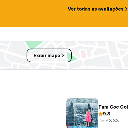
Ver todas as avaliações
Exibir mapa
Tam Coc Go
9.8
De €8.33