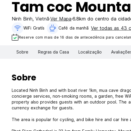
Tam coc Mountai
Ninh Binh
,
Vietnã
Ver Mapa
6.8km do centro da cidad
Ver todas as 43 
WiFi Gratís
Café da manhã
Reserve com mais de 16 dias de antecedência para cancelam
Sobre
Regras da Casa
Localização
Avaliaçõe
Sobre
Located Ninh Binh and with boat river 1km, mua cave drag
concierge services, non-smoking rooms, a garden, free WiFi
property also provides guests with an outdoor pool. The 
currency exchange for guests.
The area is popular for cycling, and bike hire and car hire a