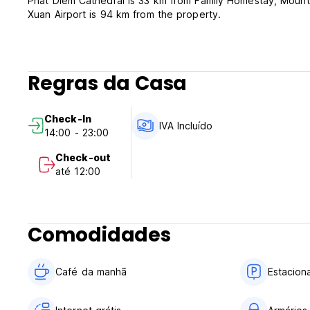
Phat Diem Cathedral is 33 km from Family Homestay, Mount
Xuan Airport is 94 km from the property.
Regras da Casa
Check-In
IVA Incluído
14:00 - 23:00
Check-out
até 12:00
Comodidades
Café da manhã
Estacion