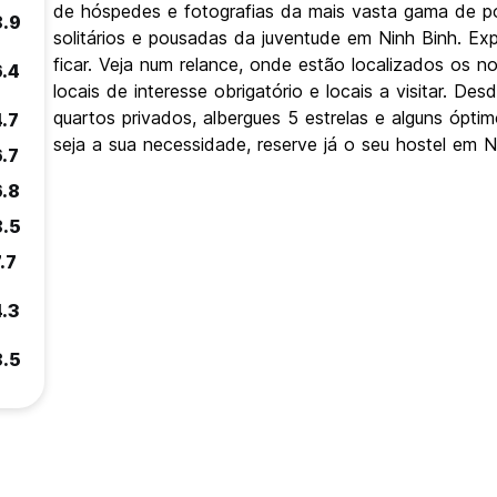
de hóspedes e fotografias da mais vasta gama de po
8.9
solitários e pousadas da juventude em Ninh Binh. Ex
ficar. Veja num relance, onde estão localizados os
6.4
locais de interesse obrigatório e locais a visitar. 
quartos privados, albergues 5 estrelas e alguns ópt
4.7
seja a sua necessidade, reserve já o seu hostel em N
6.7
6.8
8.5
.7
4.3
8.5