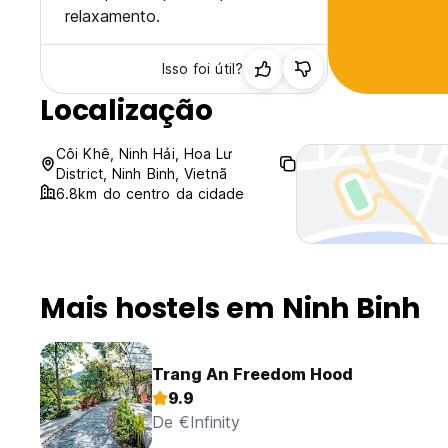
relaxamento.
Isso foi útil?
Localização
Côi Khê, Ninh Hải, Hoa Lư
District, Ninh Binh, Vietnã
6.8km do centro da cidade
Mais hostels em Ninh Binh
Trang An Freedom Hood
9.9
De €Infinity