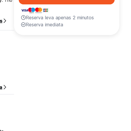
y. Tho
Reserva leva apenas 2 minutos
s
Reserva imediata
a