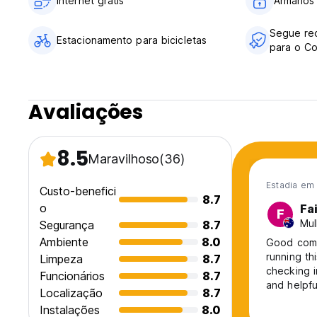
Internet grátis
Armários
Segue re
Estacionamento para bicicletas
para o Co
Avaliações
8.5
Maravilhoso
(36)
Estadia em 
Custo-benefici
8.7
o
Fa
F
Mul
Segurança
8.7
Ambiente
8.0
Good comf
running th
Limpeza
8.7
checking i
Funcionários
8.7
and helpfu
Localização
8.7
town but a
Instalações
8.0
river