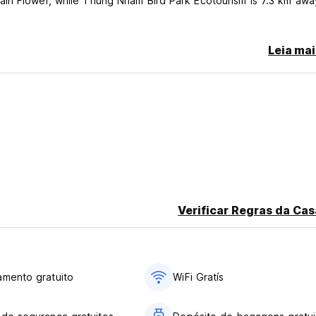
ain Flower, while Thung Nham Bird Park Ecotourism is 7.3 km awa
Leia mai
Verificar Regras da Cas
amento gratuito
WiFi Gratís