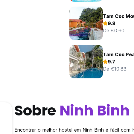
Tam Coc Mo
9.8
De €0.60
Tam Coc Pe
9.7
De €10.83
Sobre
Ninh Binh
Encontrar o melhor hostel em Ninh Binh é fácil com