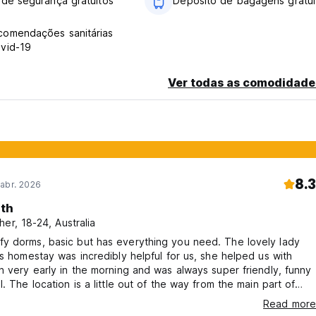
 de segurança gratuitos
Depósito de bagagens gratui
comendações sanitárias
vid-19
Ver todas as comodidade
8.3
abr. 2026
ith
her, 18-24, Australia
y dorms, basic but has everything you need. The lovely lady
is homestay was incredibly helpful for us, she helped us with
n very early in the morning and was always super friendly, funny
l. The location is a little out of the way from the main part of
 quick bike ride and there’s heaps of restaurants, bars and the
Read more