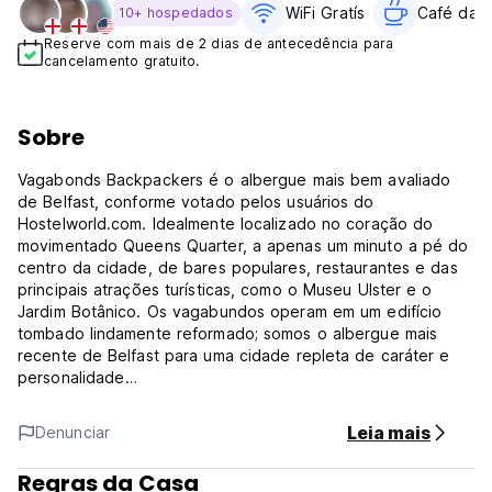
WiFi Gratís
Café da 
10+ hospedados
Reserve com mais de 2 dias de antecedência para
cancelamento gratuito.
Sobre
Vagabonds Backpackers é o albergue mais bem avaliado
de Belfast, conforme votado pelos usuários do
Hostelworld.com. Idealmente localizado no coração do
movimentado Queens Quarter, a apenas um minuto a pé do
centro da cidade, de bares populares, restaurantes e das
principais atrações turísticas, como o Museu Ulster e o
Jardim Botânico. Os vagabundos operam em um edifício
tombado lindamente reformado; somos o albergue mais
recente de Belfast para uma cidade repleta de caráter e
personalidade
Check-in: 13h00 - 21h00
Leia mais
Denunciar
Check-out: a qualquer momento até às 11h
Regras da Casa
Por favor, note que não aceitamos reservas de despedidas