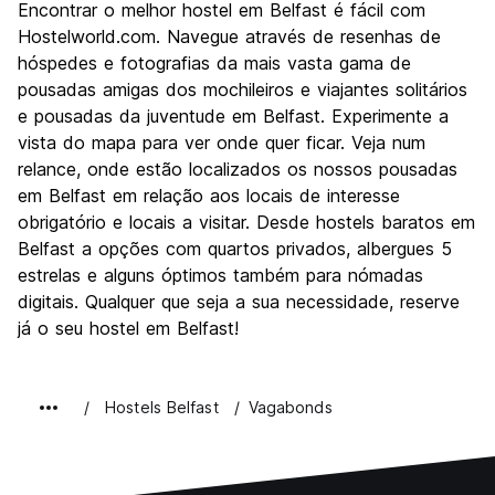
Encontrar o melhor hostel em Belfast é fácil com
Cultura
8.5
Hostelworld.com. Navegue através de resenhas de
Festas / vida noturna
hóspedes e fotografias da mais vasta gama de
7.9
pousadas amigas dos mochileiros e viajantes solitários
Custo-beneficio
7.7
e pousadas da juventude em Belfast. Experimente a
vista do mapa para ver onde quer ficar. Veja num
relance, onde estão localizados os nossos pousadas
em Belfast em relação aos locais de interesse
obrigatório e locais a visitar. Desde hostels baratos em
Belfast a opções com quartos privados, albergues 5
estrelas e alguns óptimos também para nómadas
digitais. Qualquer que seja a sua necessidade, reserve
já o seu hostel em Belfast!
Hostels Belfast
Vagabonds