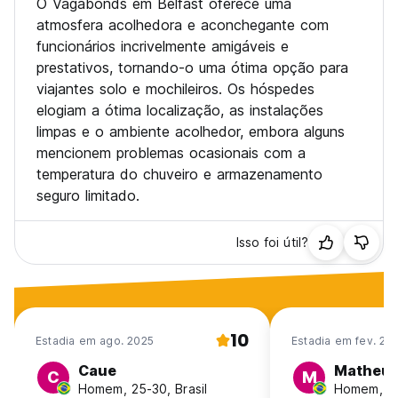
O Vagabonds em Belfast oferece uma
atmosfera acolhedora e aconchegante com
funcionários incrivelmente amigáveis e
prestativos, tornando-o uma ótima opção para
viajantes solo e mochileiros. Os hóspedes
elogiam a ótima localização, as instalações
limpas e o ambiente acolhedor, embora alguns
mencionem problemas ocasionais com a
temperatura do chuveiro e armazenamento
seguro limitado.
Isso foi útil?
10
Estadia em ago. 2025
Estadia em fev. 20
Caue
Matheu
C
M
Homem, 25-30, Brasil
Homem, 25