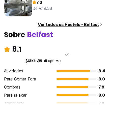
7.3
De €19.33
Ver todos os Hostels - Belfast
Sobre
Belfast
8.1
Maravilhoso
(497 Avaliações)
Atividades
8.4
Para Comer Fora
8.0
Compras
7.9
Para relaxar
8.0
Transporte
7.9
Turismo
8.4