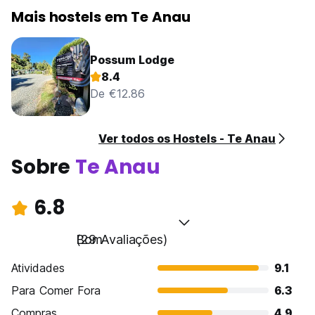
Mais hostels em Te Anau
Possum Lodge
8.4
De €12.86
Ver todos os Hostels - Te Anau
Sobre
Te Anau
6.8
Bom
(29 Avaliações)
Atividades
9.1
Para Comer Fora
6.3
Compras
4.9