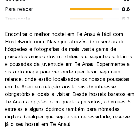
Para relaxar
8.6
Transporte
6.7
Turismo
8.6
Encontrar o melhor hostel em Te Anau é fácil com
Cultura
5.7
Hostelworld.com. Navegue através de resenhas de
Festas / vida noturna
hóspedes e fotografias da mais vasta gama de
4.0
pousadas amigas dos mochileiros e viajantes solitários
Custo-beneficio
7.4
e pousadas da juventude em Te Anau. Experimente a
vista do mapa para ver onde quer ficar. Veja num
relance, onde estão localizados os nossos pousadas
em Te Anau em relação aos locais de interesse
obrigatório e locais a visitar. Desde hostels baratos em
Te Anau a opções com quartos privados, albergues 5
estrelas e alguns óptimos também para nómadas
digitais. Qualquer que seja a sua necessidade, reserve
já o seu hostel em Te Anau!