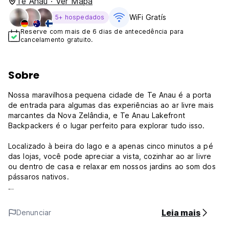
Te Anau · Ver Mapa
WiFi Gratís
5+ hospedados
Reserve com mais de 6 dias de antecedência para
cancelamento gratuito.
Sobre
Nossa maravilhosa pequena cidade de Te Anau é a porta
de entrada para algumas das experiências ao ar livre mais
marcantes da Nova Zelândia, e Te Anau Lakefront
Backpackers é o lugar perfeito para explorar tudo isso.
Localizado à beira do lago e a apenas cinco minutos a pé
das lojas, você pode apreciar a vista, cozinhar ao ar livre
ou dentro de casa e relaxar em nossos jardins ao som dos
pássaros nativos.
Também temos tudo que você precisa para se preparar
para o ar livre ou se recuperar após um dia épico nos
Leia mais
Denunciar
elementos, incluindo armazenamento seguro, lavanderia,
camas confortáveis, Wi-Fi gratuito, sala de cinema e um