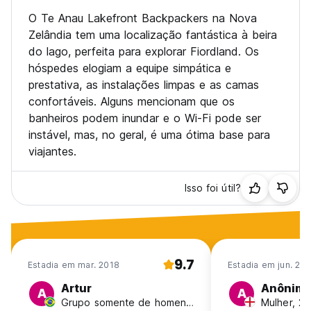
O Te Anau Lakefront Backpackers na Nova
Zelândia tem uma localização fantástica à beira
do lago, perfeita para explorar Fiordland. Os
hóspedes elogiam a equipe simpática e
prestativa, as instalações limpas e as camas
confortáveis. Alguns mencionam que os
banheiros podem inundar e o Wi-Fi pode ser
instável, mas, no geral, é uma ótima base para
viajantes.
Isso foi útil?
9.7
Estadia em mar. 2018
Estadia em jun. 20
Artur
Anônim
A
A
Grupo somente de homens, 25-30, Brasil
Mulher, 25