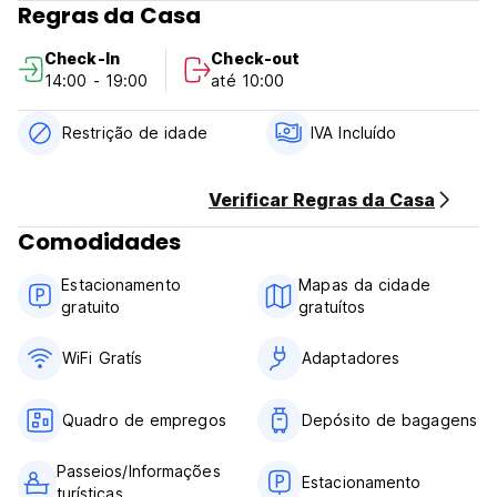
Regras da Casa
balcão de viagens administrado por nossa equipe simpática
e prestativa que adora para explorar tanto quanto você.
Check-In
Check-out
14:00 - 19:00
até 10:00
A recepção está aberta diariamente até às 20h e o check-
in tardio pode ser organizado se você entrar em contato
conosco com antecedência. (Auto-translated from original
Restrição de idade
IVA Incluído
language)
Verificar Regras da Casa
Comodidades
Estacionamento
Mapas da cidade
gratuito
gratuítos
WiFi Gratís
Adaptadores
Quadro de empregos
Depósito de bagagens
Passeios/Informações
Estacionamento
turísticas