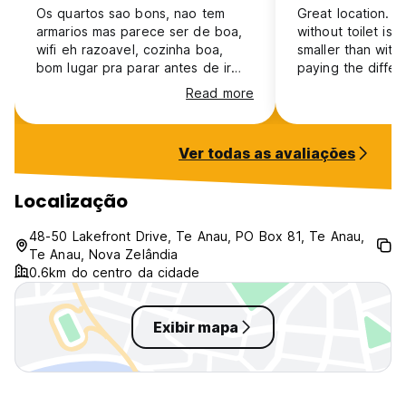
Os quartos sao bons, nao tem
Great location. 
armarios mas parece ser de boa,
without toilet is s
wifi eh razoavel, cozinha boa,
smaller than wit
bom lugar pra parar antes de ir
paying the differ
pra milford sound
particularly friend
Read more
curt. Overall cle
stopover for Milf
Ver todas as avaliações
Localização
48-50 Lakefront Drive, Te Anau, PO Box 81, Te Anau,
Te Anau, Nova Zelândia
0.6km do centro da cidade
Exibir mapa