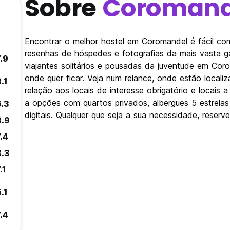
Sobre
Coromand
Encontrar o melhor hostel em Coromandel é fácil c
resenhas de hóspedes e fotografias da mais vasta 
.9
viajantes solitários e pousadas da juventude em Cor
onde quer ficar. Veja num relance, onde estão loca
.1
relação aos locais de interesse obrigatório e locais 
a opções com quartos privados, albergues 5 estrel
6.3
digitais. Qualquer que seja a sua necessidade, reser
8.9
.4
8.3
.1
.1
.4