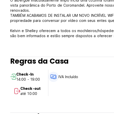
O albergue imaculadamente limpo inclui uma cozinha tot
vista panorâmica do Porto de Coromandel. Aproveite nosso
renovados.
TAMBÉM ACABAMOS DE INSTALAR UM NOVO INCRÍVEL WIFI I
propriedade para conversar por vídeo com seus entes que
Kelvin e Shelley oferecem a todos os mochileiros/hóspede
são bem informados e estão sempre dispostos a oferecer i
prazer em ajudá-lo com seus planos de viagem futuros po
O check-in é das 14h às 19h diariamente. Se depois das 1
comparecimento e seu cartão será cobrado de acordo com
Regras da Casa
momento seu quarto /cama talvez revendido.
Horário de atendimento das 8h30 às 20h
Check-In
IVA Incluído
14:00 - 19:00
Observe que não aceitamos check-ins após o horário de e
local. (Auto-translated from original language)
Check-out
até 10:00