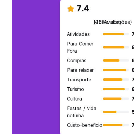
7.4
Muito bom
(16 Avaliações)
Atividades
7
Para Comer
8
Fora
Compras
Para relaxar
Transporte
7
Turismo
Cultura
7
Festas / vida
5
noturna
Custo-beneficio
7