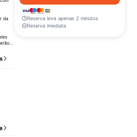
 com
Reserva leva apenas 2 minutos
r da
Reserva imediata
eles
terão
s
te
tão no
a