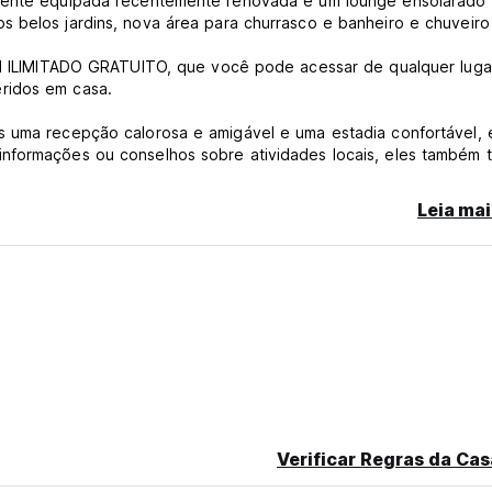
almente equipada recentemente renovada e um lounge ensolarado
s belos jardins, nova área para churrasco e banheiro e chuveiro
LIMITADO GRATUITO, que você pode acessar de qualquer luga
ridos em casa.
s uma recepção calorosa e amigável e uma estadia confortável, 
nformações ou conselhos sobre atividades locais, eles também 
r Coromandel Península e em toda a Nova Zelândia.
Leia mai
9h (e nenhum telefonema seu) você for classificado como não
 os termos e condições de nossa política de cancelamento, nes
xpediente, pois isso pode atrapalhar outros hóspedes que já es
Verificar Regras da Cas