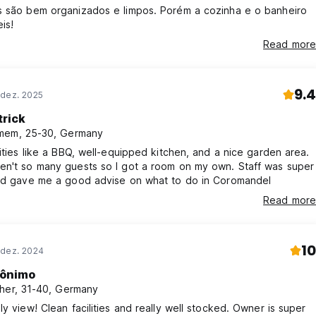
s são bem organizados e limpos. Porém a cozinha e o banheiro
is!
Read more
9.4
 dez. 2025
trick
mem, 25-30, Germany
lities like a BBQ, well-equipped kitchen, and a nice garden area.
en't so many guests so I got a room on my own. Staff was super
and gave me a good advise on what to do in Coromandel
Read more
10
 dez. 2024
ônimo
her, 31-40, Germany
ly view! Clean facilities and really well stocked. Owner is super