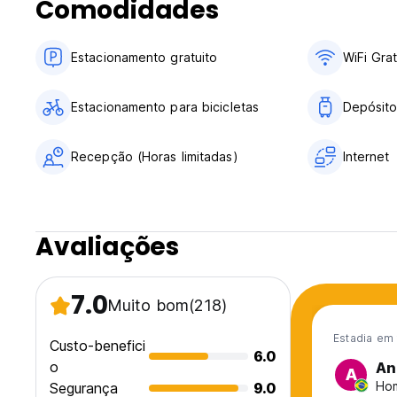
Comodidades
Estacionamento gratuito
WiFi Grat
Estacionamento para bicicletas
Depósit
Recepção (Horas limitadas)
Internet
Avaliações
7.0
Muito bom
(218)
Estadia em 
Custo-benefici
6.0
o
An
A
Hom
Segurança
9.0