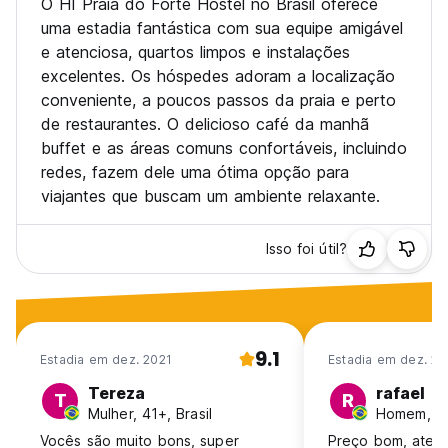
O HI Praia do Forte Hostel no Brasil oferece
uma estadia fantástica com sua equipe amigável
e atenciosa, quartos limpos e instalações
excelentes. Os hóspedes adoram a localização
conveniente, a poucos passos da praia e perto
de restaurantes. O delicioso café da manhã
buffet e as áreas comuns confortáveis, incluindo
redes, fazem dele uma ótima opção para
viajantes que buscam um ambiente relaxante.
Isso foi útil?
9.1
Estadia em dez. 2021
Estadia em dez. 20
Tereza
rafael
T
R
Mulher, 41+, Brasil
Homem, 31-
Vocês são muito bons, super
Preço bom, aten