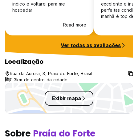
indico e voltarei para me
excelente e inst
hospedar
perfeitas condiç
manhã é top dem
estacionamento p
Read more
Resumindo... tudo
está de parabéns
trabalho!
Ver todas as avaliações
Localização
Rua da Aurora, 3, Praia do Forte, Brasil
0.3km do centro da cidade
Exibir mapa
Sobre
Praia do Forte