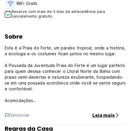
WiFi Gratís
Reserve com mais de 3 dias de antecedência para
cancelamento gratuito.
Sobre
Esta é a Praia do Forte, um paraíso tropical, onde a história,
a ecologia e os costumes ficam juntos no mesmo lugar.
A Pousada da Juventude Praia do Forte é um lugar perfeito
para quem deseja conhecer o Litoral Norte da Bahia com
praias semi-desertas e natureza exuberante, hospedando-
se em uma pousada econômica onde você se sente seguro
e confortável.
Acomodações
23 quartos, onde foram construídos primeiro 11, em 1997, 7
Leia mais
Denunciar
quartos coletivos para seis pessoas e 4 quartos privativos
para duas pessoas, todos com armários individuais,
Regras da Casa
ventilador e banheiro privativo. No primeiro andar foram