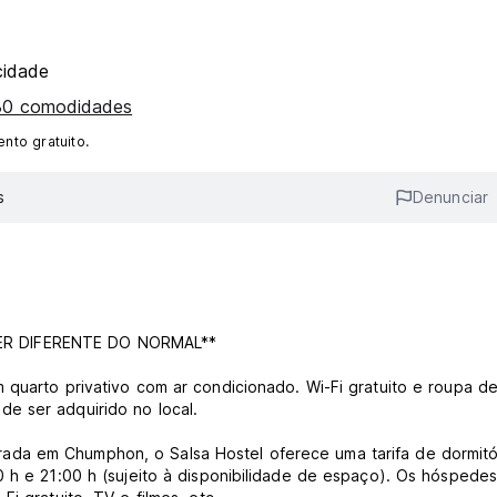
cidade
 30 comodidades
nto gratuito.
s
Denunciar
ER DIFERENTE DO NORMAL**
 quarto privativo com ar condicionado. Wi-Fi gratuito e roupa d
e ser adquirido no local.
da em Chumphon, o Salsa Hostel oferece uma tarifa de dormitó
0 h e 21:00 h (sujeito à disponibilidade de espaço). Os hóspede