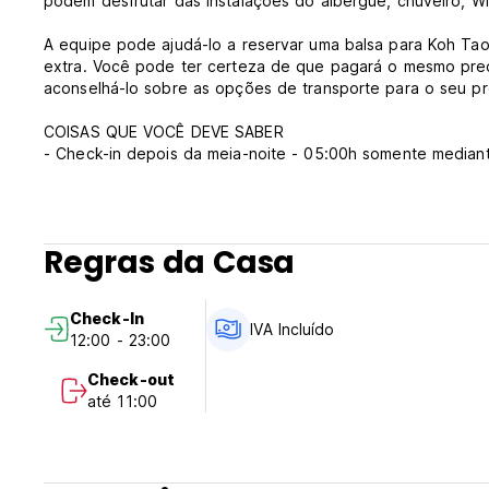
podem desfrutar das instalações do albergue, chuveiro, Wi-F
A equipe pode ajudá-lo a reservar uma balsa para Koh Ta
extra. Você pode ter certeza de que pagará o mesmo pre
aconselhá-lo sobre as opções de transporte para o seu pr
COISAS QUE VOCÊ DEVE SABER
- Check-in depois da meia-noite - 05:00h somente median
toque a campainha localizada na porta lateral ao chegar.
- A equipe de limpeza fará a limpeza do quarto das 10h à
- É fornecido um pequeno armário (30 x 45 x 45 cm²). Est
celular, bolsa, carteira, joias, etc. Por favor, traga seu 
Regras da Casa
- Sem bloqueio, sem toque de recolher. Depois das 24h, 
- Após as 24:00h (meia-noite), o terraço do último piso e
- Não são permitidas visitas nos quartos.
Check-In
- O albergue segue uma política de proibição de calçados
IVA Incluído
12:00 - 23:00
andar. Em vez disso, o albergue oferece um par de sandáli
- Sem vaga de estacionamento. Os hóspedes que viajam c
Check-out
espaço seguro para bicicletas.
até 11:00
- O albergue está sob vigilância por vídeo 24 horas.
LIVRE
- Água potável engarrafada GRATUITA diariamente.