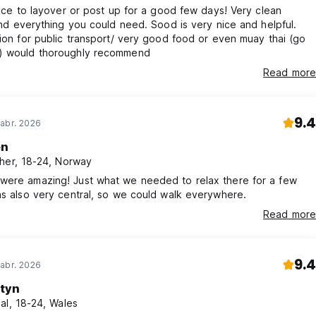
50Bht
place to layover or post up for a good few days! Very clean
 de 1100Bht
 and everything you could need. Sood is very nice and helpful.
 1200Bht
tion for public transport/ very good food or even muay thai (go
) would thoroughly recommend
anslated from original language)
Read more
9.4
abr. 2026
en
her, 18-24, Norway
were amazing! Just what we needed to relax there for a few
as also very central, so we could walk everywhere.
Read more
9.4
abr. 2026
styn
al, 18-24, Wales