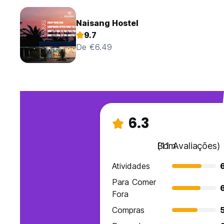
Naisang Hostel
9.7
De €6.49
6.3
Bom
(11 Avaliações)
Atividades
Para Comer
Fora
Compras