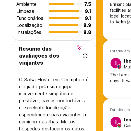
A balsa para Koh Tao por Lomprayah começa a partir de 7
Ambiente
7.5
Brilliant 
A balsa para Koh Pha Ngan por Lomprayah começa a partir
facilities
Limpeza
9.1
A balsa para Koh Samui por Lomprayah começa a partir de
ideal loca
Funcionários
9.1
Transporte para o cais Lomprayah ..150 Bht /pessoa
to Aekis
Microônibus para o aeroporto de Chumphon 150Bht (Auto-tr
Localização
8.9
Instalações
8.8
Resumo das
Estadia em 
avaliações dos
Ib
viajantes
I
Mul
The beds 
O Salsa Hostel em Chumphon é
days. It w
elogiado pela sua equipa
incrivelmente simpática e
prestável, camas confortáveis
e excelente localização,
Estadia em 
especialmente para viajantes a
Ie
caminho das ilhas. Muitos
I
Cas
hóspedes destacam os gatos