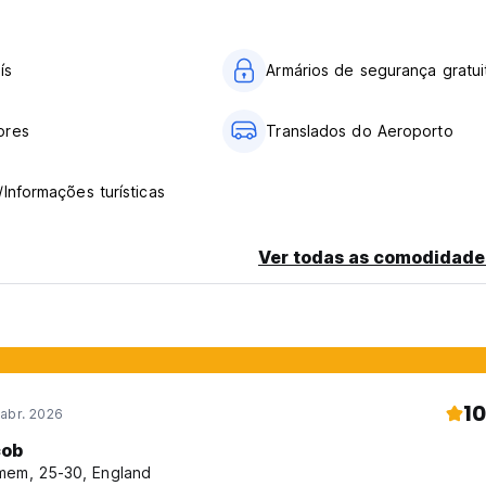
ís
Armários de segurança gratui
r este serviço) - Café da manhã à vontade incluindo 4 tipos d
a, manteiga de amendoim, ovos, leite, iogurte, suco de laranja, 
ores
Translados do Aeroporto
/Informações turísticas
Ver todas as comodidade
huab Kirikhan / Lang Suan
10
abr. 2026
cob
em, 25-30, England