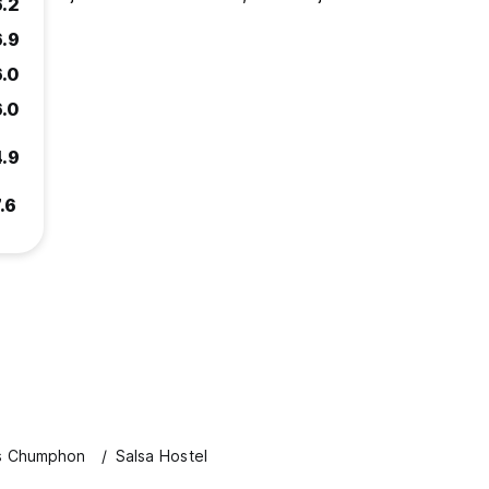
6.2
6.9
6.0
6.0
4.9
.6
s Chumphon
Salsa Hostel