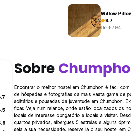
Willow Pillo
9.7
De €7.94
Sobre
Chumpho
Encontrar o melhor hostel em Chumphon é fácil com
de hóspedes e fotografias da mais vasta gama de po
6.7
solitários e pousadas da juventude em Chumphon. Ex
ficar. Veja num relance, onde estão localizados o
6.5
locais de interesse obrigatório e locais a visitar.
quartos privados, albergues 5 estrelas e alguns ópt
5.8
seja a sua necessidade, reserve já o seu hostel em 