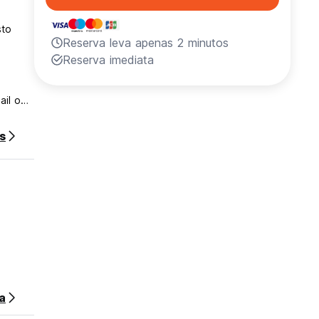
sto
Reserva leva apenas 2 minutos
Reserva imediata
ail ou
s
top,
rgue.
º
um
a