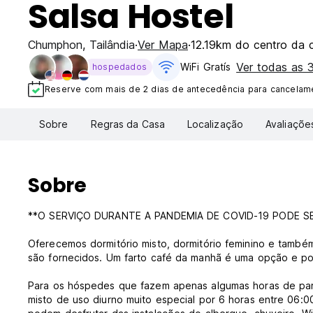
Salsa Hostel
Chumphon
,
Tailândia
Ver Mapa
12.19km do centro da 
Ver todas as
WiFi Gratís
hospedados
Reserve com mais de 2 dias de antecedência para cancelame
Sobre
Regras da Casa
Localização
Avaliaçõe
Sobre
**O SERVIÇO DURANTE A PANDEMIA DE COVID-19 PODE S
Oferecemos dormitório misto, dormitório feminino e também
são fornecidos. Um farto café da manhã é uma opção e pod
Para os hóspedes que fazem apenas algumas horas de para
misto de uso diurno muito especial por 6 horas entre 06:0