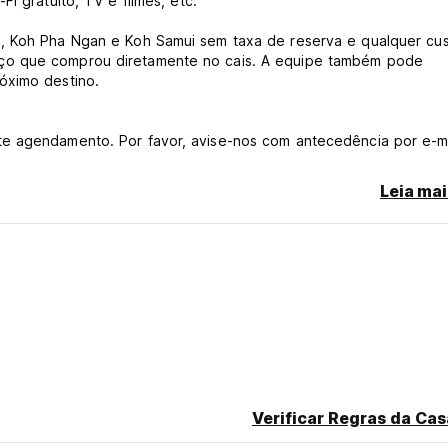
i gratuito, TV e filmes, etc.
o, Koh Pha Ngan e Koh Samui sem taxa de reserva e qualquer cu
ço que comprou diretamente no cais. A equipe também pode
óximo destino.
te agendamento. Por favor, avise-nos com antecedência por e-m
s 15h, por favor mantenha os pertences trancados e seguros.
Leia mai
e tamanho de armário é grande o suficiente para guardar seu lap
próprio cadeado ou compre um na recepção.
os hóspedes podem usar a porta dos fundos para acessar o albe
stará fechado e abrirá novamente às 06:00h.
. Não são permitidos sapatos sujos em todas as áreas do 2º ao 4
as limpas ou pés de urso.
om scooters ou carros podem estacioná-los na rua. Mas temos 
Verificar Regras da Cas