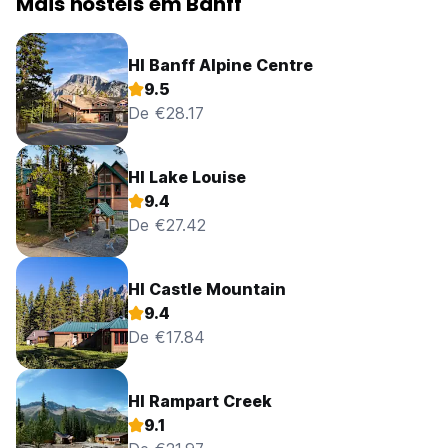
Mais hostels em Banff
HI Banff Alpine Centre
9.5
De €28.17
HI Lake Louise
9.4
De €27.42
HI Castle Mountain
9.4
De €17.84
HI Rampart Creek
9.1