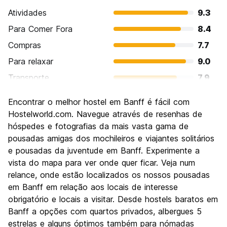
Atividades
9.3
Para Comer Fora
8.4
Compras
7.7
Para relaxar
9.0
Transporte
7.9
Turismo
9.0
Encontrar o melhor hostel em Banff é fácil com
Cultura
7.9
Hostelworld.com. Navegue através de resenhas de
Festas / vida noturna
hóspedes e fotografias da mais vasta gama de
8.1
pousadas amigas dos mochileiros e viajantes solitários
Custo-beneficio
7.6
e pousadas da juventude em Banff. Experimente a
vista do mapa para ver onde quer ficar. Veja num
relance, onde estão localizados os nossos pousadas
em Banff em relação aos locais de interesse
obrigatório e locais a visitar. Desde hostels baratos em
Banff a opções com quartos privados, albergues 5
estrelas e alguns óptimos também para nómadas