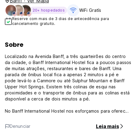
Banff · Ver Mapa
WiFi Gratís
20+ hospedados
Reserve com mais de 3 dias de antecedência para
cancelamento gratuito.
Sobre
Localizado na Avenida Banff, a três quarteirões do centro
da cidade, o Banff International Hostel fica a poucos passos
de muitas atrações, restaurantes e bares de Banff. Uma
parada de ônibus local fica a apenas 2 minutos a pé e
pode levá-lo a Canmore ou até Sulphur Mountain e Banff
Upper Hot Springs. Existem três colinas de esqui nas
proximidades e o transporte de ônibus para as colinas está
disponível a cerca de dois minutos a pé.
No Banff International Hostel nos esforçamos para oferecer
acomodações simples, confortáveis ​​e limpas, adequadas
para viajantes/mochileiros de curta duração e para estadias
Leia mais
Denunciar
de longa duração em busca de trabalho na cidade. Todos
os quartos têm casas de banho privativas e acesso Wi-Fi