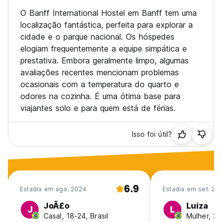
O Banff International Hostel em Banff tem uma
localização fantástica, perfeita para explorar a
cidade e o parque nacional. Os hóspedes
elogiam frequentemente a equipe simpática e
prestativa. Embora geralmente limpo, algumas
avaliações recentes mencionam problemas
ocasionais com a temperatura do quarto e
odores na cozinha. É uma ótima base para
viajantes solo e para quem está de férias.
Isso foi útil?
6.9
Estadia em ago. 2024
Estadia em set. 20
JoÃ£o
Luiza
J
L
Casal, 18-24, Brasil
Mulher, 25