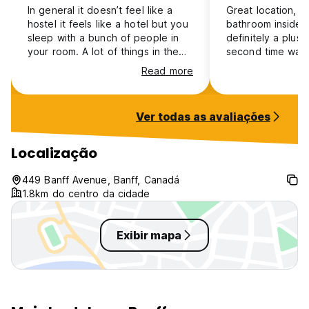
In general it doesn’t feel like a
Great location, c
hostel it feels like a hotel but you
bathroom inside 
sleep with a bunch of people in
definitely a plus!
your room. A lot of things in the
second time was 
hostel were not working, the only
the first! They a
Read more
good thing about the place as a
improvements on 
whole is the kitchen and the
commom area - th
rooms are okay. The staff was
And having a liqu
Ver todas as avaliações
really nice and polite, and the
door is awesome! Would st
location of the hostel was nice.
again!
Overall it was an okay experience
Localização
at best but I wouldn’t stay there
again.
449 Banff Avenue, Banff, Canadá
1.8km do centro da cidade
Exibir mapa