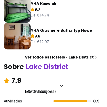
YHA Keswick
9.7
De €14.74
YHA Grasmere Butharlyp Howe
9.6
De €12.97
Ver todos os Hostels - Lake District
Sobre
Lake District
7.9
Muito bom
(99 Avaliações)
Atividades
8.9