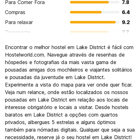
Para Comer Fora
7.8
Compras
6.4
Para relaxar
9.2
Transporte
7.7
Turismo
9.3
Encontrar o melhor hostel em Lake District é fácil com
Cultura
8.1
Hostelworld.com. Navegue através de resenhas de
Festas / vida noturna
hóspedes e fotografias da mais vasta gama de
5.7
pousadas amigas dos mochileiros e viajantes solitários
Custo-beneficio
7.9
e pousadas da juventude em Lake District.
Experimente a vista do mapa para ver onde quer ficar.
Veja num relance, onde estão localizados os nossos
pousadas em Lake District em relação aos locais de
interesse obrigatório e locais a visitar. Desde hostels
baratos em Lake District a opções com quartos
privados, albergues 5 estrelas e alguns óptimos
também para nómadas digitais. Qualquer que seja a sua
necessidade, reserve já o seu hostel em Lake District!