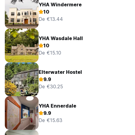
YHA Windermere
10
De €13.44
YHA Wasdale Hall
10
De €15.10
Elterwater Hostel
9.9
De €30.25
YHA Ennerdale
9.9
De €15.63