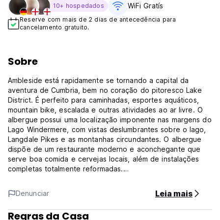
WiFi Gratís
10+ hospedados
Reserve com mais de 2 dias de antecedência para
cancelamento gratuito.
Sobre
Ambleside está rapidamente se tornando a capital da
aventura de Cumbria, bem no coração do pitoresco Lake
District. É perfeito para caminhadas, esportes aquáticos,
mountain bike, escalada e outras atividades ao ar livre. O
albergue possui uma localização imponente nas margens do
Lago Windermere, com vistas deslumbrantes sobre o lago,
Langdale Pikes e as montanhas circundantes. O albergue
dispõe de um restaurante moderno e aconchegante que
serve boa comida e cervejas locais, além de instalações
completas totalmente reformadas.
Observe que não cobramos uma taxa adicional de
Leia mais
Denunciar
associação temporária. Os descontos não estão disponíveis
para membros do YHA (Inglaterra e País de Gales) ou IYHF
Regras da Casa
como parte desta reserva