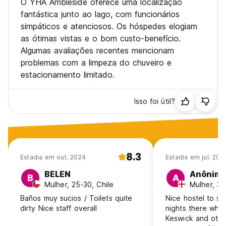
O YHA Ambleside oferece uma localização
fantástica junto ao lago, com funcionários
simpáticos e atenciosos. Os hóspedes elogiam
as ótimas vistas e o bom custo-benefício.
Algumas avaliações recentes mencionam
problemas com a limpeza do chuveiro e
estacionamento limitado.
Isso foi útil?
8.3
Estadia em out. 2024
Estadia em jul. 202
BELEN
Anônim
B
A
Mulher, 25-30, Chile
Mulher, 31
Baños muy sucios / Toilets quite
Nice hostel to sta
dirty Nice staff overall
nights there whil
Keswick and other