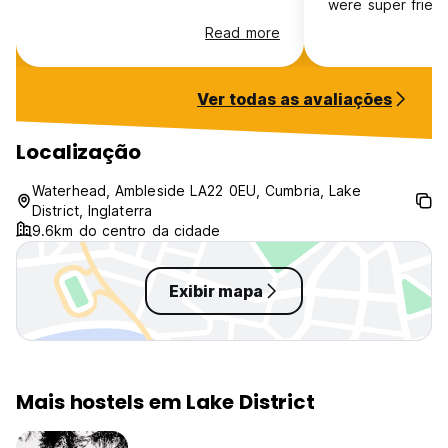
were super frien
helpful. I wouldn’
Read more
social hostel but
doing my own thi
improvement wou
Ver todas as avaliações
pressure of the 
female ones wer
weak.
Localização
Waterhead, Ambleside LA22 0EU, Cumbria, Lake
District, Inglaterra
9.6km do centro da cidade
Exibir mapa
Mais hostels em Lake District