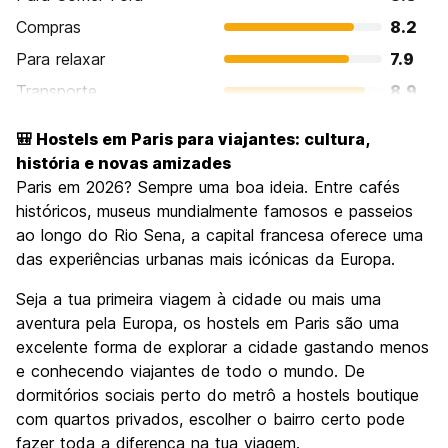
Compras
8.2
Para relaxar
7.9
Transporte
8.9
Turismo
9.5
🎒 Hostels em Paris para viajantes: cultura,
Cultura
9.4
história e novas amizades
Festas / vida noturna
Paris em 2026? Sempre uma boa ideia. Entre cafés
7.9
históricos, museus mundialmente famosos e passeios
Custo-beneficio
6.7
ao longo do Rio Sena, a capital francesa oferece uma
das experiências urbanas mais icónicas da Europa.
Seja a tua primeira viagem à cidade ou mais uma
aventura pela Europa, os hostels em Paris são uma
excelente forma de explorar a cidade gastando menos
e conhecendo viajantes de todo o mundo. De
dormitórios sociais perto do metrô a hostels boutique
com quartos privados, escolher o bairro certo pode
fazer toda a diferença na tua viagem.