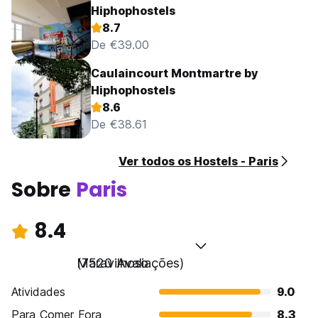
Hiphophostels
8.7
De €39.00
Caulaincourt Montmartre by
Hiphophostels
8.6
De €38.61
Ver todos os Hostels - Paris
Sobre
Paris
8.4
Maravilhoso
(7520 Avaliações)
Atividades
9.0
Para Comer Fora
8.3