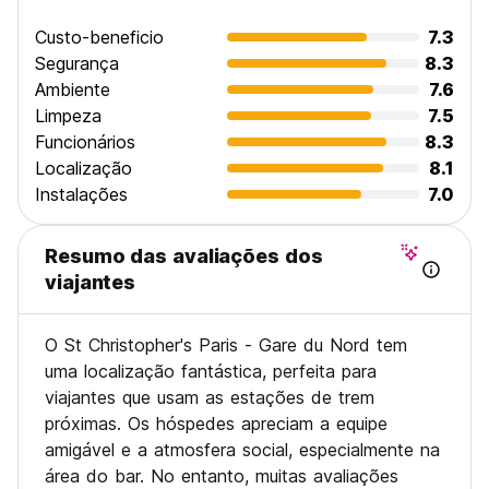
no-show or cancellation made within 24 hours of arrival, the
Custo-beneficio
7.3
full booking amount will be charged. The remaining balance
of your stay may be charged within 24 hours of arrival.
Segurança
8.3
Ambiente
7.6
Limpeza
7.5
Funcionários
8.3
Localização
8.1
Instalações
7.0
Resumo das avaliações dos
viajantes
O St Christopher's Paris - Gare du Nord tem
uma localização fantástica, perfeita para
viajantes que usam as estações de trem
próximas. Os hóspedes apreciam a equipe
amigável e a atmosfera social, especialmente na
área do bar. No entanto, muitas avaliações