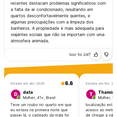
recentes destacam problemas significativos com
a falta de ar condicionado, resultando em
quartos desconfortavelmente quentes, e
algumas preocupações com a limpeza dos
banheiros. A propriedade é mais adequada para
viajantes sociais que não se importam com uma
atmosfera animada.
Isso foi útil?
6.6
Estadia em abr. 2026
Estadia em fev. 20
data
Thamire
D
T
Mulher, 41+, Brasil
Mulher, 25
Teve um roubo no quarto em que
localização estrat
eu estava na primeira noite que
acesso ao metro 
passei lá, o cadeado da mala foi
de chegar a vári