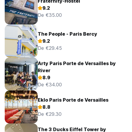
Fraternity-Hostel
9.2
De €35.00
The People - Paris Bercy
9.2
De €29.45
Arty Paris Porte de Versailles by
River
8.9
De €34.00
Eklo Paris Porte de Versailles
8.8
De €29.30
The 3 Ducks Eiffel Tower by