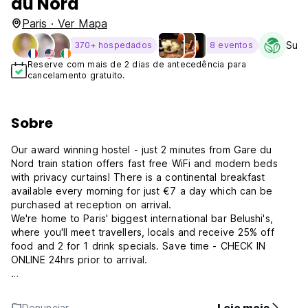
du Nord
Paris · Ver Mapa
Sust
370+ hospedados
8 eventos
Reserve com mais de 2 dias de antecedência para
cancelamento gratuito.
Sobre
Our award winning hostel - just 2 minutes from Gare du
Nord train station offers fast free WiFi and modern beds
with privacy curtains! There is a continental breakfast
available every morning for just €7 a day which can be
purchased at reception on arrival.
We're home to Paris' biggest international bar Belushi's,
where you'll meet travellers, locals and receive 25% off
food and 2 for 1 drink specials. Save time - CHECK IN
ONLINE 24hrs prior to arrival.
Every room at St Christopher's Paris Gare du Nord includes
heating, Free WiFi, electronic key security, secure locker
Denunciar