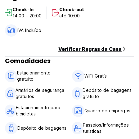
Check-In
Check-out
O escritório funciona das 14h às 19h. Nosso balcão de
14:00 - 20:00
até 10:00
turismo vende aventuras em torno de Motueka e Abel
Tasman. (Auto-translated from original language)
IVA Incluído
Verificar Regras da Casa
Comodidades
Estacionamento
WiFi Gratís
gratuito
Armários de segurança
Depósito de bagagens
gratuitos
gratuito
Estacionamento para
Quadro de empregos
bicicletas
Passeios/Informações
Depósito de bagagens
turísticas