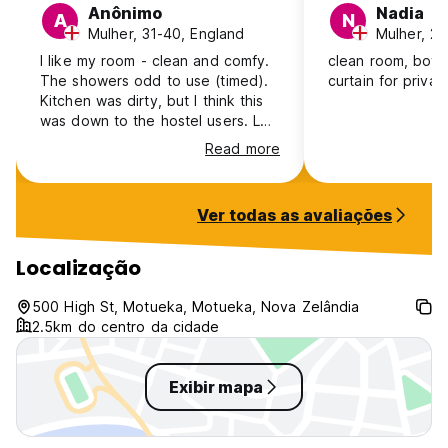
Anônimo
Nadia
A
N
Mulher, 31-40, England
Mulher, 25
I like my room - clean and comfy.
clean room, bot
The showers odd to use (timed).
curtain for privac
Kitchen was dirty, but I think this
was down to the hostel users. Lot
of long term stayers, brings a
Read more
weird vibe to the place. Loved
going to to the market on Sunday,
lovely walking along water front.
Ver todas as avaliações
Staff could not be bothered,
basically non-existent. Says its
child friendly, but I would not bring
Localização
my child here.
500 High St, Motueka, Motueka, Nova Zelândia
2.5km do centro da cidade
Exibir mapa