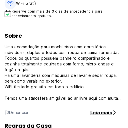
WiFi Gratís
Reserve com mais de 3 dias de antecedência para
cancelamento gratuito.
Sobre
Uma acomodação para mochileiros com dormitórios
individuais, duplos e todos com roupa de cama fornecida.
Todos os quartos possuem banheiro compartilhado e
cozinha totalmente equipada com forno, micro-ondas e
fogão a gás.
Há uma lavanderia com máquinas de lavar e secar roupa,
bem como varais no exterior.
WIFI ilimitado gratuito em todo o edifício.
Temos uma atmosfera amigável ao ar livre aqui com muitas
comodidades ao ar livre e áreas ensolaradas para relaxar.
Desfrute de um churrasco, faça novos amigos em uma
Leia mais
Denunciar
partida de vôlei ou pingue-pongue. Jogue sinuca no amplo
salão ou assista a uma seleção de filmes gratuitos. Está
Regras da Casa
disponível estacionamento gratuito.