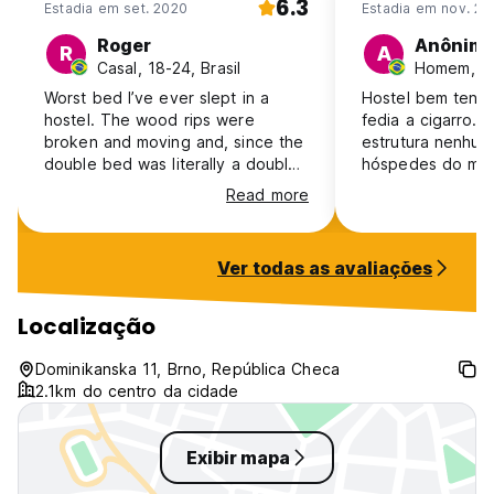
6.3
Estadia em set. 2020
Estadia em nov. 20
Roger
Anônim
R
A
Casal, 18-24, Brasil
Homem, 25
Worst bed I’ve ever slept in a
Hostel bem teneb
hostel. The wood rips were
fedia a cigarro. 
broken and moving and, since the
estrutura nenhum
double bed was literally a double
hóspedes do meu
bed, me and My girlfriend paid for
bem mais velhos q
Read more
double to sleep in a single one
cozinha não tem fogã
cause it was more comfortable.
uma mini geladei
Nice place outside to smoke, no
microondas.
Ver todas as avaliações
kettle in the kitchen, very dirty
toilets and floor. But the location
was very decent and close to
Localização
everything.
Dominikanska 11, Brno, República Checa
2.1km do centro da cidade
Exibir mapa