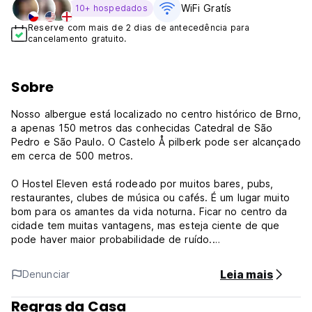
WiFi Gratís
10+ hospedados
Reserve com mais de 2 dias de antecedência para
cancelamento gratuito.
Sobre
Nosso albergue está localizado no centro histórico de Brno,
a apenas 150 metros das conhecidas Catedral de São
Pedro e São Paulo. O Castelo Å pilberk pode ser alcançado
em cerca de 500 metros.
O Hostel Eleven está rodeado por muitos bares, pubs,
restaurantes, clubes de música ou cafés. É um lugar muito
bom para os amantes da vida noturna. Ficar no centro da
cidade tem muitas vantagens, mas esteja ciente de que
pode haver maior probabilidade de ruído.
Nosso albergue oferece dormitórios compartilhados, bem
Leia mais
Denunciar
como quartos privados. Armários individuais, toalhas e
lençóis são fornecidos gratuitamente. Há também cortinas,
Regras da Casa
tomadas eléctricas e candeeiros em cada cama dos