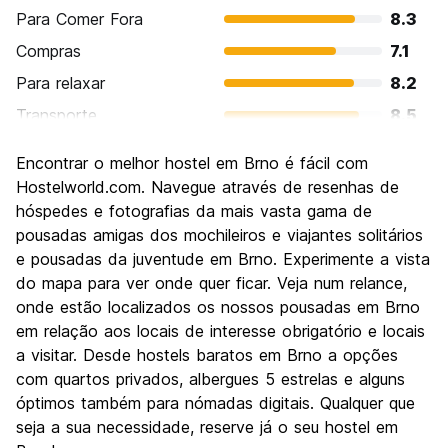
Para Comer Fora
8.3
Compras
7.1
Para relaxar
8.2
Transporte
8.5
Turismo
7.8
Encontrar o melhor hostel em Brno é fácil com
Cultura
8.1
Hostelworld.com. Navegue através de resenhas de
Festas / vida noturna
hóspedes e fotografias da mais vasta gama de
7.4
pousadas amigas dos mochileiros e viajantes solitários
Custo-beneficio
8.7
e pousadas da juventude em Brno. Experimente a vista
do mapa para ver onde quer ficar. Veja num relance,
onde estão localizados os nossos pousadas em Brno
em relação aos locais de interesse obrigatório e locais
a visitar. Desde hostels baratos em Brno a opções
com quartos privados, albergues 5 estrelas e alguns
óptimos também para nómadas digitais. Qualquer que
seja a sua necessidade, reserve já o seu hostel em