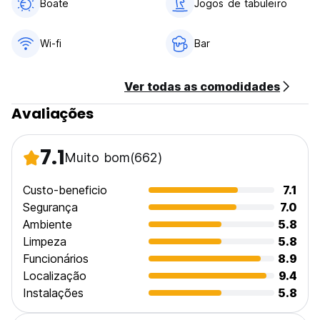
Boate
Jogos de tabuleiro
- esta propriedade poderá pré-autorizar o seu cartão antes
da chegada.
Wi-fi
Bar
Check-in das 14h00 às 21h00 .
Check-out das 08h00 às 11h00 .
Ver todas as comodidades
Em geral:
Sem toque de recolher.
Avaliações
Aceita animais de estimação.
Adequado para crianças.
Depósito da chave - 200 CZK / 10 EUR.
7.1
Muito bom
(662)
Não fumante.
Sem restrição de idade, mas menores de 18 anos deverão
Custo-beneficio
7.1
estar acompanhados por um adulto. (Auto-translated from
original language)
Segurança
7.0
Ambiente
5.8
Limpeza
5.8
Funcionários
8.9
Localização
9.4
Instalações
5.8