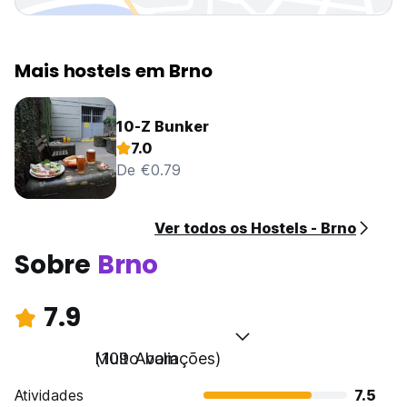
Mais hostels em Brno
10-Z Bunker
7.0
De €0.79
Ver todos os Hostels - Brno
Sobre
Brno
7.9
Muito bom
(109 Avaliações)
Atividades
7.5