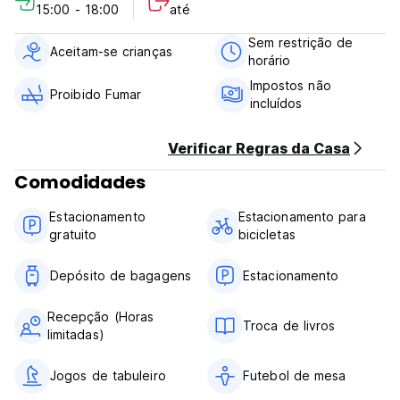
15:00 - 18:00
até
- Vista mar e brisa marítima
Sem restrição de
Entre Kiel e Eckernförde você está convidado a descobrir
Aceitam-se crianças
horário
Schwedeneck com sua linda paisagem e o mar sempre por
perto. Aqui ainda pode encontrar um local remoto para si e
Impostos não
Proibido Fumar
também atividades à beira-mar, como mergulho ou surf.
incluídos
No Peanuts Hostel & Meer você pode escolher entre
Verificar Regras da Casa
quartos individuais e duplos e quartos familiares ou uma
variedade de dormitórios. Nossos quartos têm temas
Comodidades
diferentes, como um quarto de flores ou um quarto de
ondas, para torná-los únicos à sua maneira. (Auto-translated
Estacionamento
Estacionamento para
from original language)
gratuito
bicicletas
Depósito de bagagens
Estacionamento
Recepção (Horas
Troca de livros
limitadas)
Jogos de tabuleiro
Futebol de mesa