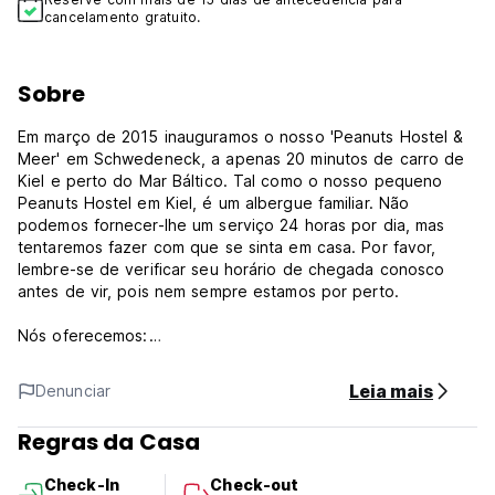
cancelamento gratuito.
Sobre
Em março de 2015 inauguramos o nosso 'Peanuts Hostel &
Meer' em Schwedeneck, a apenas 20 minutos de carro de
Kiel e perto do Mar Báltico. Tal como o nosso pequeno
Peanuts Hostel em Kiel, é um albergue familiar. Não
podemos fornecer-lhe um serviço 24 horas por dia, mas
tentaremos fazer com que se sinta em casa. Por favor,
lembre-se de verificar seu horário de chegada conosco
antes de vir, pois nem sempre estamos por perto.
Nós oferecemos:
- cozinha totalmente equipada
-sala comum com livros e jogos, mas sem TV!
Leia mais
Denunciar
-'cestas de café da manhã' para fazer seu próprio café da
manhã mediante solicitação
Regras da Casa
-'alimentos de emergência', como massas, cereais,
chocolate, biscoitos e muito mais
Check-In
Check-out
-jardim com rede e churrasqueira