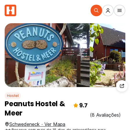
Hostel
Peanuts Hostel &
9.7
Meer
(8 Avaliações)
Schwedeneck · Ver Mapa
Reserve com mais de 15 dias de antecedência para