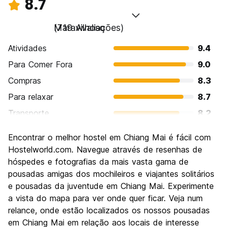
8.7
Maravilhoso
(719 Avaliações)
Atividades
9.4
Para Comer Fora
9.0
Compras
8.3
Para relaxar
8.7
Transporte
8.2
Turismo
8.9
Encontrar o melhor hostel em Chiang Mai é fácil com
Cultura
9.0
Hostelworld.com. Navegue através de resenhas de
Festas / vida noturna
hóspedes e fotografias da mais vasta gama de
7.8
pousadas amigas dos mochileiros e viajantes solitários
Custo-beneficio
9.1
e pousadas da juventude em Chiang Mai. Experimente
a vista do mapa para ver onde quer ficar. Veja num
relance, onde estão localizados os nossos pousadas
em Chiang Mai em relação aos locais de interesse