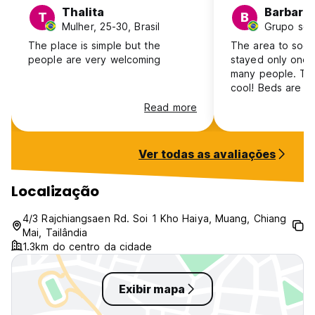
Thalita
Barbara
T
B
Mulher, 25-30, Brasil
The place is simple but the
The area to social
people are very welcoming
stayed only one 
many people. Th
cool! Beds are co
ok. Big is very friendly! I was in
Read more
other hostel in Ch
was the best exp
Ps. Nice to have 
Ver todas as avaliações
shower!
Localização
4/3 Rajchiangsaen Rd. Soi 1 Kho Haiya, Muang, Chiang
Mai, Tailândia
1.3km do centro da cidade
Exibir mapa