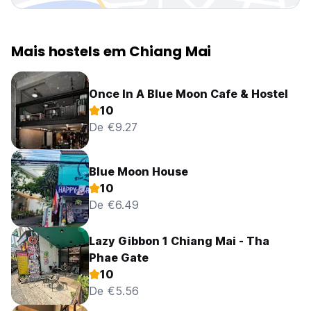
Mais hostels em Chiang Mai
Once In A Blue Moon Cafe & Hostel
10
De €9.27
Blue Moon House
10
De €6.49
Lazy Gibbon 1 Chiang Mai - Tha
Phae Gate
10
De €5.56