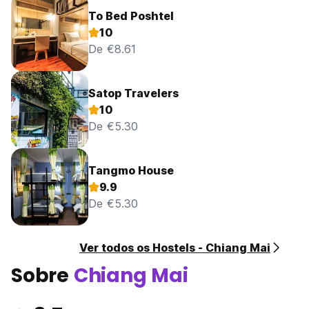
To Bed Poshtel
10
De €8.61
Satop Travelers
10
De €5.30
Tangmo House
9.9
De €5.30
Ver todos os Hostels - Chiang Mai
Sobre
Chiang Mai