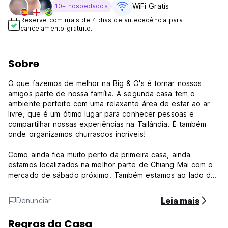
WiFi Gratís
10+ hospedados
Reserve com mais de 4 dias de antecedência para
cancelamento gratuito.
Sobre
O que fazemos de melhor na Big & O's é tornar nossos
amigos parte de nossa família. A segunda casa tem o
ambiente perfeito com uma relaxante área de estar ao ar
livre, que é um ótimo lugar para conhecer pessoas e
compartilhar nossas experiências na Tailândia. É também
onde organizamos churrascos incríveis!
Como ainda fica muito perto da primeira casa, ainda
estamos localizados na melhor parte de Chiang Mai com o
mercado de sábado próximo. Também estamos ao lado do
mercado local, que oferece algumas das melhores comidas
de rua que você já comeu em Chiang Mai!
Leia mais
Denunciar
Os dormitórios são totalmente equipados com ventilador e
Regras da Casa
mosquiteiros individuais. Não só isso, tudo é novo e