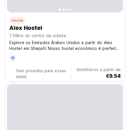
Hostel
Alex Hostel
7.59km do centro da cidade
Explore os Emirados Árabes Unidos a partir do Alex
Hostel em Sharjah! Nosso hostel econômico é perfeito
para viagens sociais, oferecendo uma base confortável
para descobrir a cultura local e se conectar com
outros viajantes. (Auto-translated from original...
dormitórios a partir de
Sem privados para essas
€9.54
datas