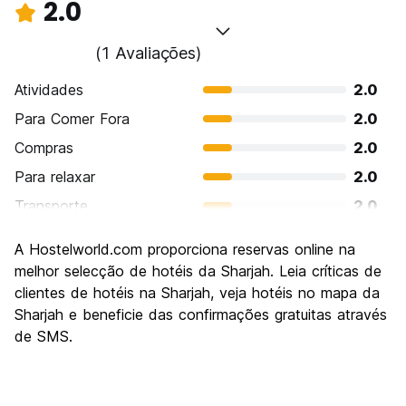
2.0
(1 Avaliações)
Atividades
2.0
Para Comer Fora
2.0
Compras
2.0
Para relaxar
2.0
Transporte
2.0
Turismo
2.0
A Hostelworld.com proporciona reservas online na
Cultura
2.0
melhor selecção de hotéis da Sharjah. Leia críticas de
Festas / vida noturna
clientes de hotéis na Sharjah, veja hotéis no mapa da
2.0
Sharjah e beneficie das confirmações gratuitas através
Custo-beneficio
2.0
de SMS.