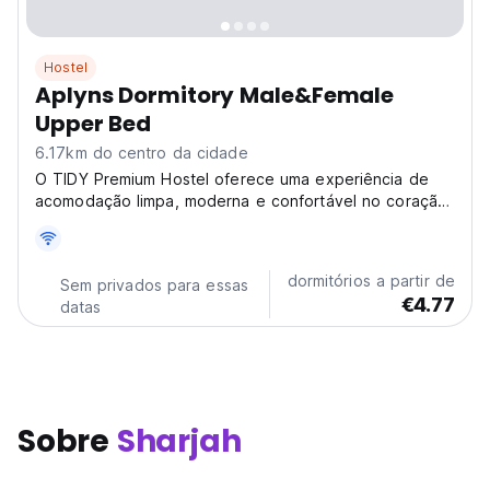
Hostel
Aplyns Dormitory Male&Female
Upper Bed
6.17km do centro da cidade
O TIDY Premium Hostel oferece uma experiência de
acomodação limpa, moderna e confortável no coração
de Sharjah. Convenientemente localizado a apenas 5
minutos da bela Sharjah Waterfront, nosso hostel é a
escolha perfeita para viajantes, turistas, estudantes...
dormitórios a partir de
Sem privados para essas
€4.77
datas
Sobre
Sharjah